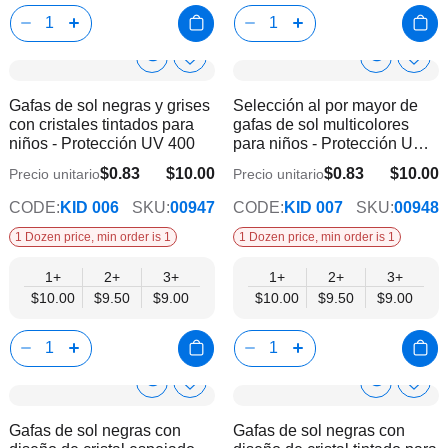
Show
Show
Añadir
Añadi
a
a
Product
Product
Gafas de sol negras y grises
Selección al por mayor de
la
la
Info
Info
con cristales tintados para
gafas de sol multicolores
lista
lista
niños - Protección UV 400
para niños - Protección UV
de
de
400
deseos
dese
$0.83
$10.00
$0.83
$10.00
Precio unitario
Precio unitario
$9.00
$9.00
CODE:
KID 006
SKU:
00947
CODE:
KID 007
SKU:
00948
1 Dozen price, min order is 1
1 Dozen price, min order is 1
1+
2+
3+
1+
2+
3+
$10.00
$9.50
$9.00
$10.00
$9.50
$9.00
Show
Show
Añadir
Añadi
a
a
Product
Product
Gafas de sol negras con
Gafas de sol negras con
la
la
Info
Info