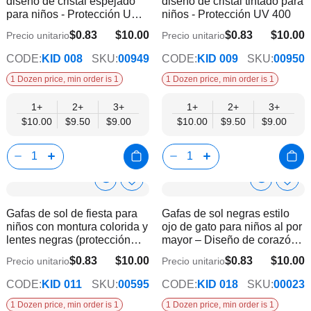
diseño de cristal espejado
diseño de cristal tintado para
lista
lista
para niños - Protección UV
niños - Protección UV 400
de
de
400
deseos
dese
$0.83
$10.00
$0.83
$10.00
Precio unitario
Precio unitario
$9.00
$9.00
CODE:
KID 008
SKU:
00949
CODE:
KID 009
SKU:
00950
1 Dozen price, min order is 1
1 Dozen price, min order is 1
1+
2+
3+
1+
2+
3+
$10.00
$9.50
$9.00
$10.00
$9.50
$9.00
Show
Show
Añadir
Añadi
a
a
Product
Product
Gafas de sol de fiesta para
Gafas de sol negras estilo
la
la
Info
Info
niños con montura colorida y
ojo de gato para niños al por
lista
lista
lentes negras (protección
mayor – Diseño de corazón |
de
de
UV)
Protección UV400
deseos
dese
$0.83
$10.00
$0.83
$10.00
Precio unitario
Precio unitario
$9.00
$9.00
CODE:
KID 011
SKU:
00595
CODE:
KID 018
SKU:
00023
1 Dozen price, min order is 1
1 Dozen price, min order is 1