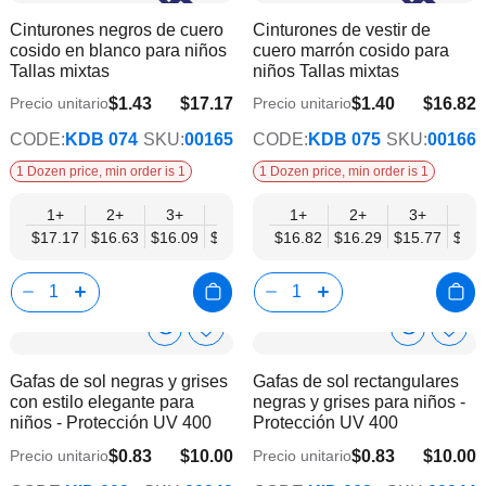
a
a
Product
Product
Cinturones negros de cuero
Cinturones de vestir de
la
la
Info
Info
cosido en blanco para niños
cuero marrón cosido para
lista
lista
Tallas mixtas
niños Tallas mixtas
de
de
deseos
dese
$1.43
$17.17
$1.40
$16.82
Precio unitario
Precio unitario
$13.95
$13.66
CODE:
KDB 074
SKU:
00165
CODE:
KDB 075
SKU:
00166
1 Dozen price, min order is 1
1 Dozen price, min order is 1
1+
2+
3+
4+
6+
1+
9+
2+
12+
3+
4+
$17.17
$16.63
$16.09
$15.56
$15.02
$16.82
$14.49
$16.29
$13.95
$15.77
$15.
Show
Show
Añadir
Añadi
a
a
Product
Product
Gafas de sol negras y grises
Gafas de sol rectangulares
la
la
Info
Info
con estilo elegante para
negras y grises para niños -
lista
lista
niños - Protección UV 400
Protección UV 400
de
de
deseos
dese
$0.83
$10.00
$0.83
$10.00
Precio unitario
Precio unitario
$9.00
$9.00