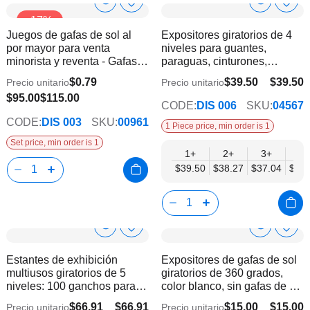
Show
Show
Añadir
Añadi
-17%
a
a
Product
Product
Juegos de gafas de sol al
Expositores giratorios de 4
la
la
Info
Info
por mayor para venta
niveles para guantes,
lista
lista
minorista y reventa - Gafas
paraguas, cinturones,
de
de
para niños con expositor |
hebillas y accesorios - Mobil
deseos
dese
$0.79
$39.50
$39.50
Precio unitario
Precio unitario
$34.57
120 pares
Displays | Sin productos
$95.00
$115.00
CODE:
DIS 006
SKU:
04567
CODE:
DIS 003
SKU:
00961
1 Piece price, min order is 1
Set price, min order is 1
1+
2+
3+
4+
$39.50
$38.27
$37.04
$35.
Show
Show
Añadir
Añadi
a
a
Product
Product
Estantes de exhibición
Expositores de gafas de sol
la
la
Info
Info
multiusos giratorios de 5
giratorios de 360 grados,
lista
lista
niveles: 100 ganchos para
color blanco, sin gafas de sol
de
de
exhibidores de tiendas
(48 pares)
deseos
dese
$66.91
$66.91
$15.00
$15.00
Precio unitario
Precio unitario
$60.83
$13.00