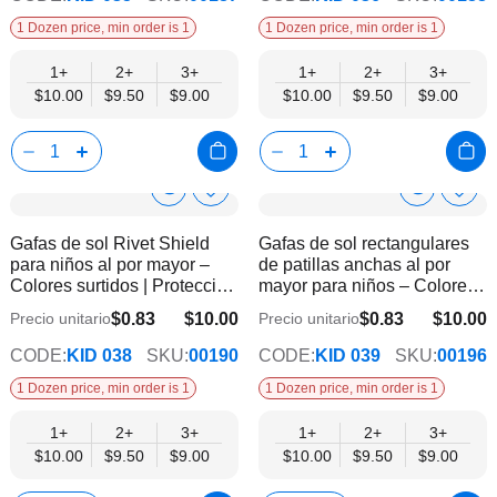
1 Dozen price, min order is 1
1 Dozen price, min order is 1
1+
2+
3+
1+
2+
3+
$10.00
$9.50
$9.00
$10.00
$9.50
$9.00
Show
Show
Añadir
Añadi
a
a
Product
Product
Gafas de sol Rivet Shield
Gafas de sol rectangulares
la
la
Info
Info
para niños al por mayor –
de patillas anchas al por
lista
lista
Colores surtidos | Protección
mayor para niños – Colores
de
de
UV400
surtidos | Protección UV400
deseos
dese
$0.83
$10.00
$0.83
$10.00
Precio unitario
Precio unitario
$9.00
$9.00
CODE:
KID 038
SKU:
00190
CODE:
KID 039
SKU:
00196
1 Dozen price, min order is 1
1 Dozen price, min order is 1
1+
2+
3+
1+
2+
3+
$10.00
$9.50
$9.00
$10.00
$9.50
$9.00