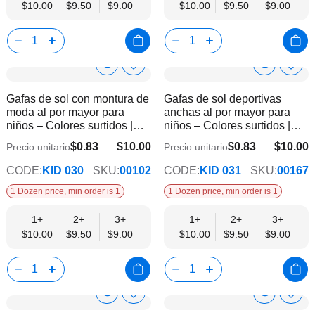
$10.00
$9.50
$9.00
$10.00
$9.50
$9.00
Show
Show
Añadir
Añadi
a
a
Product
Product
Gafas de sol con montura de
Gafas de sol deportivas
la
la
Info
Info
moda al por mayor para
anchas al por mayor para
lista
lista
niños – Colores surtidos |
niños – Colores surtidos |
de
de
Protección UV400
Protección UV400
deseos
dese
$0.83
$10.00
$0.83
$10.00
Precio unitario
Precio unitario
$9.00
$9.00
CODE:
KID 030
SKU:
00102
CODE:
KID 031
SKU:
00167
1 Dozen price, min order is 1
1 Dozen price, min order is 1
1+
2+
3+
1+
2+
3+
$10.00
$9.50
$9.00
$10.00
$9.50
$9.00
Show
Show
Añadir
Añadi
a
a