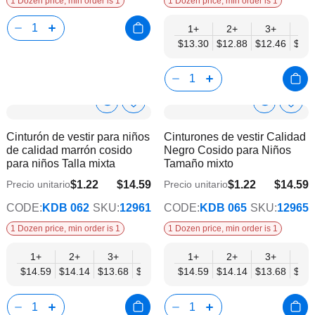
1 Dozen price, min order is 1
1 Dozen price, min order is 1
1+
2+
3+
4+
$13.30
$12.88
$12.46
$12.
Show
Show
Añadir
Añadi
a
a
Product
Product
Cinturón de vestir para niños
Cinturones de vestir Calidad
la
la
Info
Info
de calidad marrón cosido
Negro Cosido para Niños
lista
lista
para niños Talla mixta
Tamaño mixto
de
de
deseos
dese
$1.22
$14.59
$1.22
$14.59
Precio unitario
Precio unitario
$11.86
$11.86
CODE:
KDB 062
SKU:
12961
CODE:
KDB 065
SKU:
12965
1 Dozen price, min order is 1
1 Dozen price, min order is 1
1+
2+
3+
4+
6+
1+
9+
2+
12+
3+
4+
$14.59
$14.14
$13.68
$13.22
$12.77
$14.59
$12.31
$14.14
$11.86
$13.68
$13.