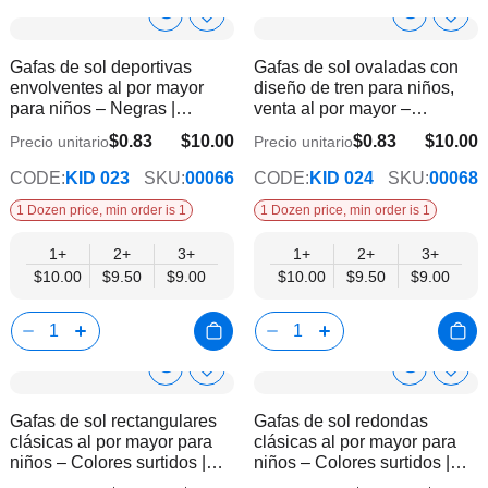
Show
Show
Añadir
Añadi
a
a
Product
Product
Gafas de sol deportivas
Gafas de sol ovaladas con
la
la
Info
Info
envolventes al por mayor
diseño de tren para niños,
lista
lista
para niños – Negras |
venta al por mayor –
de
de
Protección UV400
Monturas transparentes
deseos
dese
$0.83
$10.00
$0.83
$10.00
Precio unitario
Precio unitario
$9.00
$9.00
surtidas | Protección UV400
CODE:
KID 023
SKU:
00066
CODE:
KID 024
SKU:
00068
1 Dozen price, min order is 1
1 Dozen price, min order is 1
1+
2+
3+
1+
2+
3+
$10.00
$9.50
$9.00
$10.00
$9.50
$9.00
Show
Show
Añadir
Añadi
a
a
Product
Product
Gafas de sol rectangulares
Gafas de sol redondas
la
la
Info
Info
clásicas al por mayor para
clásicas al por mayor para
lista
lista
niños – Colores surtidos |
niños – Colores surtidos |
de
de
Protección UV400
Protección UV400