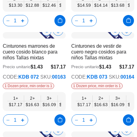
$13.30
$12.88
$12.46
$12.05
$11.63
$14.59
$11.22
$14.14
$10.80
$13.68
$13.
Show
Show
Añadir
Añadi
a
a
Product
Product
Cinturones marrones de
Cinturones de vestir de
la
la
Info
Info
cuero cosido blanco para
cuero negro cosidos para
lista
lista
niños Tallas mixtas
niños Tallas mixtas
de
de
deseos
dese
$1.43
$17.17
$1.43
$17.17
Precio unitario
Precio unitario
$13.95
$13.95
CODE:
KDB 072
SKU:
00163
CODE:
KDB 073
SKU:
00164
1 Dozen price, min order is 1
1 Dozen price, min order is 1
1+
2+
3+
4+
6+
1+
9+
2+
12+
3+
4+
$17.17
$16.63
$16.09
$15.56
$15.02
$17.17
$14.49
$16.63
$13.95
$16.09
$15.
Show
Show
Añadir
Añadi