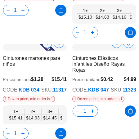
1+
2+
3+
4+
$15.10
$14.63
$14.16
$13.
Show
Show
Añadir
Añadi
a
a
Product
Product
Cinturones marrones para
Cinturones Elásticos
la
la
Info
Info
niños
Infantiles Diseño Rayas
lista
lista
Rojas
de
de
deseos
dese
$1.28
$15.41
$0.42
$4.99
Precio unitario
Precio unitario
$12.52
CODE:
KDB 034
SKU:
11317
CODE:
KDB 047
SKU:
11323
1 Dozen price, min order is 1
1 Dozen price, min order is 1
1+
2+
3+
4+
6+
9+
12+
$15.41
$14.93
$14.45
$13.96
$13.48
$13.00
$12.52