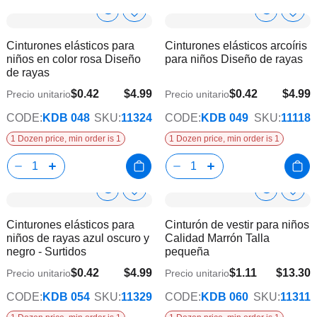
Show
Show
Añadir
Añadi
a
a
Product
Product
Cinturones elásticos para
Cinturones elásticos arcoíris
la
la
Info
Info
niños en color rosa Diseño
para niños Diseño de rayas
lista
lista
de rayas
de
de
deseos
dese
$0.42
$4.99
$0.42
$4.99
Precio unitario
Precio unitario
CODE:
KDB 048
SKU:
11324
CODE:
KDB 049
SKU:
11118
1 Dozen price, min order is 1
1 Dozen price, min order is 1
Show
Show
Añadir
Añadi
a
a
Product
Product
Cinturones elásticos para
Cinturón de vestir para niños
la
la
Info
Info
niños de rayas azul oscuro y
Calidad Marrón Talla
lista
lista
negro - Surtidos
pequeña
de
de
deseos
dese
$0.42
$4.99
$1.11
$13.30
Precio unitario
Precio unitario
$10.80
CODE:
KDB 054
SKU:
11329
CODE:
KDB 060
SKU:
11311