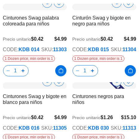
Show
Show
Añadir
Añadi
a
a
Product
Product
Cinturones Swag palabra
Cinturón Swag y bigote en
la
la
Info
Info
coloreada para niños
negro para niños
lista
lista
de
de
deseos
dese
$0.42
$4.99
$0.42
$4.99
Precio unitario
Precio unitario
CODE:
KDB 014
SKU:
11303
CODE:
KDB 015
SKU:
11304
1 Dozen price, min order is 1
1 Dozen price, min order is 1
Show
Show
Añadir
Añadi
a
a
Product
Product
Cinturones Swag y bigote en
Cinturones negros para
la
la
Info
Info
blanco para niños
niños
lista
lista
de
de
deseos
dese
$0.42
$4.99
$1.26
$15.10
Precio unitario
Precio unitario
$12.27
CODE:
KDB 016
SKU:
11305
CODE:
KDB 030
SKU:
11313
1 Dozen price, min order is 1
1 Dozen price, min order is 1