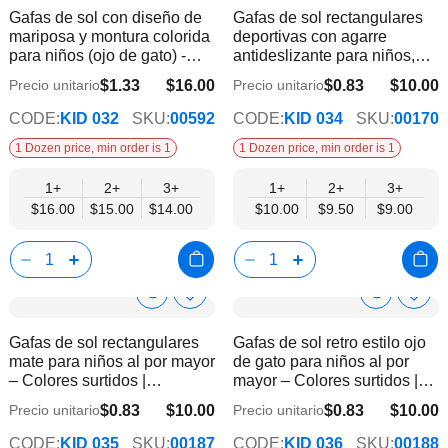
Product
Product
Gafas de sol con diseño de
Gafas de sol rectangulares
la
la
Info
Info
mariposa y montura colorida
deportivas con agarre
lista
lista
para niños (ojo de gato) -
antideslizante para niños,
de
de
Protección UV
venta al por mayor – Colores
deseos
dese
$1.33
$16.00
$0.83
$10.00
Precio unitario
Precio unitario
$14.00
$9.00
surtidos | Protección UV400
CODE:
KID 032
SKU:
00592
CODE:
KID 034
SKU:
00170
1 Dozen price, min order is 1
1 Dozen price, min order is 1
1+
2+
3+
1+
2+
3+
$16.00
$15.00
$14.00
$10.00
$9.50
$9.00
Show
Show
Añadir
Añadi
a
a
Product
Product
Gafas de sol rectangulares
Gafas de sol retro estilo ojo
la
la
Info
Info
mate para niños al por mayor
de gato para niños al por
lista
lista
– Colores surtidos |
mayor – Colores surtidos |
de
de
Protección UV400
Protección UV400
deseos
dese
$0.83
$10.00
$0.83
$10.00
Precio unitario
Precio unitario
$9.00
$9.00
CODE:
KID 035
SKU:
00187
CODE:
KID 036
SKU:
00188