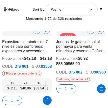
Fi
Filtros
Sort By:
Position
Di
D
Mostrando
1
-
72
de
326
resultados
Show
Show
Añadir
Añadi
-15%
a
a
Product
Product
Expositores giratorios de 7
Juegos de gafas de sol al
la
la
Info
Info
niveles para sombreros:
por mayor para venta
lista
lista
expositores y accesorios
minorista y reventa - Gafas
de
de
para sombreros
para niños con expositor | 60
deseos
dese
$42.18
$42.18
$0.92
Precio unitario
Precio unitario
$35.59
pares
$55.00
$65.00
CODE:
DIS 001
SKU:
03558
CODE:
DIS 002
SKU:
00960
1 Piece price, min order is 1
Set price, min order is 1
1+
2+
3+
6+
9+
12+
$42.18
$40.86
$39.54
$38.22
$36.90
$35.59