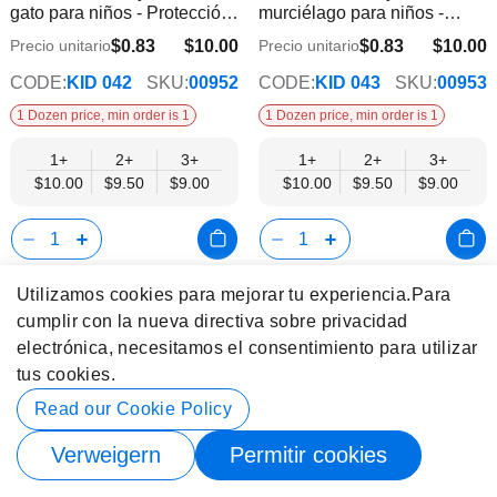
gato para niños - Protección
murciélago para niños -
de
de
UV 400
Protección UV 400
deseos
dese
$0.83
$10.00
$0.83
$10.00
Precio unitario
Precio unitario
$9.00
$9.00
CODE:
KID 042
SKU:
00952
CODE:
KID 043
SKU:
00953
1 Dozen price, min order is 1
1 Dozen price, min order is 1
1+
2+
3+
1+
2+
3+
$10.00
$9.50
$9.00
$10.00
$9.50
$9.00
Show
Show
Añadir
Añadi
Utilizamos cookies para mejorar tu experiencia.
Para
a
a
Product
Product
cumplir con la nueva directiva sobre privacidad
Gafas de sol coloridas con
Gafas de sol rectangulares
la
la
Info
Info
electrónica, necesitamos el consentimiento para utilizar
montura abierta y diseño de
angulares al por mayor para
lista
lista
pato para niños - Protección
niños – Colores surtidos |
tus cookies.
de
de
UV 400
Protección UV400
deseos
dese
$0.83
$10.00
$0.83
$10.00
Precio unitario
Precio unitario
Read our Cookie Policy
$9.00
$9.00
CODE:
KID 044
SKU:
00954
CODE:
KID 045
SKU:
00220
Verweigern
Permitir cookies
1 Dozen price, min order is 1
1 Dozen price, min order is 1