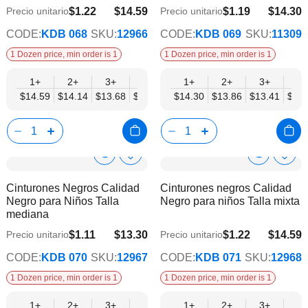
deseos
dese
$1.22
$14.59
$1.19
$14.30
Precio unitario
Precio unitario
$11.86
$11.62
CODE:
KDB 068
SKU:
12966
CODE:
KDB 069
SKU:
11309
1 Dozen price, min order is 1
1 Dozen price, min order is 1
1+
2+
3+
4+
6+
1+
9+
2+
12+
3+
4+
$14.59
$14.14
$13.68
$13.22
$12.77
$14.30
$12.31
$13.86
$11.86
$13.41
$12.
Show
Show
Añadir
Añadi
a
a
Product
Product
Cinturones Negros Calidad
Cinturones negros Calidad
la
la
Info
Info
Negro para Niños Talla
Negro para niños Talla mixta
lista
lista
mediana
de
de
deseos
dese
$1.11
$13.30
$1.22
$14.59
Precio unitario
Precio unitario
$10.80
$11.86
CODE:
KDB 070
SKU:
12967
CODE:
KDB 071
SKU:
12968
1 Dozen price, min order is 1
1 Dozen price, min order is 1
1+
2+
3+
4+
6+
1+
9+
2+
12+
3+
4+