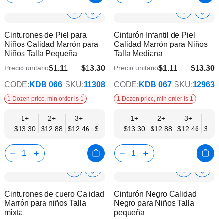
Show
Show
Añadir
Añadi
a
a
Product
Product
Cinturones de Piel para
Cinturón Infantil de Piel
la
la
Info
Info
Niños Calidad Marrón para
Calidad Marrón para Niños
lista
lista
Niños Talla Pequeña
Talla Mediana
de
de
deseos
dese
$1.11
$13.30
$1.11
$13.30
Precio unitario
Precio unitario
$10.80
$10.80
CODE:
KDB 066
SKU:
11308
CODE:
KDB 067
SKU:
12963
1 Dozen price, min order is 1
1 Dozen price, min order is 1
1+
2+
3+
4+
6+
1+
9+
2+
12+
3+
4+
$13.30
$12.88
$12.46
$12.05
$11.63
$13.30
$11.22
$12.88
$10.80
$12.46
$12.
Show
Show
Añadir
Añadi
a
a
Product
Product
Cinturones de cuero Calidad
Cinturón Negro Calidad
la
la
Info
Info
Marrón para niños Talla
Negro para Niños Talla
lista
lista
mixta
pequeña
de
de