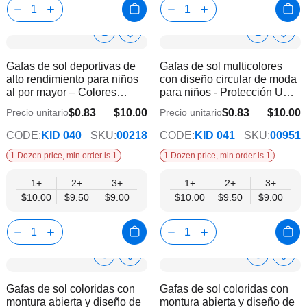
Show
Show
Añadir
Añadi
a
a
Product
Product
Gafas de sol deportivas de
Gafas de sol multicolores
la
la
Info
Info
alto rendimiento para niños
con diseño circular de moda
lista
lista
al por mayor – Colores
para niños - Protección UV
de
de
surtidos | Protección UV400
400
deseos
dese
$0.83
$10.00
$0.83
$10.00
Precio unitario
Precio unitario
$9.00
$9.00
CODE:
KID 040
SKU:
00218
CODE:
KID 041
SKU:
00951
1 Dozen price, min order is 1
1 Dozen price, min order is 1
1+
2+
3+
1+
2+
3+
$10.00
$9.50
$9.00
$10.00
$9.50
$9.00
Show
Show
Añadir
Añadi
a
a
Product
Product
Gafas de sol coloridas con
Gafas de sol coloridas con
la
la
Info
Info
montura abierta y diseño de
montura abierta y diseño de
lista
lista