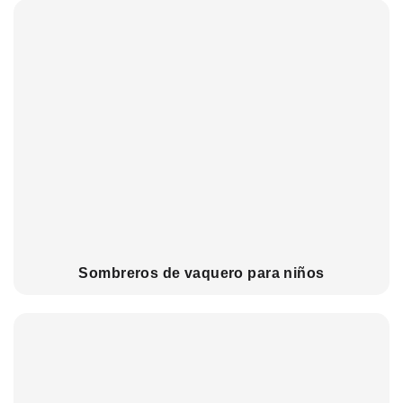
Sombreros de vaquero para niños
Corchet Flower & Bouquet Displays
Cro