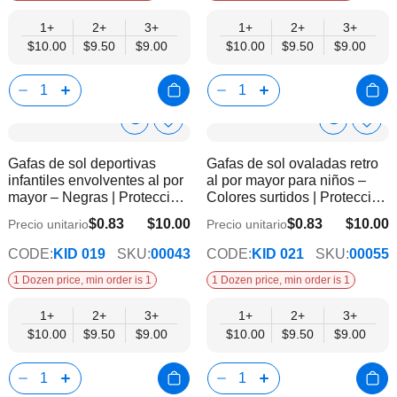
1+
2+
3+
1+
2+
3+
$10.00
$9.50
$9.00
$10.00
$9.50
$9.00
Show
Show
Añadir
Añadi
a
a
Product
Product
Gafas de sol deportivas
Gafas de sol ovaladas retro
la
la
Info
Info
infantiles envolventes al por
al por mayor para niños –
lista
lista
mayor – Negras | Protección
Colores surtidos | Protección
de
de
UV400
UV400
deseos
dese
$0.83
$10.00
$0.83
$10.00
Precio unitario
Precio unitario
$9.00
$9.00
CODE:
KID 019
SKU:
00043
CODE:
KID 021
SKU:
00055
1 Dozen price, min order is 1
1 Dozen price, min order is 1
1+
2+
3+
1+
2+
3+
$10.00
$9.50
$9.00
$10.00
$9.50
$9.00