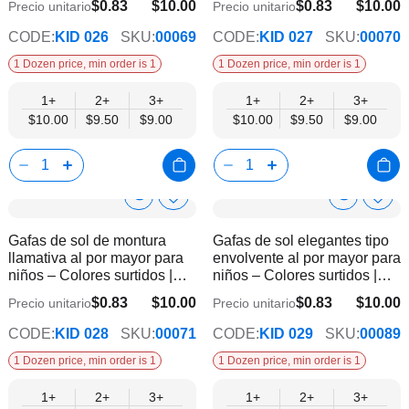
deseos
dese
$0.83
$10.00
$0.83
$10.00
Precio unitario
Precio unitario
$9.00
$9.00
CODE:
KID 026
SKU:
00069
CODE:
KID 027
SKU:
00070
1 Dozen price, min order is 1
1 Dozen price, min order is 1
1+
2+
3+
1+
2+
3+
$10.00
$9.50
$9.00
$10.00
$9.50
$9.00
Show
Show
Añadir
Añadi
a
a
Product
Product
Gafas de sol de montura
Gafas de sol elegantes tipo
la
la
Info
Info
llamativa al por mayor para
envolvente al por mayor para
lista
lista
niños – Colores surtidos |
niños – Colores surtidos |
de
de
Protección UV400
Protección UV400
deseos
dese
$0.83
$10.00
$0.83
$10.00
Precio unitario
Precio unitario
$9.00
$9.00
CODE:
KID 028
SKU:
00071
CODE:
KID 029
SKU:
00089
1 Dozen price, min order is 1
1 Dozen price, min order is 1
1+
2+
3+
1+
2+
3+