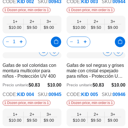
CODE:
KID 002
SKU:
00943
CODE:
KID 003
SKU:
00944
1 Dozen price, min order is 1
1 Dozen price, min order is 1
1+
2+
3+
1+
2+
3+
$10.00
$9.50
$9.00
$10.00
$9.50
$9.00
Show
Show
Añadir
Añadi
a
a
Product
Product
Gafas de sol coloridas con
Gafas de sol negras y grises
la
la
Info
Info
montura multicolor para
mate con cristal espejado
lista
lista
niños - Protección UV 400
para niños - Protección UV
de
de
400
deseos
dese
$0.83
$10.00
$0.83
$10.00
Precio unitario
Precio unitario
$9.00
$9.00
CODE:
KID 004
SKU:
00945
CODE:
KID 005
SKU:
00946
1 Dozen price, min order is 1
1 Dozen price, min order is 1
1+
2+
3+
1+
2+
3+
$10.00
$9.50
$9.00
$10.00
$9.50
$9.00