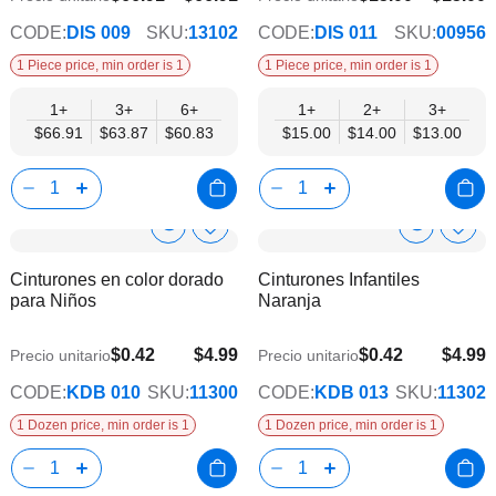
CODE:
DIS 009
SKU:
13102
CODE:
DIS 011
SKU:
00956
1 Piece price, min order is 1
1 Piece price, min order is 1
1+
3+
6+
1+
2+
3+
$66.91
$63.87
$60.83
$15.00
$14.00
$13.00
Show
Show
Añadir
Añadi
a
a
Product
Product
Cinturones en color dorado
Cinturones Infantiles
la
la
Info
Info
para Niños
Naranja
lista
lista
de
de
deseos
dese
$0.42
$4.99
$0.42
$4.99
Precio unitario
Precio unitario
CODE:
KDB 010
SKU:
11300
CODE:
KDB 013
SKU:
11302
1 Dozen price, min order is 1
1 Dozen price, min order is 1