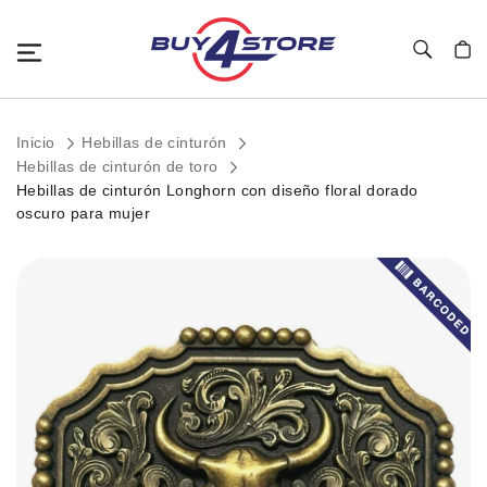
Toggle Nav
Mi c
Inicio
Hebillas de cinturón
Hebillas de cinturón de toro
Hebillas de cinturón Longhorn con diseño floral dorado
oscuro para mujer
Saltar
al
final
de
la
galería
de
imágenes.