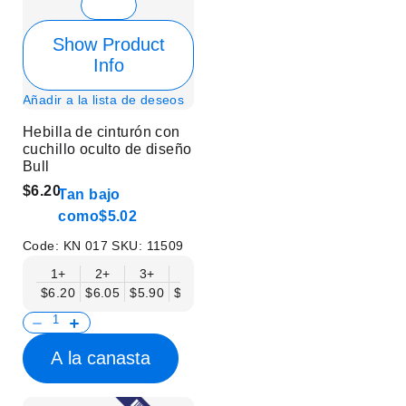
Show Product
Info
Añadir a la lista de deseos
Hebilla de cinturón con
cuchillo oculto de diseño
Bull
$6.20
Tan bajo
como
$5.02
Code:
KN 017
SKU:
11509
1+
2+
3+
6+
9+
12+
15+
18+
$6.20
$6.05
$5.90
$5.75
$5.61
$5.46
$5.31
$5.16
$
A la canasta