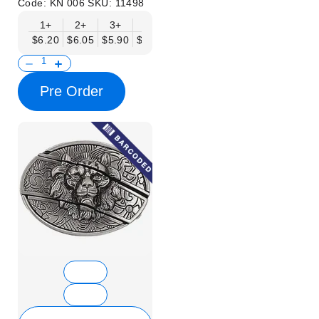
Code:
KN 006
SKU:
11498
1+
2+
3+
6+
9+
12+
15+
18+
$6.20
$6.05
$5.90
$5.75
$5.61
$5.46
$5.31
$5.16
$
Pre Order