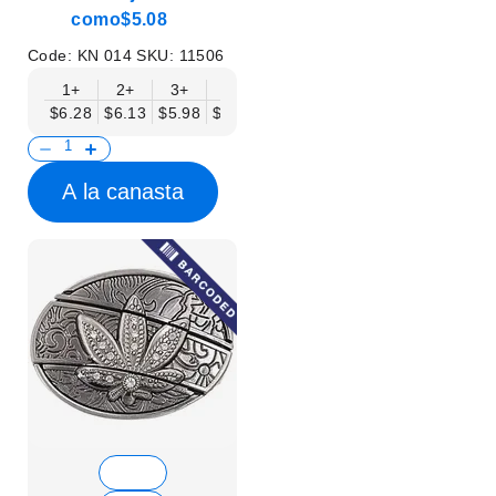
como
$5.08
Code:
KN 014
SKU:
11506
1+
2+
3+
6+
9+
12+
15+
18+
$6.28
$6.13
$5.98
$5.83
$5.68
$5.53
$5.38
$5.23
$
A la canasta