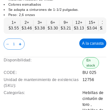
Colores esmaltados
Se adapta a cinturones de 1-1/2 pulgadas.
Peso: 2,6 onzas
1+
2+
3+
6+
9+
12+
15+
18+
$3.55
$3.46
$3.38
$3.30
$3.21
$3.13
$3.04
$2.9
A la canasta
Disponibilidad:
En
stock
CODE:
BU 025
Unidad de mantenimiento de existencias
12756
(SKU):
Categorías:
Hebillas de
cinturón de
toro
,