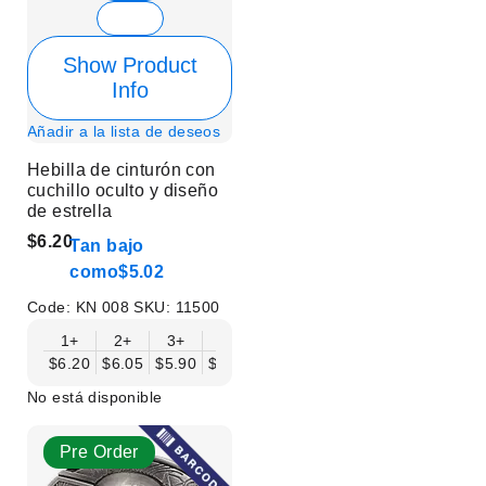
Show Product
Info
Añadir a la lista de deseos
Hebilla de cinturón con
cuchillo oculto y diseño
de estrella
$6.20
Tan bajo
como
$5.02
Code:
KN 008
SKU:
11500
1+
2+
3+
6+
9+
12+
15+
18+
$6.20
$6.05
$5.90
$5.75
$5.61
$5.46
$5.31
$5.16
$
No está disponible
Pre Order