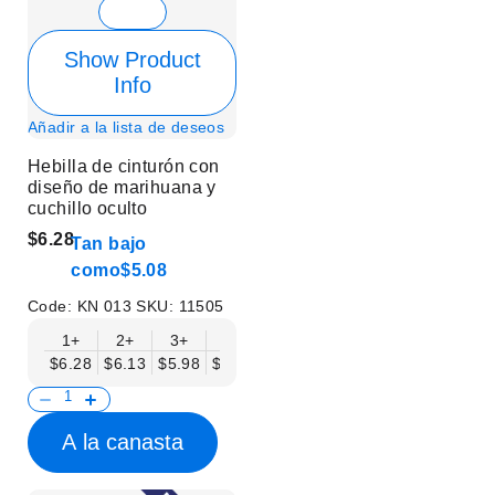
Show Product
Info
Añadir a la lista de deseos
Hebilla de cinturón con
diseño de marihuana y
cuchillo oculto
$6.28
Tan bajo
como
$5.08
Code:
KN 013
SKU:
11505
1+
2+
3+
6+
9+
12+
15+
18+
$6.28
$6.13
$5.98
$5.83
$5.68
$5.53
$5.38
$5.23
$
A la canasta