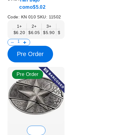
como
$5.02
Code:
KN 010
SKU:
11502
1+
2+
3+
6+
9+
12+
15+
18+
$6.20
$6.05
$5.90
$5.75
$5.61
$5.46
$5.31
$5.16
$
Pre Order
Pre Order