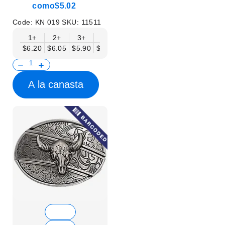
como
$5.02
Code:
KN 019
SKU:
11511
1+
2+
3+
6+
9+
12+
15+
18+
$6.20
$6.05
$5.90
$5.75
$5.61
$5.46
$5.31
$5.16
$
A la canasta