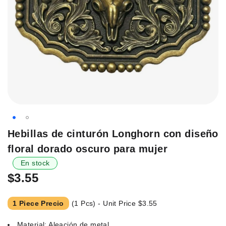
Saltar
Hebillas de cinturón Longhorn con diseño
al
floral dorado oscuro para mujer
principio
de
En stock
la
$3.55
galería
de
1 Piece Precio
(1 Pcs) - Unit Price
$3.55
imágenes.
Material: Aleación de metal