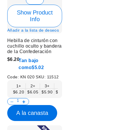
Show Product
Info
Añadir a la lista de deseos
Hebilla de cinturón con
cuchillo oculto y bandera
de la Confederación
$6.20
Tan bajo
como
$5.02
Code:
KN 020
SKU:
11512
1+
2+
3+
6+
9+
12+
15+
18+
$6.20
$6.05
$5.90
$5.75
$5.61
$5.46
$5.31
$5.16
$
A la canasta