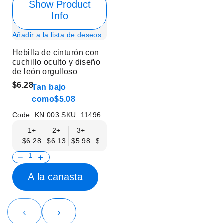
Show Product
Info
Añadir a la lista de deseos
Hebilla de cinturón con
cuchillo oculto y diseño
de león orgulloso
$6.28
Tan bajo
como
$5.08
Code:
KN 003
SKU:
11496
1+
2+
3+
6+
9+
12+
15+
18+
$6.28
$6.13
$5.98
$5.83
$5.68
$5.53
$5.38
$5.23
$
A la canasta
‹
›