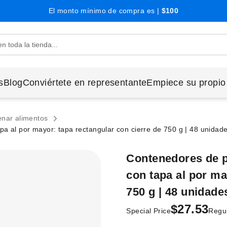
El monto mínimo de compra es |
$100
s
Blog
Conviértete en representante
Empiece su propio
enar alimentos
pa al por mayor: tapa rectangular con cierre de 750 g | 48 unidad
Contenedores de p
con tapa al por ma
750 g | 48 unidade
$27.53
Special Price
Regul