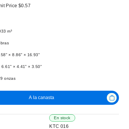
nit Price
$0.57
033 m³
ibras
58" × 8.86" × 16.93"
:
6.61" × 4.41" × 3.50"
29 onzas
A la canasta
En stock
KTC 016