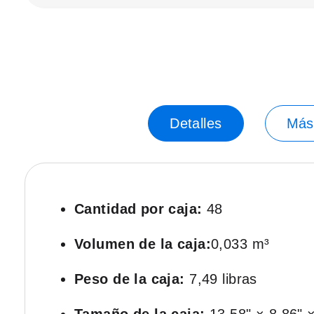
Saltar
-35%
al
principio
de
la
galería
de
Detalles
Más
imágenes.
Cantidad por caja:
48
Volumen de la caja:
0,033 m³
Peso de la caja:
7,49 libras