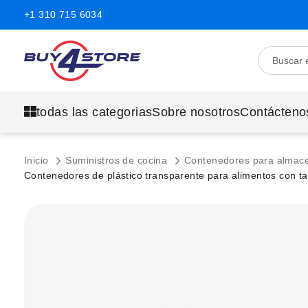
+1 310 715 6034
todas las categorias
Sobre nosotros
Contácteno
Inicio
Suministros de cocina
Contenedores para almac
Contenedores de plástico transparente para alimentos con ta
Saltar
al
final
de
la
galería
de