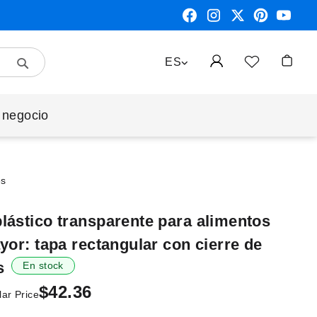
Search
LENGUAJE
ES
Mi cest
 negocio
es
lástico transparente para alimentos
yor: tapa rectangular con cierre de
s
En stock
$42.36
ar Price