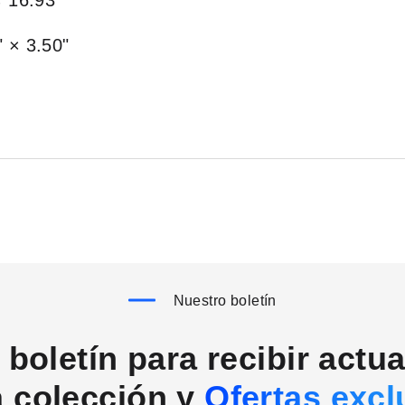
× 16.93"
 × 3.50"
Nuestro boletín
boletín para recibir actu
a colección y
Ofertas excl