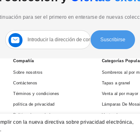
ntinuación para ser el primero en enterarse de nuevas colec
Suscríbase
Suscribirse
a
nuestro
boletín:
Compañía
Categorías Popula
Sobre nosotros
Sombreros al por m
Contáctenos
Tapas a granel
Términos y condiciones
Venta al por mayor
política de privacidad
Lámparas De Mosai
Politica de reembolso
Venta al por mayor
mplir con la nueva directiva sobre privacidad electrónica,
Blog
Venta al por mayor
.