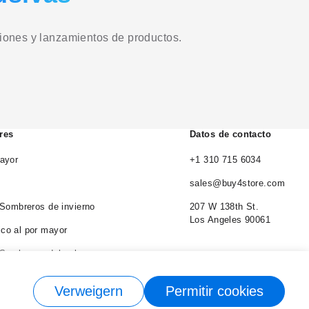
ciones y lanzamientos de productos.
res
Datos de contacto
ayor
+1 310 715 6034
sales@buy4store.com
 Sombreros de invierno
207 W 138th St.
Los Angeles 90061
co al por mayor
 Sombreros del cubo
 Sombreros de vaquero
Verweigern
Permitir cookies