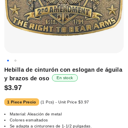
Saltar
Hebilla de cinturón con eslogan de águila
al
y brazos de oso
En stock
principio
de
$3.97
la
galería
1 Piece Precio
(1 Pcs) - Unit Price
$3.97
de
imágenes.
Material: Aleación de metal
Colores esmaltados
Se adapta a cinturones de 1-1/2 pulgadas.