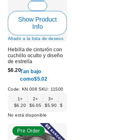
Show Product
Info
Añadir a la lista de deseos
Hebilla de cinturón con
cuchillo oculto y diseño
de estrella
$6.20
Tan bajo
como
$5.02
Code:
KN 008
SKU:
11500
1+
2+
3+
6+
9+
12+
15+
18+
$6.20
$6.05
$5.90
$5.75
$5.61
$5.46
$5.31
$5.16
$
No está disponible
Pre Order