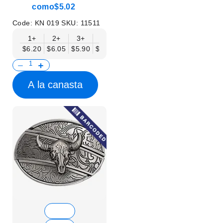
como
$5.02
Code:
KN 019
SKU:
11511
1+
2+
3+
6+
9+
12+
15+
18+
$6.20
$6.05
$5.90
$5.75
$5.61
$5.46
$5.31
$5.16
$
A la canasta