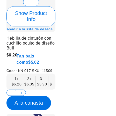
Show Product
Info
Añadir a la lista de deseos
Hebilla de cinturón con
cuchillo oculto de diseño
Bull
$6.20
Tan bajo
como
$5.02
Code:
KN 017
SKU:
11509
1+
2+
3+
6+
9+
12+
15+
18+
$6.20
$6.05
$5.90
$5.75
$5.61
$5.46
$5.31
$5.16
$
A la canasta