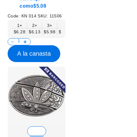
como
$5.08
Code:
KN 014
SKU:
11506
1+
2+
3+
6+
9+
12+
15+
18+
$6.28
$6.13
$5.98
$5.83
$5.68
$5.53
$5.38
$5.23
$
A la canasta