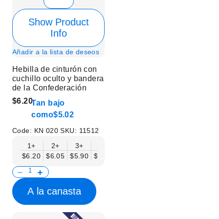
Show Product
Info
Añadir a la lista de deseos
Hebilla de cinturón con
cuchillo oculto y bandera
de la Confederación
$6.20
Tan bajo
como
$5.02
Code:
KN 020
SKU:
11512
1+
2+
3+
6+
9+
12+
15+
18+
$6.20
$6.05
$5.90
$5.75
$5.61
$5.46
$5.31
$5.16
$
A la canasta