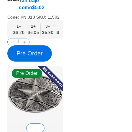
Tan bajo
como
$5.02
Code:
KN 010
SKU:
11502
1+
2+
3+
6+
9+
12+
15+
18+
$6.20
$6.05
$5.90
$5.75
$5.61
$5.46
$5.31
$5.16
$
Pre Order
Pre Order