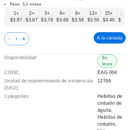
Peso: 3,2 onzas
1+
2+
3+
6+
9+
12+
15+
18+
$3.97
$3.87
$3.78
$3.69
$3.59
$3.50
$3.40
$3.3
A la canasta
Disponibilidad:
En
stock
CODE:
EAG 004
Unidad de mantenimiento de existencias
12766
(SKU):
Categorías:
Hebillas de
cinturón de
águila
,
Hebillas de
cinturón
,