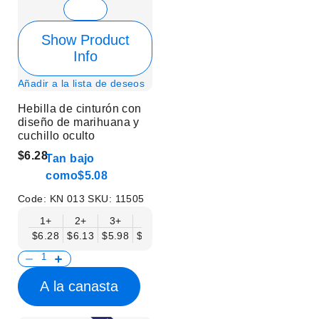
Show Product
Info
Añadir a la lista de deseos
Hebilla de cinturón con
diseño de marihuana y
cuchillo oculto
$6.28
Tan bajo
como
$5.08
Code:
KN 013
SKU:
11505
1+
2+
3+
6+
9+
12+
15+
18+
$6.28
$6.13
$5.98
$5.83
$5.68
$5.53
$5.38
$5.23
$
A la canasta