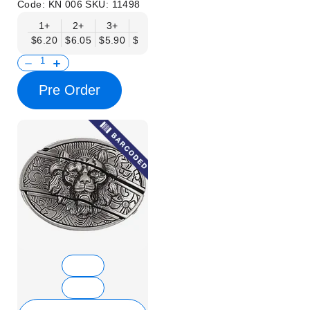
Code:
KN 006
SKU:
11498
1+
2+
3+
6+
9+
12+
15+
18+
$6.20
$6.05
$5.90
$5.75
$5.61
$5.46
$5.31
$5.16
$
Pre Order