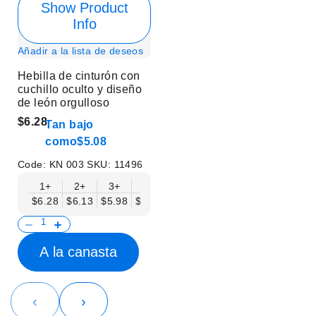
Show Product
Info
Añadir a la lista de deseos
Hebilla de cinturón con
cuchillo oculto y diseño
de león orgulloso
$6.28
Tan bajo
como
$5.08
Code:
KN 003
SKU:
11496
1+
2+
3+
6+
9+
12+
15+
18+
$6.28
$6.13
$5.98
$5.83
$5.68
$5.53
$5.38
$5.23
$
A la canasta
‹
›