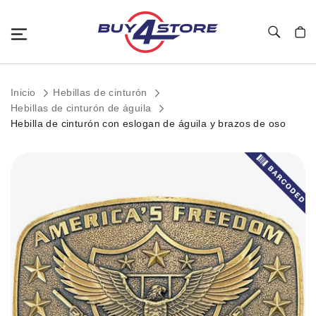
Toggle Nav
Mi c
Inicio
Hebillas de cinturón
Hebillas de cinturón de águila
Hebilla de cinturón con eslogan de águila y brazos de oso
Saltar
al
final
de
la
galería
de
imágenes.