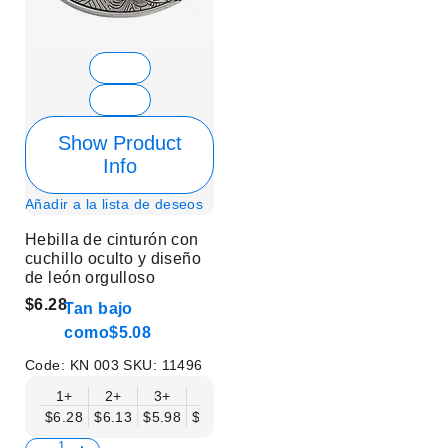
Show Product
Info
Añadir a la lista de deseos
Hebilla de cinturón con
cuchillo oculto y diseño
de león orgulloso
$6.28
Tan bajo
como
$5.08
Code:
KN 003
SKU:
11496
1+
2+
3+
6+
9+
12+
15+
18+
$6.28
$6.13
$5.98
$5.83
$5.68
$5.53
$5.38
$5.23
$