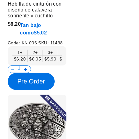
Hebilla de cinturón con
diseño de calavera
sonriente y cuchillo
$6.20
Tan bajo
como
$5.02
Code:
KN 006
SKU:
11498
1+
2+
3+
6+
9+
12+
15+
18+
$6.20
$6.05
$5.90
$5.75
$5.61
$5.46
$5.31
$5.16
$
Pre Order