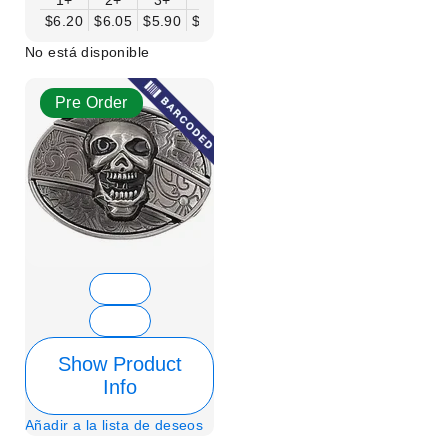
$6.20
$6.05
$5.90
$5.75
$5.61
$5.46
$5.31
$5.16
$
No está disponible
Pre Order
Show Product
Info
Añadir a la lista de deseos