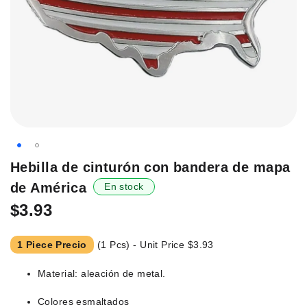
Saltar
Hebilla de cinturón con bandera de mapa
al
de América
En stock
principio
de
$3.93
la
galería
1 Piece Precio
(1 Pcs) - Unit Price
$3.93
de
imágenes.
Material: aleación de metal.
Colores esmaltados