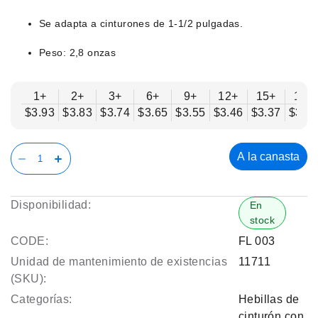
Se adapta a cinturones de 1-1/2 pulgadas.
Peso: 2,8 onzas
1+
2+
3+
6+
9+
12+
15+
18+
$3.93
$3.83
$3.74
$3.65
$3.55
$3.46
$3.37
$3.2
A la canasta
Disponibilidad:
En
stock
CODE:
FL 003
Unidad de mantenimiento de existencias
11711
(SKU):
Categorías:
Hebillas de
cinturón con