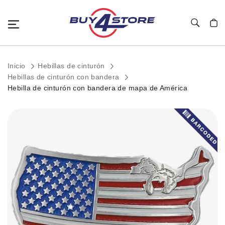
Toggle Nav
Mi c
Inicio
Hebillas de cinturón
Hebillas de cinturón con bandera
Hebilla de cinturón con bandera de mapa de América
Saltar
al
final
de
la
galería
de
imágenes.