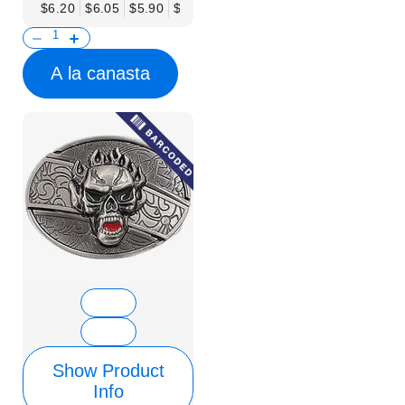
$6.20
$6.05
$5.90
$5.75
$5.61
$5.46
$5.31
$5.16
$
A la canasta
Show Product
Info