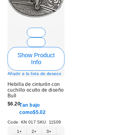
Show Product
Info
Añadir a la lista de deseos
Hebilla de cinturón con
cuchillo oculto de diseño
Bull
$6.20
Tan bajo
como
$5.02
Code:
KN 017
SKU:
11509
1+
2+
3+
6+
9+
12+
15+
18+