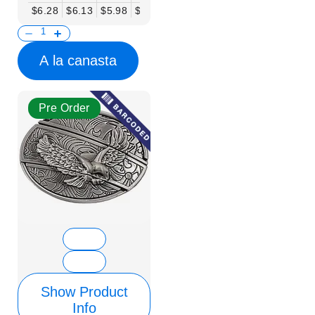
$6.28
$6.13
$5.98
$5.83
$5.68
$5.53
$5.38
$5.23
$
A la canasta
Pre Order
Show Product
Info