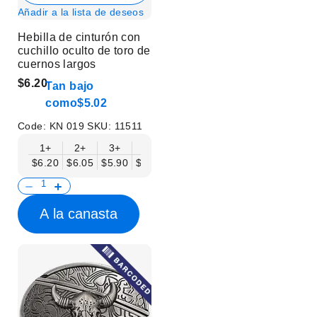
Añadir a la lista de deseos
Hebilla de cinturón con
cuchillo oculto de toro de
cuernos largos
$6.20
Tan bajo
como
$5.02
Code:
KN 019
SKU:
11511
1+
2+
3+
6+
9+
12+
15+
18+
$6.20
$6.05
$5.90
$5.75
$5.61
$5.46
$5.31
$5.16
$
A la canasta