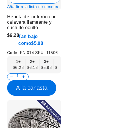
Añadir a la lista de deseos
Hebilla de cinturón con
calavera llameante y
cuchillo oculto
$6.28
Tan bajo
como
$5.08
Code:
KN 014
SKU:
11506
1+
2+
3+
6+
9+
12+
15+
18+
$6.28
$6.13
$5.98
$5.83
$5.68
$5.53
$5.38
$5.23
$
A la canasta