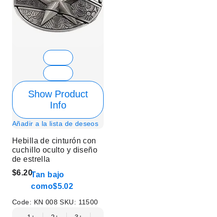
Show Product
Info
Añadir a la lista de deseos
Hebilla de cinturón con
cuchillo oculto y diseño
de estrella
$6.20
Tan bajo
como
$5.02
Code:
KN 008
SKU:
11500
1+
2+
3+
6+
9+
12+
15+
18+