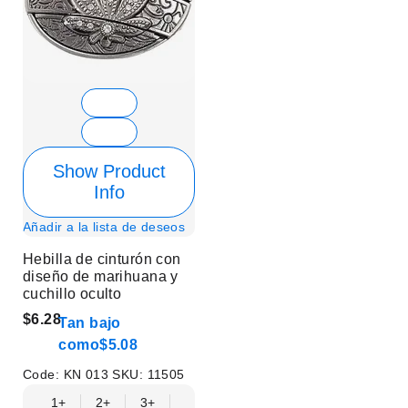
Show Product
Info
Añadir a la lista de deseos
Hebilla de cinturón con
diseño de marihuana y
cuchillo oculto
$6.28
Tan bajo
como
$5.08
Code:
KN 013
SKU:
11505
1+
2+
3+
6+
9+
12+
15+
18+