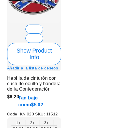
Show Product
Info
Añadir a la lista de deseos
Hebilla de cinturón con
cuchillo oculto y bandera
de la Confederación
$6.20
Tan bajo
como
$5.02
Code:
KN 020
SKU:
11512
1+
2+
3+
6+
9+
12+
15+
18+