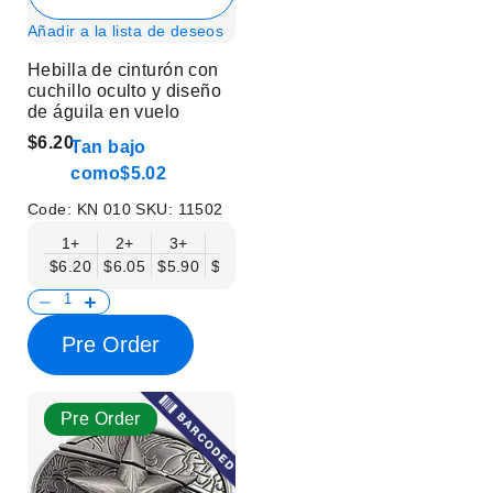
Añadir a la lista de deseos
Hebilla de cinturón con
cuchillo oculto y diseño
de águila en vuelo
$6.20
Tan bajo
como
$5.02
Code:
KN 010
SKU:
11502
1+
2+
3+
6+
9+
12+
15+
18+
$6.20
$6.05
$5.90
$5.75
$5.61
$5.46
$5.31
$5.16
$
Pre Order
Pre Order