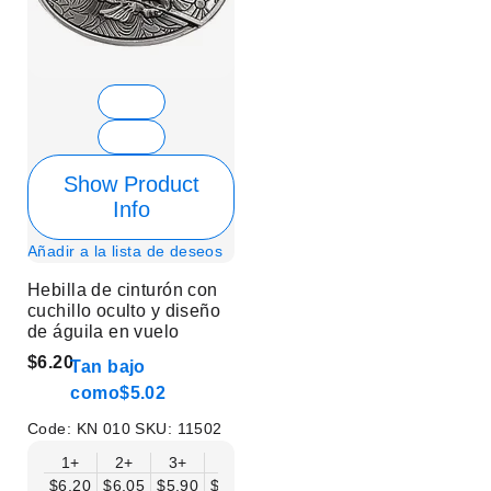
Show Product
Info
Añadir a la lista de deseos
Hebilla de cinturón con
cuchillo oculto y diseño
de águila en vuelo
$6.20
Tan bajo
como
$5.02
Code:
KN 010
SKU:
11502
1+
2+
3+
6+
9+
12+
15+
18+
$6.20
$6.05
$5.90
$5.75
$5.61
$5.46
$5.31
$5.16
$