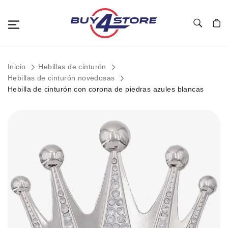
Toggle Nav
Mi c
Inicio
Hebillas de cinturón
Hebillas de cinturón novedosas
Hebilla de cinturón con corona de piedras azules blancas
Saltar
al
final
de
la
galería
de
imágenes.