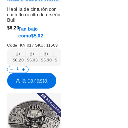
Hebilla de cinturón con
cuchillo oculto de diseño
Bull
$6.20
Tan bajo
como
$5.02
Code:
KN 017
SKU:
11509
1+
2+
3+
6+
9+
12+
15+
18+
$6.20
$6.05
$5.90
$5.75
$5.61
$5.46
$5.31
$5.16
$
A la canasta