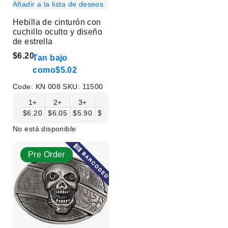
Añadir a la lista de deseos
Hebilla de cinturón con
cuchillo oculto y diseño
de estrella
$6.20
Tan bajo
como
$5.02
Code:
KN 008
SKU:
11500
1+
2+
3+
6+
9+
12+
15+
18+
$6.20
$6.05
$5.90
$5.75
$5.61
$5.46
$5.31
$5.16
$
No está disponible
Pre Order