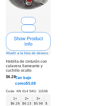
Show Product
Info
Añadir a la lista de deseos
Hebilla de cinturón con
calavera llameante y
cuchillo oculto
$6.28
Tan bajo
como
$5.08
Code:
KN 014
SKU:
11506
1+
2+
3+
6+
9+
12+
15+
18+
$6.28
$6.13
$5.98
$5.83
$5.68
$5.53
$5.38
$5.23
$