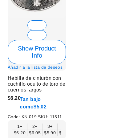
Show Product
Info
Añadir a la lista de deseos
Hebilla de cinturón con
cuchillo oculto de toro de
cuernos largos
$6.20
Tan bajo
como
$5.02
Code:
KN 019
SKU:
11511
1+
2+
3+
6+
9+
12+
15+
18+
$6.20
$6.05
$5.90
$5.75
$5.61
$5.46
$5.31
$5.16
$