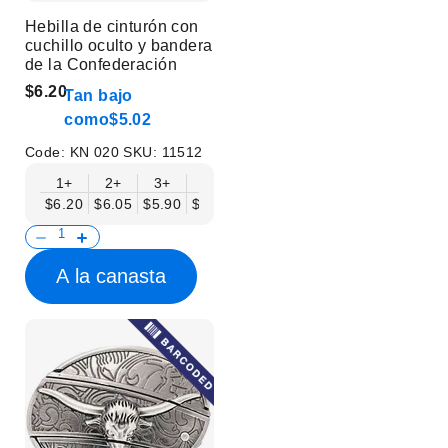
Hebilla de cinturón con
cuchillo oculto y bandera
de la Confederación
$6.20
Tan bajo
como
$5.02
Code:
KN 020
SKU:
11512
1+
2+
3+
6+
9+
12+
15+
18+
$6.20
$6.05
$5.90
$5.75
$5.61
$5.46
$5.31
$5.16
$
A la canasta