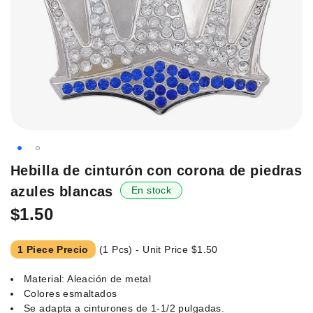
Saltar
Hebilla de cinturón con corona de piedras
al
azules blancas
En stock
principio
de
$1.50
la
galería
1 Piece Precio
(1 Pcs) - Unit Price
$1.50
de
imágenes.
Material: Aleación de metal
Colores esmaltados
Se adapta a cinturones de 1-1/2 pulgadas.