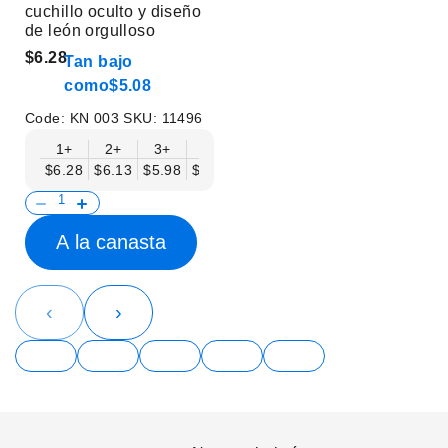
cuchillo oculto y diseño
de león orgulloso
$6.28
Tan bajo
como
$5.08
Code:
KN 003
SKU:
11496
1+
2+
3+
6+
9+
12+
15+
18+
$6.28
$6.13
$5.98
$5.83
$5.68
$5.53
$5.38
$5.23
$
A la canasta
‹
›