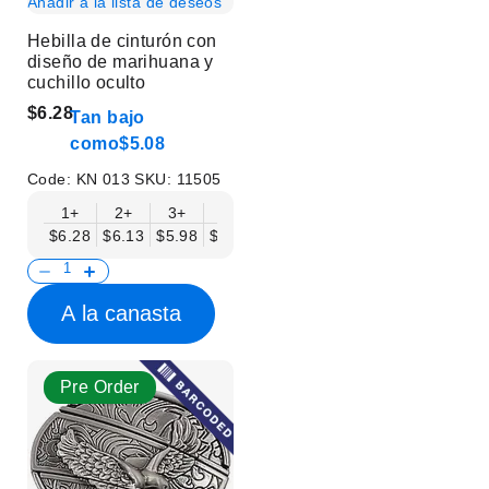
Añadir a la lista de deseos
Hebilla de cinturón con
diseño de marihuana y
cuchillo oculto
$6.28
Tan bajo
como
$5.08
Code:
KN 013
SKU:
11505
1+
2+
3+
6+
9+
12+
15+
18+
$6.28
$6.13
$5.98
$5.83
$5.68
$5.53
$5.38
$5.23
$
A la canasta
Pre Order