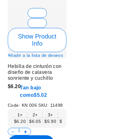
Show Product
Info
Añadir a la lista de deseos
Hebilla de cinturón con
diseño de calavera
sonriente y cuchillo
$6.20
Tan bajo
como
$5.02
Code:
KN 006
SKU:
11498
1+
2+
3+
6+
9+
12+
15+
18+
$6.20
$6.05
$5.90
$5.75
$5.61
$5.46
$5.31
$5.16
$