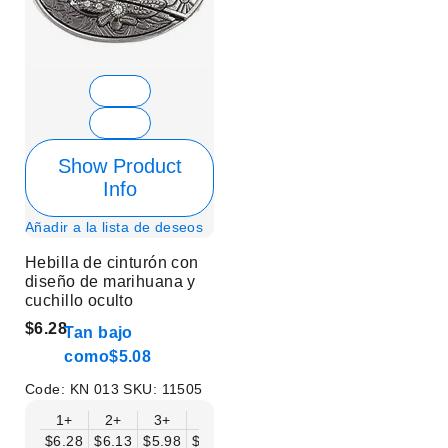
Show Product
Info
Añadir a la lista de deseos
Hebilla de cinturón con
diseño de marihuana y
cuchillo oculto
$6.28
Tan bajo
como
$5.08
Code:
KN 013
SKU:
11505
1+
2+
3+
6+
9+
12+
15+
18+
$6.28
$6.13
$5.98
$5.83
$5.68
$5.53
$5.38
$5.23
$