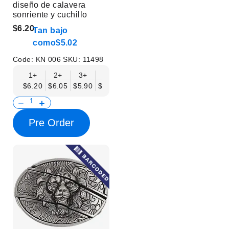
diseño de calavera
sonriente y cuchillo
$6.20
Tan bajo
como
$5.02
Code:
KN 006
SKU:
11498
1+
2+
3+
6+
9+
12+
15+
18+
$6.20
$6.05
$5.90
$5.75
$5.61
$5.46
$5.31
$5.16
$
Pre Order