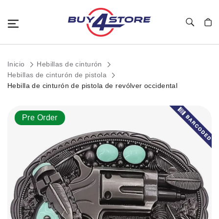
Toggle Nav
Mi c
Inicio
Hebillas de cinturón
Hebillas de cinturón de pistola
Hebilla de cinturón de pistola de revólver occidental
Saltar
Pre Order
al
final
de
la
galería
de
imágenes.