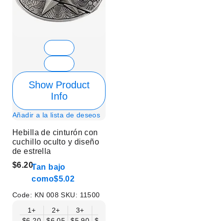
Show Product
Info
Añadir a la lista de deseos
Hebilla de cinturón con
cuchillo oculto y diseño
de estrella
$6.20
Tan bajo
como
$5.02
Code:
KN 008
SKU:
11500
1+
2+
3+
6+
9+
12+
15+
18+
$6.20
$6.05
$5.90
$5.75
$5.61
$5.46
$5.31
$5.16
$