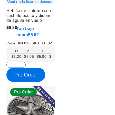
Añadir a la lista de deseos
Hebilla de cinturón con
cuchillo oculto y diseño
de águila en vuelo
$6.20
Tan bajo
como
$5.02
Code:
KN 010
SKU:
11502
1+
2+
3+
6+
9+
12+
15+
18+
$6.20
$6.05
$5.90
$5.75
$5.61
$5.46
$5.31
$5.16
$
Pre Order
Pre Order