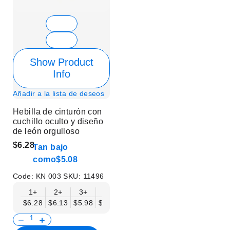
Show Product
Info
Añadir a la lista de deseos
Hebilla de cinturón con
cuchillo oculto y diseño
de león orgulloso
$6.28
Tan bajo
como
$5.08
Code:
KN 003
SKU:
11496
1+
2+
3+
6+
9+
12+
15+
18+
$6.28
$6.13
$5.98
$5.83
$5.68
$5.53
$5.38
$5.23
$