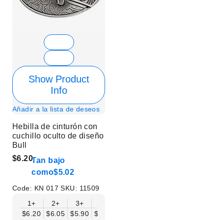
Show Product
Info
Añadir a la lista de deseos
Hebilla de cinturón con
cuchillo oculto de diseño
Bull
$6.20
Tan bajo
como
$5.02
Code:
KN 017
SKU:
11509
1+
2+
3+
6+
9+
12+
15+
18+
$6.20
$6.05
$5.90
$5.75
$5.61
$5.46
$5.31
$5.16
$