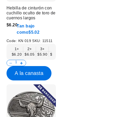
Hebilla de cinturón con
cuchillo oculto de toro de
cuernos largos
$6.20
Tan bajo
como
$5.02
Code:
KN 019
SKU:
11511
1+
2+
3+
6+
9+
12+
15+
18+
$6.20
$6.05
$5.90
$5.75
$5.61
$5.46
$5.31
$5.16
$
A la canasta