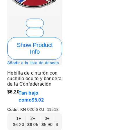
Show Product
Info
Añadir a la lista de deseos
Hebilla de cinturón con
cuchillo oculto y bandera
de la Confederación
$6.20
Tan bajo
como
$5.02
Code:
KN 020
SKU:
11512
1+
2+
3+
6+
9+
12+
15+
18+
$6.20
$6.05
$5.90
$5.75
$5.61
$5.46
$5.31
$5.16
$