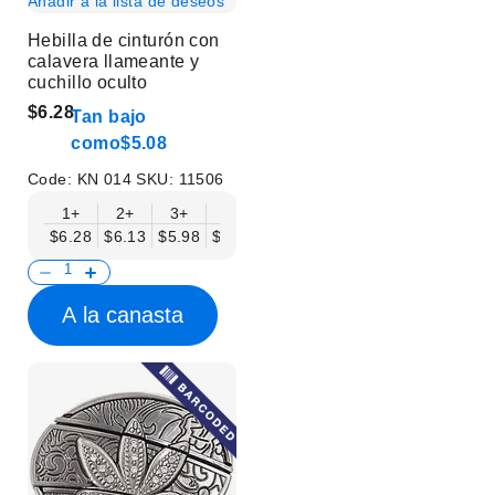
Añadir a la lista de deseos
Hebilla de cinturón con
calavera llameante y
cuchillo oculto
$6.28
Tan bajo
como
$5.08
Code:
KN 014
SKU:
11506
1+
2+
3+
6+
9+
12+
15+
18+
$6.28
$6.13
$5.98
$5.83
$5.68
$5.53
$5.38
$5.23
$
A la canasta