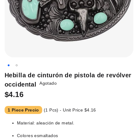
Saltar
Hebilla de cinturón de pistola de revólver
al
Agotado
occidental
principio
de
$4.16
la
galería
1 Piece Precio
(1 Pcs) - Unit Price
$4.16
de
imágenes.
Material: aleación de metal.
Colores esmaltados