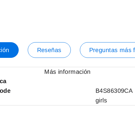
ión
Reseñas
Preguntas más 
Más información
ica
code
B4S86309CA
girls