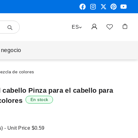
Search
LENGUAJE
ES
Mi cest
 negocio
Mezcla de colores
 cabello Pinza para el cabello para
colores
En stock
) - Unit Price
$0.59