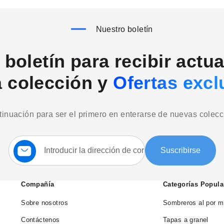
Nuestro boletín
boletín para recibir actu
a colección y
Ofertas excl
ntinuación para ser el primero en enterarse de nuevas colec
Suscríbase
Suscribirse
a
nuestro
boletín:
Compañía
Categorías Popula
Sobre nosotros
Sombreros al por m
Contáctenos
Tapas a granel