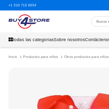
+1 310 715 6034
todas las categorias
Sobre nosotros
Contácteno
Inicio
Productos para niños
Otros productos para niño
Saltar
al
final
de
la
galería
de
imágenes.