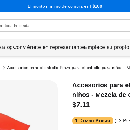
El monto mínimo de compra es |
$100
s
Blog
Conviértete en representante
Empiece su propio
s
Accesorios para el cabello Pinza para el cabello para niños - 
Accesorios para el
niños - Mezcla de 
$7.11
1 Dozen Precio
(12 Pcs