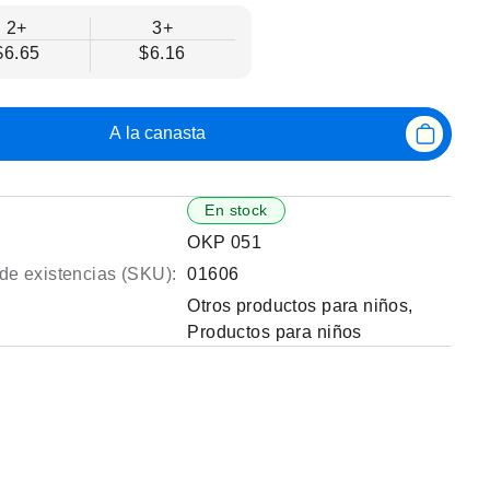
2+
3+
$6.65
$6.16
A la canasta
En stock
OKP 051
de existencias (SKU):
01606
Otros productos para niños
,
Productos para niños