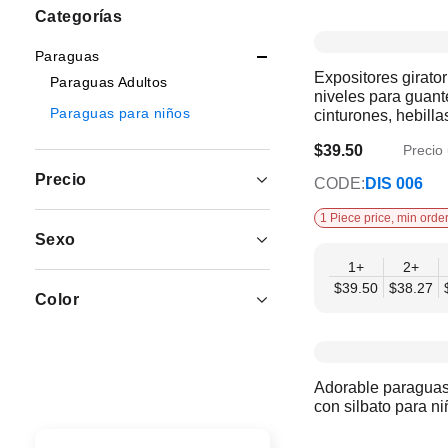
Opciones
Categorías
de
Paraguas
Expositores girator
compra
Paraguas Adultos
niveles para guant
Paraguas para niños
cinturones, hebilla
accesorios - Mobil 
$39.50
Precio 
Sin productos
$34.57
Precio
CODE:
DIS 006
1 Piece price, min order
Sexo
1+
2+
$39.50
$38.27
Color
Adorable paragua
con silbato para ni