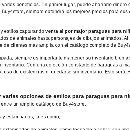
 varios beneficios. En primer lugar, puede ahorrarle diner
de Buy4store, siempre obtendrá los mejores precios para su
y estilos capturando
venta al por major paraguas para n
dos de animales hasta personajes de dibujos animados. Al o
ase de clientes más amplia con el catálogo completo de Buy4s
upada, siempre es importante mantener su inventario bien 
u inventario. Con una colección constante de paraguas a ma
exceso de existencias ni quedarse sin inventario. Esto será
 varias opciones de estilos para paraguas para n
entre un amplio catálogo de Buy4store.
s y estampados, tales como;
 estampados de animales, como leopardo o cebra, son una op