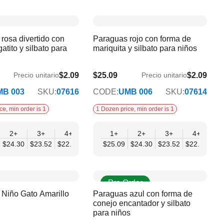
rosa divertido con
Paraguas rojo con forma de
atito y silbato para
mariquita y silbato para niños
$2.09
$25.09
$2.09
Precio unitario
Precio unitario
$20.38
MB 003
SKU:
07616
CODE:
UMB 006
SKU:
07614
ce, min order is 1
1 Dozen price, min order is 1
2+
12+
3+
4+
6+
1+
9+
2+
12+
3+
4+
6
12
$24.30
$19.37
$23.52
$22.74
$21.95
$25.09
$21.17
$24.30
$20.38
$23.52
$22.74
$21
Pre Order
Niño Gato Amarillo
Paraguas azul con forma de
conejo encantador y silbato
para niños