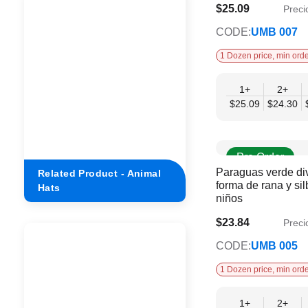
$25.09
Preci
$20.38
CODE:
UMB 007
1 Dozen price, min orde
1+
2+
$25.09
$24.30
Pre Order
Paraguas verde div
Related Product - Animal
forma de rana y sil
Hats
niños
$23.84
Preci
$19.37
CODE:
UMB 005
1 Dozen price, min orde
1+
2+