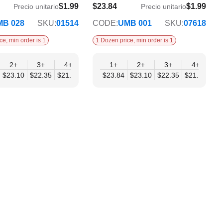
$1.99
$23.84
$1.99
Precio unitario
Precio unitario
$19.37
MB 028
SKU:
01514
CODE:
UMB 001
SKU:
07618
ce, min order is 1
1 Dozen price, min order is 1
2+
12+
3+
4+
6+
1+
9+
2+
12+
3+
4+
6
17
$23.10
$20.38
$22.35
$21.61
$20.86
$23.84
$20.12
$23.10
$19.37
$22.35
$21.61
$20