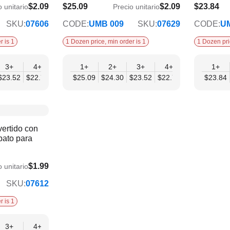
$2.09
$25.09
$2.09
$23.84
o unitario
Precio unitario
$20.38
$19.37
SKU:
07606
CODE:
UMB 009
SKU:
07629
CODE:
U
r is 1
1 Dozen price, min order is 1
1 Dozen pri
3+
4+
6+
1+
9+
2+
12+
3+
4+
6+
1+
9+
$23.52
$22.74
$21.95
$25.09
$21.17
$24.30
$20.38
$23.52
$22.74
$21.95
$23.84
$21.
ertido con
bato para
$1.99
o unitario
SKU:
07612
r is 1
3+
4+
6+
9+
12+