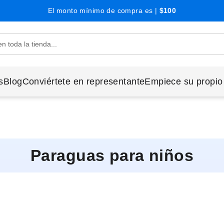
El monto mínimo de compra es |
$100
s
Blog
Conviértete en representante
Empiece su propio
Paraguas para niños