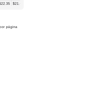
$22.35
$21.61
$20.86
$20.12
$19.37
por página