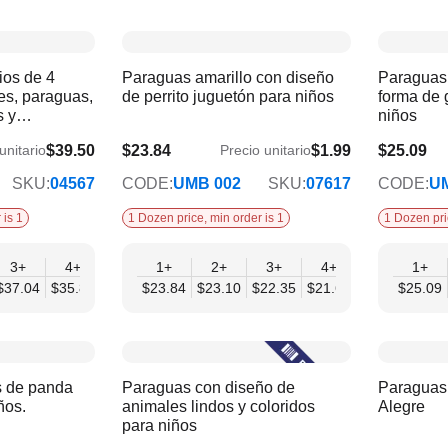
ios de 4
Paraguas amarillo con diseño
Paraguas 
es, paraguas,
de perrito juguetón para niños
forma de g
s y
niños
Displays |
$39.50
$23.84
$1.99
$25.09
unitario
Precio unitario
$19.37
$20.38
SKU:
04567
CODE:
UMB 002
SKU:
07617
CODE:
U
 is 1
1 Dozen price, min order is 1
1 Dozen pri
3+
4+
6+
1+
2+
3+
4+
6+
1+
9+
$37.04
$35.80
$34.57
$23.84
$23.10
$22.35
$21.61
$20.86
$25.09
$20.
s de panda
Paraguas con diseño de
Paraguas 
ños.
animales lindos y coloridos
Alegre
para niños