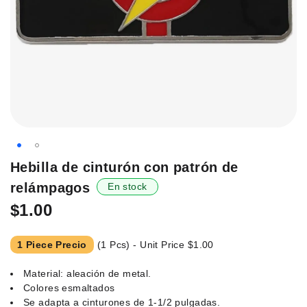
Saltar
Hebilla de cinturón con patrón de
al
relámpagos
En stock
principio
de
$1.00
la
galería
1 Piece Precio
(1 Pcs) - Unit Price
$1.00
de
imágenes.
Material: aleación de metal.
Colores esmaltados
Se adapta a cinturones de 1-1/2 pulgadas.