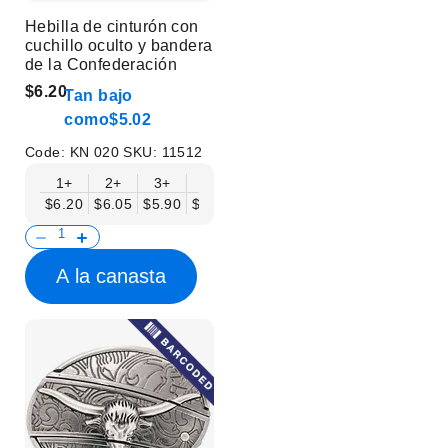
Hebilla de cinturón con
cuchillo oculto y bandera
de la Confederación
$6.20
Tan bajo
como
$5.02
Code:
KN 020
SKU:
11512
1+
2+
3+
6+
9+
12+
15+
18+
$6.20
$6.05
$5.90
$5.75
$5.61
$5.46
$5.31
$5.16
$
A la canasta