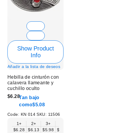
Show Product
Info
Añadir a la lista de deseos
Hebilla de cinturón con
calavera llameante y
cuchillo oculto
$6.28
Tan bajo
como
$5.08
Code:
KN 014
SKU:
11506
1+
2+
3+
6+
9+
12+
15+
18+
$6.28
$6.13
$5.98
$5.83
$5.68
$5.53
$5.38
$5.23
$