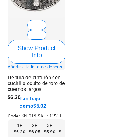
Show Product
Info
Añadir a la lista de deseos
Hebilla de cinturón con
cuchillo oculto de toro de
cuernos largos
$6.20
Tan bajo
como
$5.02
Code:
KN 019
SKU:
11511
1+
2+
3+
6+
9+
12+
15+
18+
$6.20
$6.05
$5.90
$5.75
$5.61
$5.46
$5.31
$5.16
$