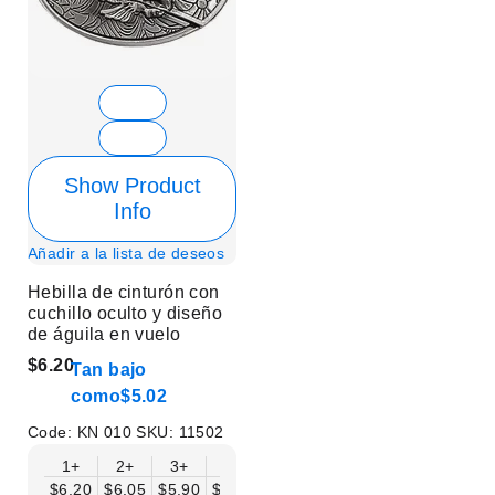
Show Product
Info
Añadir a la lista de deseos
Hebilla de cinturón con
cuchillo oculto y diseño
de águila en vuelo
$6.20
Tan bajo
como
$5.02
Code:
KN 010
SKU:
11502
1+
2+
3+
6+
9+
12+
15+
18+
$6.20
$6.05
$5.90
$5.75
$5.61
$5.46
$5.31
$5.16
$