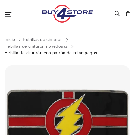
Toggle Nav
Mi c
Inicio
Hebillas de cinturón
Hebillas de cinturón novedosas
Hebilla de cinturón con patrón de relámpagos
Saltar
al
final
de
la
galería
de
imágenes.