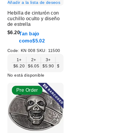
Añadir a la lista de deseos
Hebilla de cinturón con
cuchillo oculto y diseño
de estrella
$6.20
Tan bajo
como
$5.02
Code:
KN 008
SKU:
11500
1+
2+
3+
6+
9+
12+
15+
18+
$6.20
$6.05
$5.90
$5.75
$5.61
$5.46
$5.31
$5.16
$
No está disponible
Pre Order