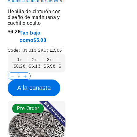
Añadir a la lista de deseos
Hebilla de cinturón con
diseño de marihuana y
cuchillo oculto
$6.28
Tan bajo
como
$5.08
Code:
KN 013
SKU:
11505
1+
2+
3+
6+
9+
12+
15+
18+
$6.28
$6.13
$5.98
$5.83
$5.68
$5.53
$5.38
$5.23
$
A la canasta
Pre Order