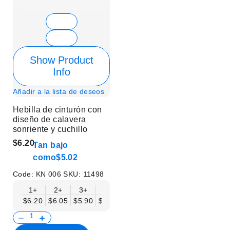
Show Product
Info
Añadir a la lista de deseos
Hebilla de cinturón con
diseño de calavera
sonriente y cuchillo
$6.20
Tan bajo
como
$5.02
Code:
KN 006
SKU:
11498
1+
2+
3+
6+
9+
12+
15+
18+
$6.20
$6.05
$5.90
$5.75
$5.61
$5.46
$5.31
$5.16
$