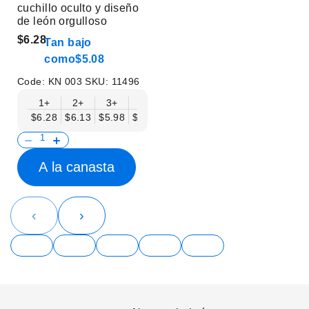
cuchillo oculto y diseño
de león orgulloso
$6.28
Tan bajo
como
$5.08
Code:
KN 003
SKU:
11496
1+
2+
3+
6+
9+
12+
15+
18+
$6.28
$6.13
$5.98
$5.83
$5.68
$5.53
$5.38
$5.23
$
A la canasta
‹
›