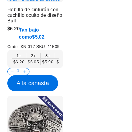
Hebilla de cinturón con
cuchillo oculto de diseño
Bull
$6.20
Tan bajo
como
$5.02
Code:
KN 017
SKU:
11509
1+
2+
3+
6+
9+
12+
15+
18+
$6.20
$6.05
$5.90
$5.75
$5.61
$5.46
$5.31
$5.16
$
A la canasta