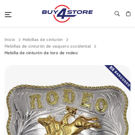
Toggle Nav
Mi c
Inicio
Hebillas de cinturón
Hebillas de cinturón de vaquero occidental
Hebilla de cinturón de toro de rodeo
Saltar
al
final
de
la
galería
de
imágenes.