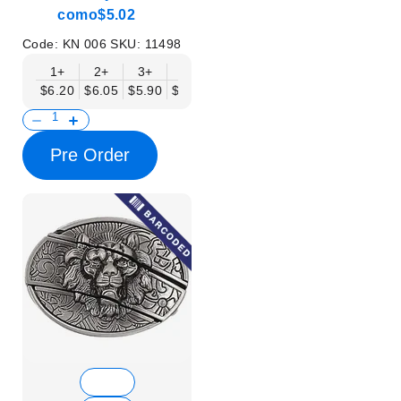
como
$5.02
Code:
KN 006
SKU:
11498
1+
2+
3+
6+
9+
12+
15+
18+
$6.20
$6.05
$5.90
$5.75
$5.61
$5.46
$5.31
$5.16
$
Pre Order