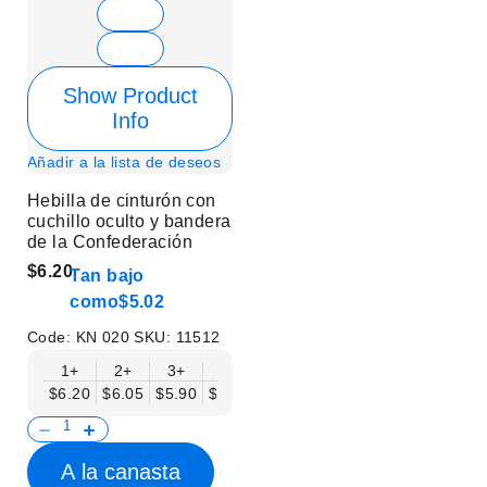
Show Product
Info
Añadir a la lista de deseos
Hebilla de cinturón con
cuchillo oculto y bandera
de la Confederación
$6.20
Tan bajo
como
$5.02
Code:
KN 020
SKU:
11512
1+
2+
3+
6+
9+
12+
15+
18+
$6.20
$6.05
$5.90
$5.75
$5.61
$5.46
$5.31
$5.16
$
A la canasta