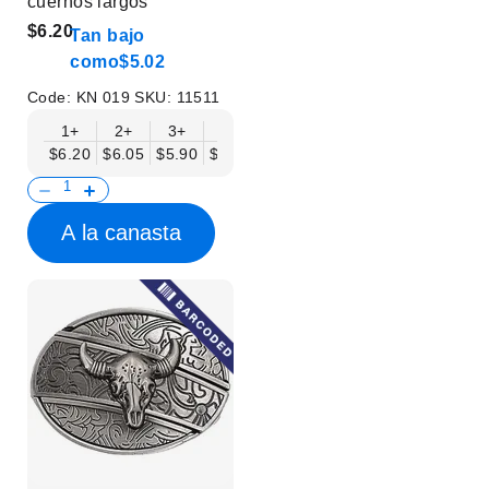
cuernos largos
$6.20
Tan bajo
como
$5.02
Code:
KN 019
SKU:
11511
1+
2+
3+
6+
9+
12+
15+
18+
$6.20
$6.05
$5.90
$5.75
$5.61
$5.46
$5.31
$5.16
$
A la canasta