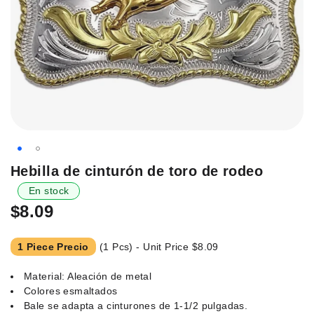
Saltar
Hebilla de cinturón de toro de rodeo
al
En stock
principio
$8.09
de
la
galería
1 Piece Precio
(1 Pcs) - Unit Price
$8.09
de
imágenes.
Material: Aleación de metal
Colores esmaltados
Bale se adapta a cinturones de 1-1/2 pulgadas.