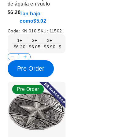
de águila en vuelo
$6.20
Tan bajo
como
$5.02
Code:
KN 010
SKU:
11502
1+
2+
3+
6+
9+
12+
15+
18+
$6.20
$6.05
$5.90
$5.75
$5.61
$5.46
$5.31
$5.16
$
Pre Order
Pre Order