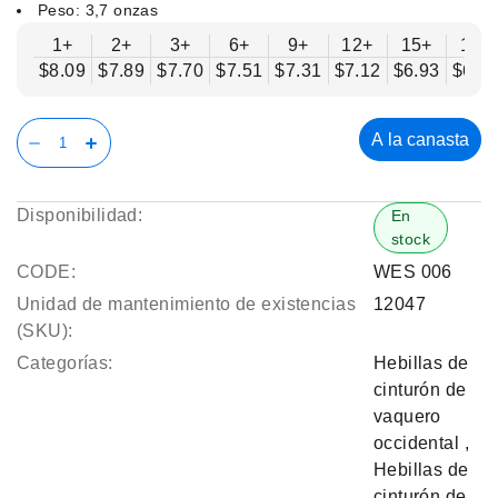
Peso: 3,7 onzas
1+
2+
3+
6+
9+
12+
15+
18+
$8.09
$7.89
$7.70
$7.51
$7.31
$7.12
$6.93
$6.7
A la canasta
Disponibilidad:
En
stock
CODE:
WES 006
Unidad de mantenimiento de existencias
12047
(SKU):
Categorías:
Hebillas de
cinturón de
vaquero
occidental
,
Hebillas de
cinturón de