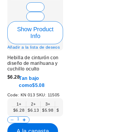
Show Product
Info
Añadir a la lista de deseos
Hebilla de cinturón con
diseño de marihuana y
cuchillo oculto
$6.28
Tan bajo
como
$5.08
Code:
KN 013
SKU:
11505
1+
2+
3+
6+
9+
12+
15+
18+
$6.28
$6.13
$5.98
$5.83
$5.68
$5.53
$5.38
$5.23
$
A la canasta