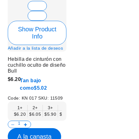
Show Product
Info
Añadir a la lista de deseos
Hebilla de cinturón con
cuchillo oculto de diseño
Bull
$6.20
Tan bajo
como
$5.02
Code:
KN 017
SKU:
11509
1+
2+
3+
6+
9+
12+
15+
18+
$6.20
$6.05
$5.90
$5.75
$5.61
$5.46
$5.31
$5.16
$
A la canasta