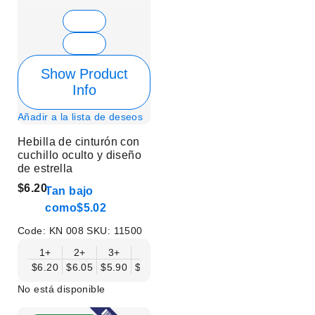
Show Product
Info
Añadir a la lista de deseos
Hebilla de cinturón con
cuchillo oculto y diseño
de estrella
$6.20
Tan bajo
como
$5.02
Code:
KN 008
SKU:
11500
1+
2+
3+
6+
9+
12+
15+
18+
$6.20
$6.05
$5.90
$5.75
$5.61
$5.46
$5.31
$5.16
$
No está disponible