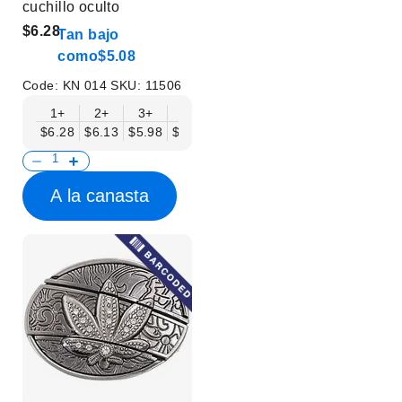
cuchillo oculto
$6.28
Tan bajo
como
$5.08
Code:
KN 014
SKU:
11506
1+
2+
3+
6+
9+
12+
15+
18+
$6.28
$6.13
$5.98
$5.83
$5.68
$5.53
$5.38
$5.23
$
A la canasta