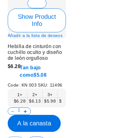
Show Product
Info
Añadir a la lista de deseos
Hebilla de cinturón con
cuchillo oculto y diseño
de león orgulloso
$6.28
Tan bajo
como
$5.08
Code:
KN 003
SKU:
11496
1+
2+
3+
6+
9+
12+
15+
18+
$6.28
$6.13
$5.98
$5.83
$5.68
$5.53
$5.38
$5.23
$
A la canasta