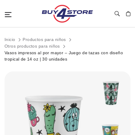
Toggle Nav
Mi c
Inicio
Productos para niños
Otros productos para niños
Vasos impresos al por mayor – Juego de tazas con diseño
tropical de 14 oz | 30 unidades
Saltar
al
final
de
la
galería
de
imágenes.