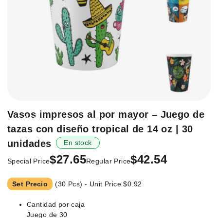
Saltar
Vasos impresos al por mayor – Juego de
-35%
al
tazas con diseño tropical de 14 oz | 30
principio
de
unidades
En stock
la
$27.65
$42.54
Special Price
Regular Price
galería
de
imágenes.
Set Precio
(30 Pcs) - Unit Price
$0.92
Cantidad por caja
Juego de 30