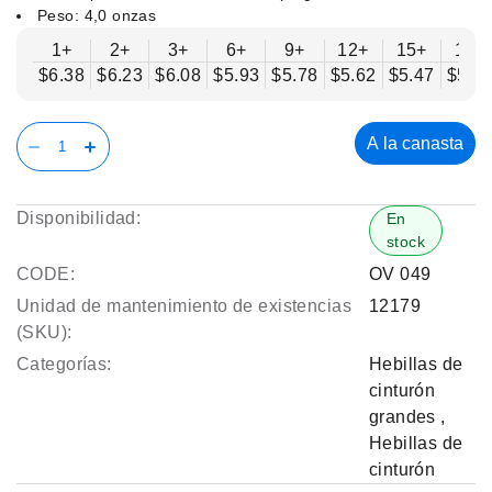
Peso: 4,0 onzas
1+
2+
3+
6+
9+
12+
15+
18+
$6.38
$6.23
$6.08
$5.93
$5.78
$5.62
$5.47
$5.3
A la canasta
Disponibilidad:
En
stock
CODE:
OV 049
Unidad de mantenimiento de existencias
12179
(SKU):
Categorías:
Hebillas de
cinturón
grandes
,
Hebillas de
cinturón