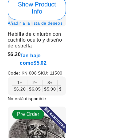
Show Product
Info
Añadir a la lista de deseos
Hebilla de cinturón con
cuchillo oculto y diseño
de estrella
$6.20
Tan bajo
como
$5.02
Code:
KN 008
SKU:
11500
1+
2+
3+
6+
9+
12+
15+
18+
$6.20
$6.05
$5.90
$5.75
$5.61
$5.46
$5.31
$5.16
$
No está disponible
Pre Order