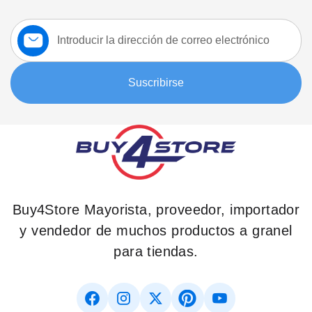
Suscríbase
a
nuestro
boletín:
Suscribirse
Buy4Store Mayorista, proveedor, importador
y vendedor de muchos productos a granel
para tiendas.