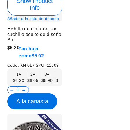
Show Product
Info
Añadir a la lista de deseos
Hebilla de cinturón con
cuchillo oculto de diseño
Bull
$6.20
Tan bajo
como
$5.02
Code:
KN 017
SKU:
11509
1+
2+
3+
6+
9+
12+
15+
18+
$6.20
$6.05
$5.90
$5.75
$5.61
$5.46
$5.31
$5.16
$
A la canasta