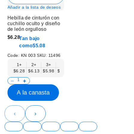
Añadir a la lista de deseos
Hebilla de cinturón con
cuchillo oculto y diseño
de león orgulloso
$6.28
Tan bajo
como
$5.08
Code:
KN 003
SKU:
11496
1+
2+
3+
6+
9+
12+
15+
18+
$6.28
$6.13
$5.98
$5.83
$5.68
$5.53
$5.38
$5.23
$
A la canasta
‹
›