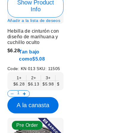
Show Product
Info
Añadir a la lista de deseos
Hebilla de cinturón con
diseño de marihuana y
cuchillo oculto
$6.28
Tan bajo
como
$5.08
Code:
KN 013
SKU:
11505
1+
2+
3+
6+
9+
12+
15+
18+
$6.28
$6.13
$5.98
$5.83
$5.68
$5.53
$5.38
$5.23
$
A la canasta
Pre Order