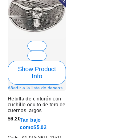
Show Product
Info
Añadir a la lista de deseos
Hebilla de cinturón con
cuchillo oculto de toro de
cuernos largos
$6.20
Tan bajo
como
$5.02
Code:
KN 019
SKU:
11511