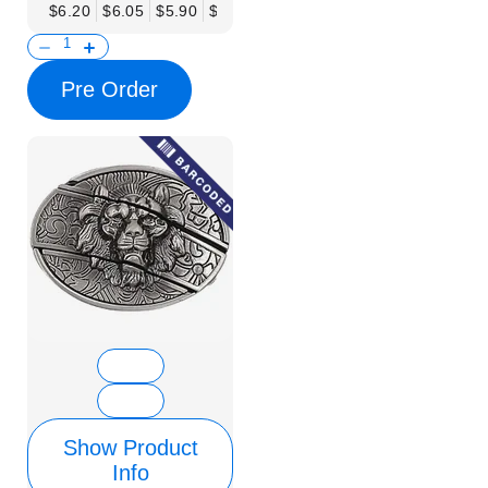
$6.20
$6.05
$5.90
$5.75
$5.61
$5.46
$5.31
$5.16
$
Pre Order
Show Product
Info