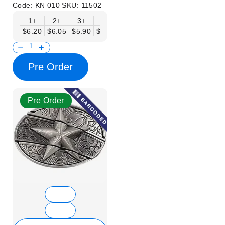
Code:
KN 010
SKU:
11502
1+
2+
3+
6+
9+
12+
15+
18+
$6.20
$6.05
$5.90
$5.75
$5.61
$5.46
$5.31
$5.16
$
Pre Order
Pre Order