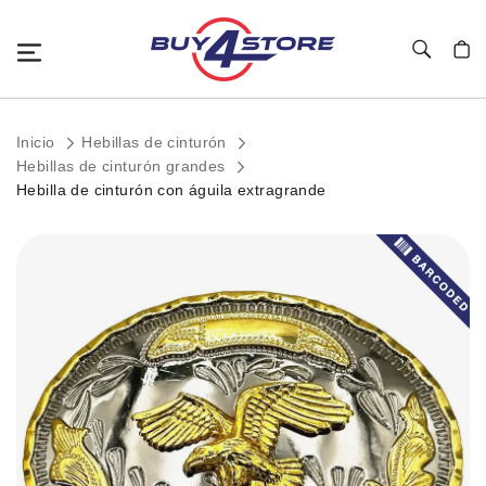
Toggle Nav
Mi c
Inicio
Hebillas de cinturón
Hebillas de cinturón grandes
Hebilla de cinturón con águila extragrande
Saltar
al
final
de
la
galería
de
imágenes.