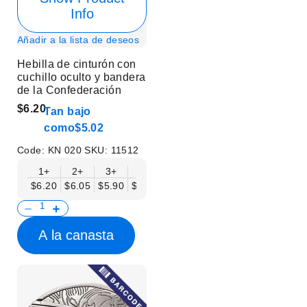
Info
Añadir a la lista de deseos
Hebilla de cinturón con
cuchillo oculto y bandera
de la Confederación
$6.20
Tan bajo
como
$5.02
Code:
KN 020
SKU:
11512
1+
2+
3+
6+
9+
12+
15+
18+
$6.20
$6.05
$5.90
$5.75
$5.61
$5.46
$5.31
$5.16
$
A la canasta