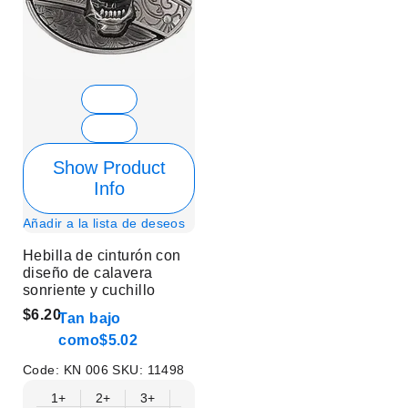
Show Product
Info
Añadir a la lista de deseos
Hebilla de cinturón con
diseño de calavera
sonriente y cuchillo
$6.20
Tan bajo
como
$5.02
Code:
KN 006
SKU:
11498
1+
2+
3+
6+
9+
12+
15+
18+