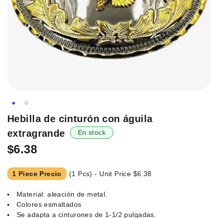
Saltar
Hebilla de cinturón con águila
al
extragrande
En stock
principio
de
$6.38
la
galería
1 Piece Precio
(1 Pcs) - Unit Price
$6.38
de
imágenes.
Material: aleación de metal.
Colores esmaltados
Se adapta a cinturones de 1-1/2 pulgadas.