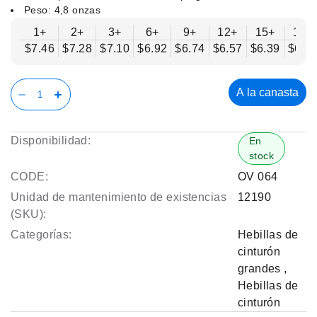
Peso: 4,8 onzas
1+
2+
3+
6+
9+
12+
15+
18+
$7.46
$7.28
$7.10
$6.92
$6.74
$6.57
$6.39
$6.2
A la canasta
Disponibilidad:
En
stock
CODE:
OV 064
Unidad de mantenimiento de existencias
12190
(SKU):
Categorías:
Hebillas de
cinturón
grandes
,
Hebillas de
cinturón