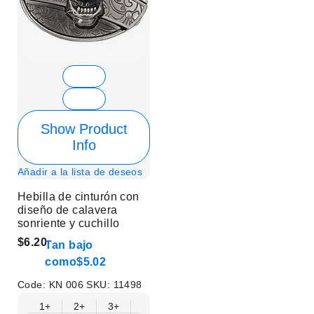
Show Product
Info
Añadir a la lista de deseos
Hebilla de cinturón con
diseño de calavera
sonriente y cuchillo
$6.20
Tan bajo
como
$5.02
Code:
KN 006
SKU:
11498
1+
2+
3+
6+
9+
12+
15+
18+