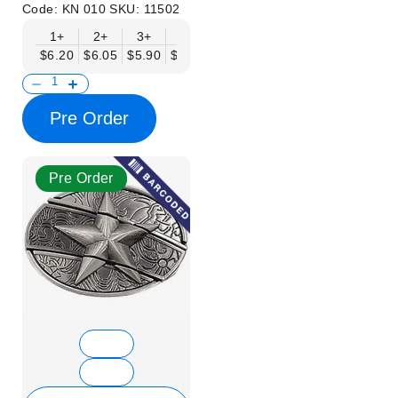
Code:
KN 010
SKU:
11502
1+
2+
3+
6+
9+
12+
15+
18+
$6.20
$6.05
$5.90
$5.75
$5.61
$5.46
$5.31
$5.16
$
Pre Order
Pre Order