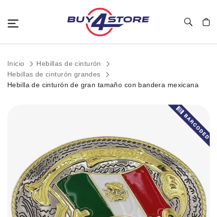
Toggle Nav
Mi c
Inicio
Hebillas de cinturón
Hebillas de cinturón grandes
Hebilla de cinturón de gran tamaño con bandera mexicana
Saltar
al
final
de
la
galería
de
imágenes.