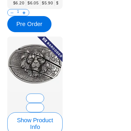
$6.20
$6.05
$5.90
$5.75
$5.61
$5.46
$5.31
$5.16
$
Pre Order
Show Product
Info