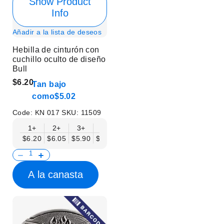
Show Product
Info
Añadir a la lista de deseos
Hebilla de cinturón con
cuchillo oculto de diseño
Bull
$6.20
Tan bajo
como
$5.02
Code:
KN 017
SKU:
11509
1+
2+
3+
6+
9+
12+
15+
18+
$6.20
$6.05
$5.90
$5.75
$5.61
$5.46
$5.31
$5.16
$
A la canasta