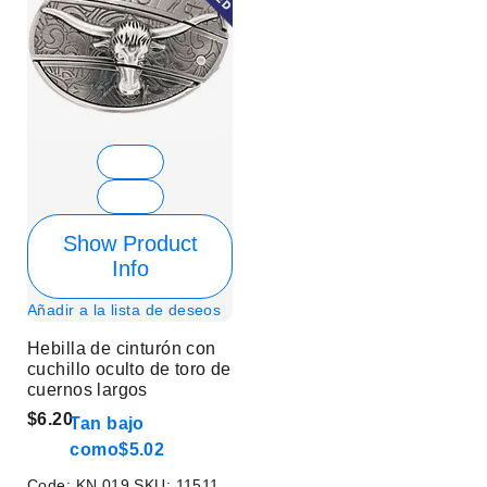
Show Product
Info
Añadir a la lista de deseos
Hebilla de cinturón con
cuchillo oculto de toro de
cuernos largos
$6.20
Tan bajo
como
$5.02
Code:
KN 019
SKU:
11511