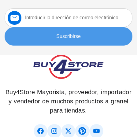
Suscríbase
a
nuestro
boletín:
Suscribirse
Buy4Store Mayorista, proveedor, importador
y vendedor de muchos productos a granel
para tiendas.