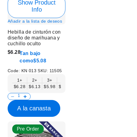
Show Product
Info
Añadir a la lista de deseos
Hebilla de cinturón con
diseño de marihuana y
cuchillo oculto
$6.28
Tan bajo
como
$5.08
Code:
KN 013
SKU:
11505
1+
2+
3+
6+
9+
12+
15+
18+
$6.28
$6.13
$5.98
$5.83
$5.68
$5.53
$5.38
$5.23
$
A la canasta
Pre Order