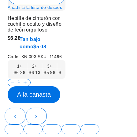
Añadir a la lista de deseos
Hebilla de cinturón con
cuchillo oculto y diseño
de león orgulloso
$6.28
Tan bajo
como
$5.08
Code:
KN 003
SKU:
11496
1+
2+
3+
6+
9+
12+
15+
18+
$6.28
$6.13
$5.98
$5.83
$5.68
$5.53
$5.38
$5.23
$
A la canasta
‹
›