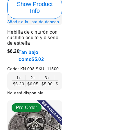
Show Product
Info
Añadir a la lista de deseos
Hebilla de cinturón con
cuchillo oculto y diseño
de estrella
$6.20
Tan bajo
como
$5.02
Code:
KN 008
SKU:
11500
1+
2+
3+
6+
9+
12+
15+
18+
$6.20
$6.05
$5.90
$5.75
$5.61
$5.46
$5.31
$5.16
$
No está disponible
Pre Order