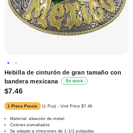
Saltar
Hebilla de cinturón de gran tamaño con
al
bandera mexicana
En stock
principio
de
$7.46
la
galería
1 Piece Precio
(1 Pcs) - Unit Price
$7.46
de
imágenes.
Material: aleación de metal.
Colores esmaltados
Se adapta a cinturones de 1-1/2 pulgadas.