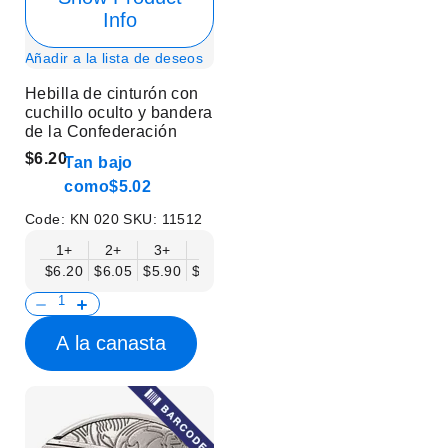
Info
Añadir a la lista de deseos
Hebilla de cinturón con
cuchillo oculto y bandera
de la Confederación
$6.20
Tan bajo
como
$5.02
Code:
KN 020
SKU:
11512
1+
2+
3+
6+
9+
12+
15+
18+
$6.20
$6.05
$5.90
$5.75
$5.61
$5.46
$5.31
$5.16
$
A la canasta