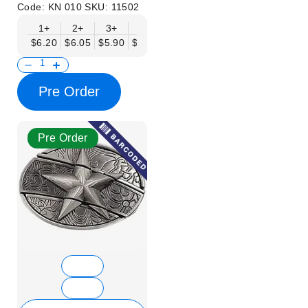
Code:
KN 010
SKU:
11502
1+
2+
3+
6+
9+
12+
15+
18+
$6.20
$6.05
$5.90
$5.75
$5.61
$5.46
$5.31
$5.16
$
Pre Order
Pre Order