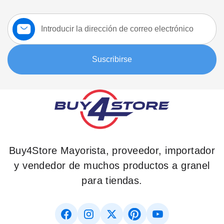
Suscríbase
a
nuestro
boletín:
Suscribirse
Buy4Store Mayorista, proveedor, importador
y vendedor de muchos productos a granel
para tiendas.