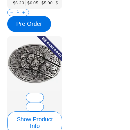
$6.20
$6.05
$5.90
$5.75
$5.61
$5.46
$5.31
$5.16
$
Pre Order
Show Product
Info