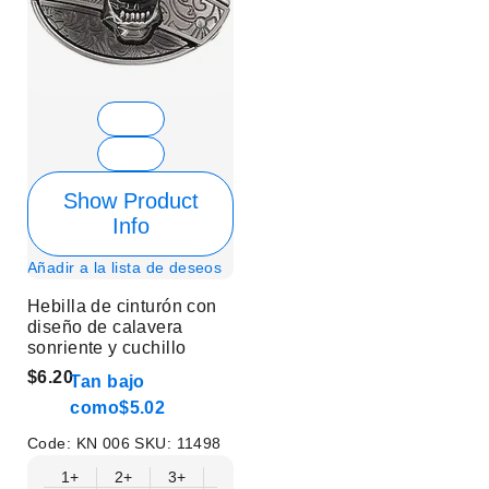
Show Product
Info
Añadir a la lista de deseos
Hebilla de cinturón con
diseño de calavera
sonriente y cuchillo
$6.20
Tan bajo
como
$5.02
Code:
KN 006
SKU:
11498
1+
2+
3+
6+
9+
12+
15+
18+