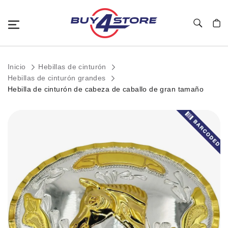
Toggle Nav
Mi c
Inicio
Hebillas de cinturón
Hebillas de cinturón grandes
Hebilla de cinturón de cabeza de caballo de gran tamaño
Saltar
al
final
de
la
galería
de
imágenes.