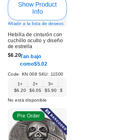
Show Product
Info
Añadir a la lista de deseos
Hebilla de cinturón con
cuchillo oculto y diseño
de estrella
$6.20
Tan bajo
como
$5.02
Code:
KN 008
SKU:
11500
1+
2+
3+
6+
9+
12+
15+
18+
$6.20
$6.05
$5.90
$5.75
$5.61
$5.46
$5.31
$5.16
$
No está disponible
Pre Order