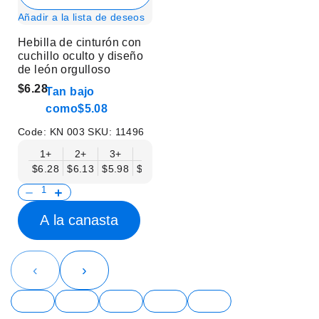
Añadir a la lista de deseos
Hebilla de cinturón con
cuchillo oculto y diseño
de león orgulloso
$6.28
Tan bajo
como
$5.08
Code:
KN 003
SKU:
11496
1+
2+
3+
6+
9+
12+
15+
18+
$6.28
$6.13
$5.98
$5.83
$5.68
$5.53
$5.38
$5.23
$
A la canasta
‹
›