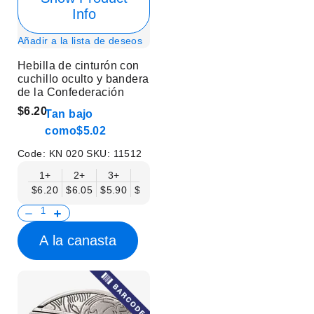
Info
Añadir a la lista de deseos
Hebilla de cinturón con
cuchillo oculto y bandera
de la Confederación
$6.20
Tan bajo
como
$5.02
Code:
KN 020
SKU:
11512
1+
2+
3+
6+
9+
12+
15+
18+
$6.20
$6.05
$5.90
$5.75
$5.61
$5.46
$5.31
$5.16
$
A la canasta