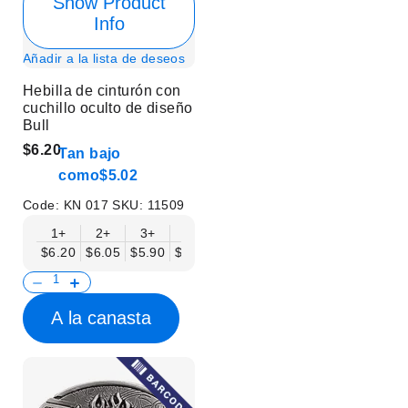
Show Product
Info
Añadir a la lista de deseos
Hebilla de cinturón con
cuchillo oculto de diseño
Bull
$6.20
Tan bajo
como
$5.02
Code:
KN 017
SKU:
11509
1+
2+
3+
6+
9+
12+
15+
18+
$6.20
$6.05
$5.90
$5.75
$5.61
$5.46
$5.31
$5.16
$
A la canasta