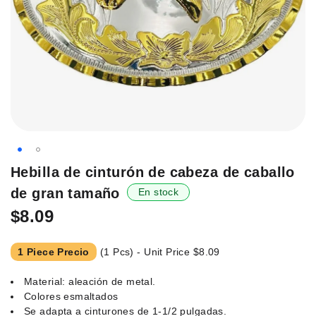
Saltar
Hebilla de cinturón de cabeza de caballo
al
de gran tamaño
En stock
principio
de
$8.09
la
galería
1 Piece Precio
(1 Pcs) - Unit Price
$8.09
de
imágenes.
Material: aleación de metal.
Colores esmaltados
Se adapta a cinturones de 1-1/2 pulgadas.