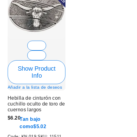
Show Product
Info
Añadir a la lista de deseos
Hebilla de cinturón con
cuchillo oculto de toro de
cuernos largos
$6.20
Tan bajo
como
$5.02
Code:
KN 019
SKU:
11511