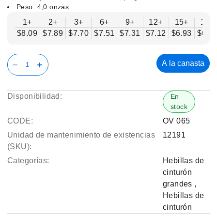
Peso: 4,0 onzas
1+
2+
3+
6+
9+
12+
15+
18+
$8.09
$7.89
$7.70
$7.51
$7.31
$7.12
$6.93
$6.7
A la canasta
Disponibilidad:
En
stock
CODE:
OV 065
Unidad de mantenimiento de existencias
12191
(SKU):
Categorías:
Hebillas de
cinturón
grandes
,
Hebillas de
cinturón