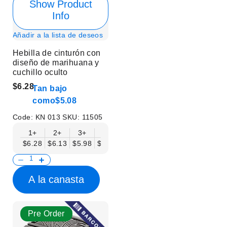
Show Product
Info
Añadir a la lista de deseos
Hebilla de cinturón con
diseño de marihuana y
cuchillo oculto
$6.28
Tan bajo
como
$5.08
Code:
KN 013
SKU:
11505
1+
2+
3+
6+
9+
12+
15+
18+
$6.28
$6.13
$5.98
$5.83
$5.68
$5.53
$5.38
$5.23
$
A la canasta
Pre Order