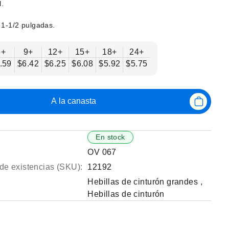
l.
 1-1/2 pulgadas.
6+
9+
12+
15+
18+
24+
.59
$6.42
$6.25
$6.08
$5.92
$5.75
A la canasta
En stock
OV 067
de existencias (SKU):
12192
Hebillas de cinturón grandes
,
Hebillas de cinturón