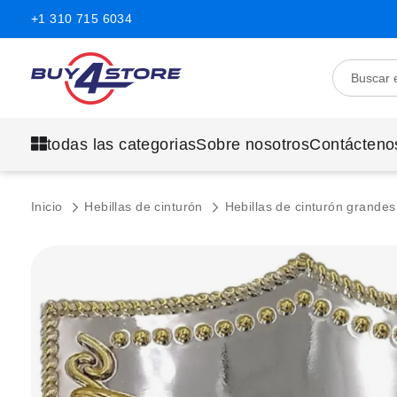
+1 310 715 6034
todas las categorias
Sobre nosotros
Contácteno
Inicio
Hebillas de cinturón
Hebillas de cinturón grande
Saltar
al
final
de
la
galería
de
imágenes.