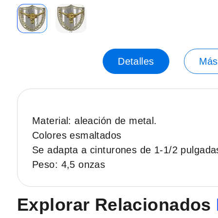
Saltar
al
principio
Detalles
Más
de
la
galería
de
imágenes.
Material: aleación de metal.
Colores esmaltados
Se adapta a cinturones de 1-1/2 pulgada
Peso: 4,5 onzas
Explorar Relacionados