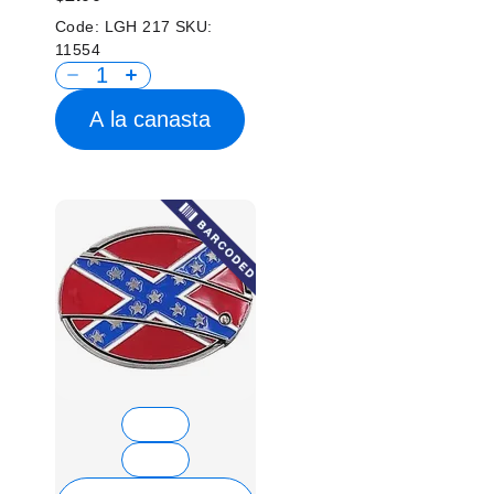
Code:
LGH 217
SKU:
11554
A la canasta