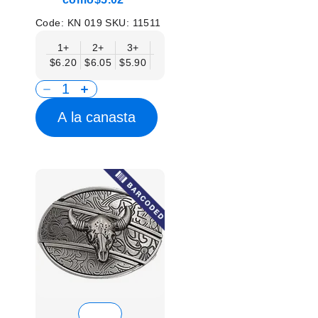
Code:
KN 019
SKU:
11511
1+
2+
3+
6+
9+
12+
15+
18+
$6.20
$6.05
$5.90
$5.75
$5.61
$5.46
$5.31
$5.1
A la canasta