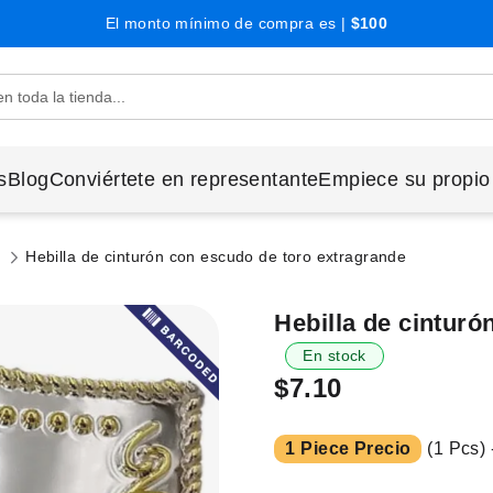
El monto mínimo de compra es |
$100
s
Blog
Conviértete en representante
Empiece su propio
s
Hebilla de cinturón con escudo de toro extragrande
Hebilla de cinturó
En stock
$7.10
1 Piece Precio
(1 Pcs) 