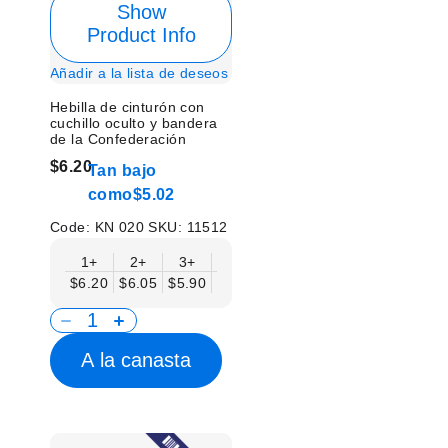
Show
Product Info
Añadir a la lista de deseos
Hebilla de cinturón con
cuchillo oculto y bandera
de la Confederación
$6.20
Tan bajo
como
$5.02
Code:
KN 020
SKU:
11512
1+
2+
3+
6+
9+
12+
15+
18+
$6.20
$6.05
$5.90
$5.75
$5.61
$5.46
$5.31
$5.1
A la canasta