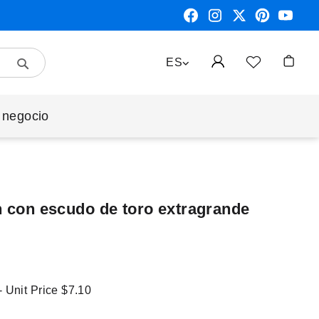
Search
LENGUAJE
ES
Mi cest
 negocio
n con escudo de toro extragrande
- Unit Price
$7.10