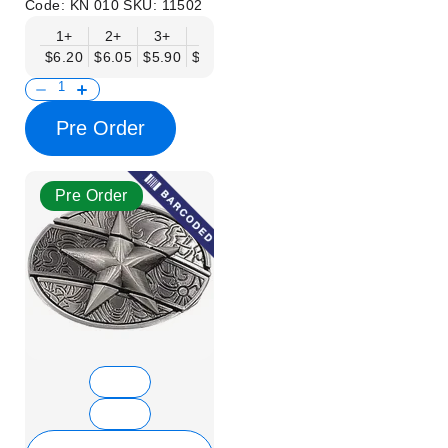
Code:
KN 010
SKU:
11502
1+
2+
3+
6+
9+
12+
15+
18+
$6.20
$6.05
$5.90
$5.75
$5.61
$5.46
$5.31
$5.16
$
Pre Order
Pre Order