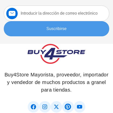
Suscríbase
a
nuestro
boletín:
Suscribirse
Buy4Store Mayorista, proveedor, importador
y vendedor de muchos productos a granel
para tiendas.