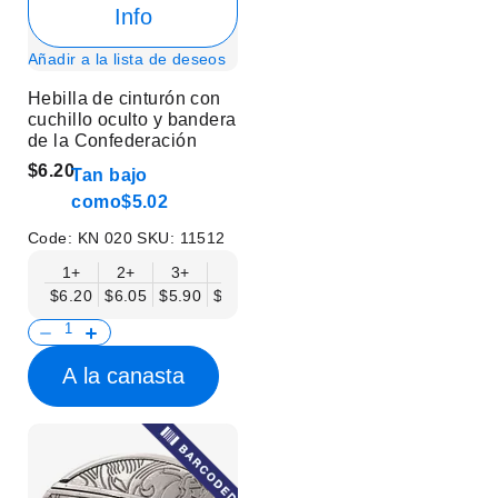
Info
Añadir a la lista de deseos
Hebilla de cinturón con
cuchillo oculto y bandera
de la Confederación
$6.20
Tan bajo
como
$5.02
Code:
KN 020
SKU:
11512
1+
2+
3+
6+
9+
12+
15+
18+
$6.20
$6.05
$5.90
$5.75
$5.61
$5.46
$5.31
$5.16
$
A la canasta