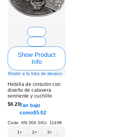
Show Product
Info
Añadir a la lista de deseos
Hebilla de cinturón con
diseño de calavera
sonriente y cuchillo
$6.20
Tan bajo
como
$5.02
Code:
KN 006
SKU:
11498
1+
2+
3+
6+
9+
12+
15+
18+