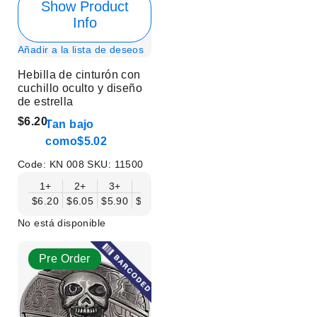
Show Product
Info
Añadir a la lista de deseos
Hebilla de cinturón con
cuchillo oculto y diseño
de estrella
$6.20
Tan bajo
como
$5.02
Code:
KN 008
SKU:
11500
1+
2+
3+
6+
9+
12+
15+
18+
$6.20
$6.05
$5.90
$5.75
$5.61
$5.46
$5.31
$5.16
$
No está disponible
Pre Order