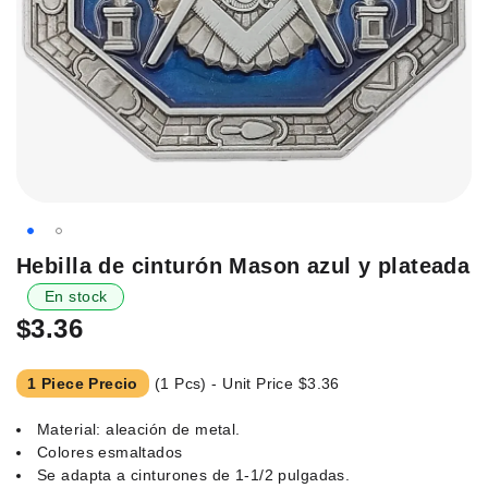
Saltar
Hebilla de cinturón Mason azul y plateada
al
En stock
principio
$3.36
de
la
galería
1 Piece Precio
(1 Pcs) - Unit Price
$3.36
de
imágenes.
Material: aleación de metal.
Colores esmaltados
Se adapta a cinturones de 1-1/2 pulgadas.