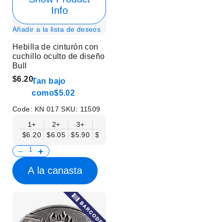
Info
Añadir a la lista de deseos
Hebilla de cinturón con
cuchillo oculto de diseño
Bull
$6.20
Tan bajo
como
$5.02
Code:
KN 017
SKU:
11509
1+
2+
3+
6+
9+
12+
15+
18+
$6.20
$6.05
$5.90
$5.75
$5.61
$5.46
$5.31
$5.16
$
A la canasta