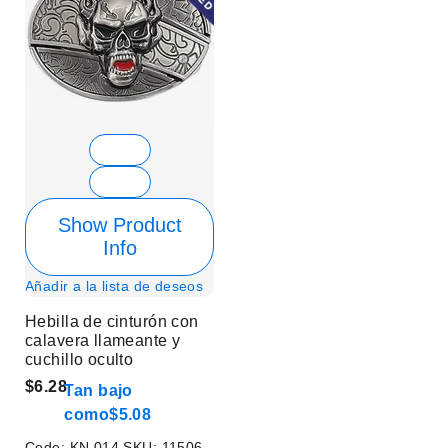
Show Product
Info
Añadir a la lista de deseos
Hebilla de cinturón con
calavera llameante y
cuchillo oculto
$6.28
Tan bajo
como
$5.08
Code:
KN 014
SKU:
11506