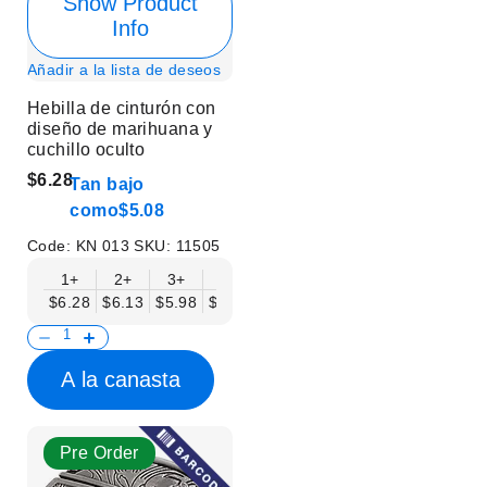
Show Product
Info
Añadir a la lista de deseos
Hebilla de cinturón con
diseño de marihuana y
cuchillo oculto
$6.28
Tan bajo
como
$5.08
Code:
KN 013
SKU:
11505
1+
2+
3+
6+
9+
12+
15+
18+
$6.28
$6.13
$5.98
$5.83
$5.68
$5.53
$5.38
$5.23
$
A la canasta
Pre Order