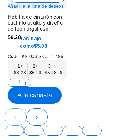
Añadir a la lista de deseos
Hebilla de cinturón con
cuchillo oculto y diseño
de león orgulloso
$6.28
Tan bajo
como
$5.08
Code:
KN 003
SKU:
11496
1+
2+
3+
6+
9+
12+
15+
18+
$6.28
$6.13
$5.98
$5.83
$5.68
$5.53
$5.38
$5.23
$
A la canasta
‹
›