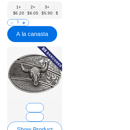
1+
2+
3+
6+
9+
12+
15+
18+
$6.20
$6.05
$5.90
$5.75
$5.61
$5.46
$5.31
$5.16
$
A la canasta
Show Product