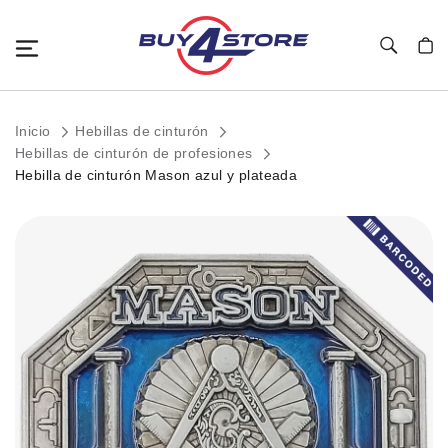
Toggle Nav
Mi c
Inicio
Hebillas de cinturón
Hebillas de cinturón de profesiones
Hebilla de cinturón Mason azul y plateada
Saltar
al
final
de
la
galería
de
imágenes.