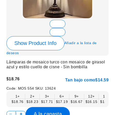
Show Product Info
Añadir a la lista de
deseos
Lámparas de mosaico turco con mosaico de girasol
azul y estilo cuello de cisne - Sin bombilla
$18.76
Tan bajo como
$14.59
Code:
MOS 554
SKU:
13624
1+
2+
3+
6+
9+
12+
15+
$18.76
$18.23
$17.71
$17.19
$16.67
$16.15
$15.63
A la canasta