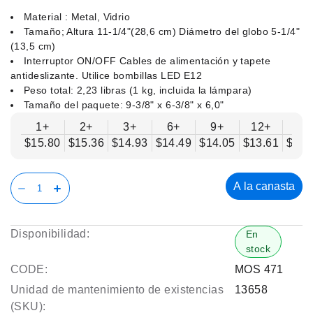
Material : Metal, Vidrio
Tamaño; Altura 11-1/4"(28,6 cm) Diámetro del globo 5-1/4"
(13,5 cm)
Interruptor ON/OFF Cables de alimentación y tapete
antideslizante. Utilice bombillas LED E12
Peso total: 2,23 libras (1 kg, incluida la lámpara)
Tamaño del paquete: 9-3/8" x 6-3/8" x 6,0"
1+
2+
3+
6+
9+
12+
15
$15.80
$15.36
$14.93
$14.49
$14.05
$13.61
$13.
A la canasta
Disponibilidad:
En
stock
CODE:
MOS 471
Unidad de mantenimiento de existencias
13658
(SKU):