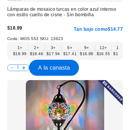
Lámparas de mosaico turcas en color azul intenso
con estilo cuello de cisne - Sin bombilla
$18.99
Tan bajo como
$14.77
Code:
MOS 553
SKU:
13623
1+
2+
3+
6+
9+
12+
15+
$18.99
$18.46
$17.94
$17.41
$16.88
$16.35
$15.83
A la canasta