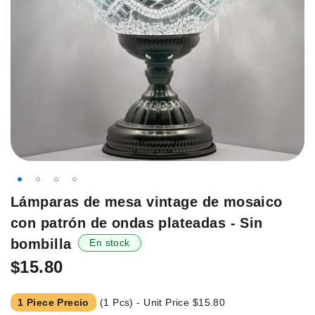
Saltar
Lámparas de mesa vintage de mosaico
al
con patrón de ondas plateadas - Sin
principio
de
bombilla
En stock
la
$15.80
galería
de
imágenes.
1 Piece Precio
(1 Pcs) - Unit Price
$15.80