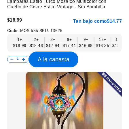
Lámparas Estilo Turco Mosaico Multicolor con
Cuello de Cisne Estilo Vintage - Sin Bombilla
$18.99
Tan bajo como
$14.77
Code:
MOS 555
SKU:
13625
1+
2+
3+
6+
9+
12+
15+
$18.99
$18.46
$17.94
$17.41
$16.88
$16.35
$15.83
A la canasta