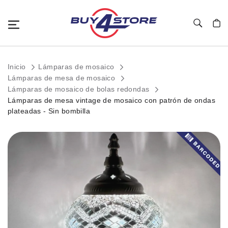
Toggle Nav
Mi c
Inicio
Lámparas de mosaico
Lámparas de mesa de mosaico
Lámparas de mosaico de bolas redondas
Lámparas de mesa vintage de mosaico con patrón de ondas
plateadas - Sin bombilla
Saltar
al
final
de
la
galería
de
imágenes.