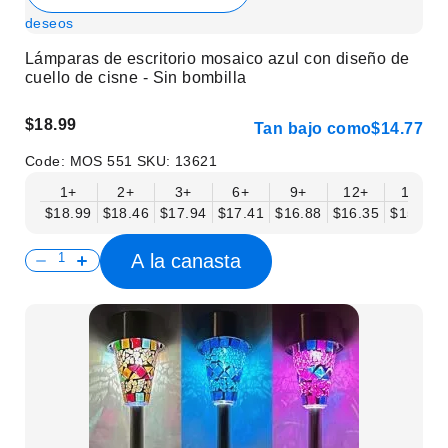
deseos
Lámparas de escritorio mosaico azul con diseño de
cuello de cisne - Sin bombilla
$18.99
Tan bajo como
$14.77
Code:
MOS 551
SKU:
13621
1+
2+
3+
6+
9+
12+
15+
$18.99
$18.46
$17.94
$17.41
$16.88
$16.35
$15.83
A la canasta