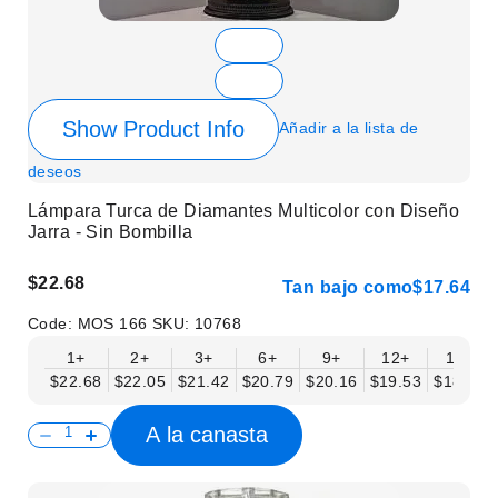
Show Product Info
Añadir a la lista de
deseos
Lámpara Turca de Diamantes Multicolor con Diseño
Jarra - Sin Bombilla
$22.68
Tan bajo como
$17.64
Code:
MOS 166
SKU:
10768
1+
2+
3+
6+
9+
12+
15+
$22.68
$22.05
$21.42
$20.79
$20.16
$19.53
$18.90
A la canasta