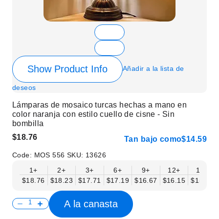
Show Product Info
Añadir a la lista de
deseos
Lámparas de mosaico turcas hechas a mano en
color naranja con estilo cuello de cisne - Sin
bombilla
$18.76
Tan bajo como
$14.59
Code:
MOS 556
SKU:
13626
1+
2+
3+
6+
9+
12+
15+
$18.76
$18.23
$17.71
$17.19
$16.67
$16.15
$15.63
A la canasta