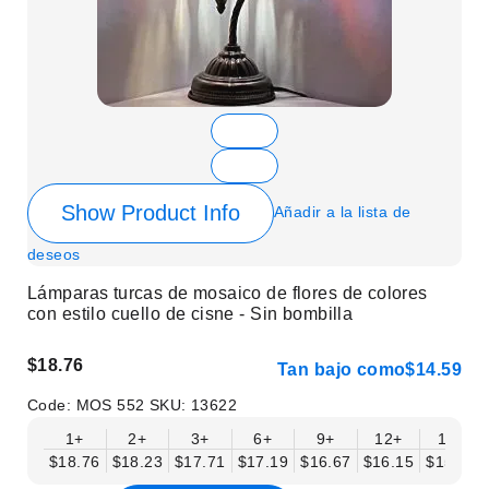
Show Product Info
Añadir a la lista de
deseos
Lámparas turcas de mosaico de flores de colores
con estilo cuello de cisne - Sin bombilla
$18.76
Tan bajo como
$14.59
Code:
MOS 552
SKU:
13622
1+
2+
3+
6+
9+
12+
15+
$18.76
$18.23
$17.71
$17.19
$16.67
$16.15
$15.63