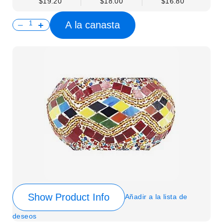
$19.20
$18.00
$16.80
A la canasta
Show Product Info
Añadir a la lista de
deseos