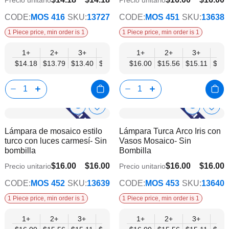
$11.03
$12.45
CODE:
MOS 416
SKU:
13727
CODE:
MOS 451
SKU:
13638
1 Piece price, min order is 1
1 Piece price, min order is 1
1+
2+
3+
6+
9+
1+
12+
2+
15+
3+
18+
6+
$14.18
$13.79
$13.40
$13.00
$12.61
$16.00
$12.21
$15.56
$11.82
$15.11
$11.
$14.
Show
Show
Añadir
Añadi
a
a
Product
Product
Lámpara de mosaico estilo
Lámpara Turca Arco Iris con
la
la
Info
Info
turco con luces carmesí- Sin
Vasos Mosaico- Sin
lista
lista
bombilla
Bombilla
de
de
deseos
dese
$16.00
$16.00
$16.00
$16.00
Precio unitario
Precio unitario
$12.45
$12.45
CODE:
MOS 452
SKU:
13639
CODE:
MOS 453
SKU:
13640
1 Piece price, min order is 1
1 Piece price, min order is 1
1+
2+
3+
6+
9+
1+
12+
2+
15+
3+
18+
6+