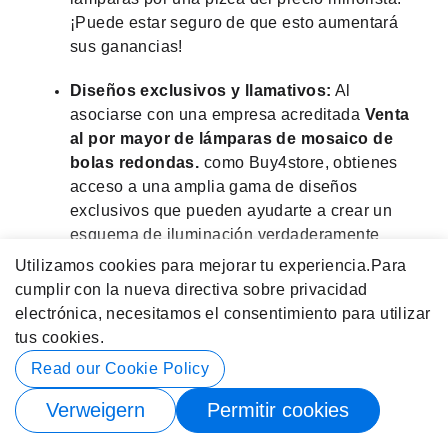
¡Puede estar seguro de que esto aumentará
sus ganancias!
Diseños exclusivos y llamativos:
Al
asociarse con una empresa acreditada
Venta
al por mayor de lámparas de mosaico de
bolas redondas.
como Buy4store, obtienes
acceso a una amplia gama de diseños
exclusivos que pueden ayudarte a crear un
esquema de iluminación verdaderamente
único y cohesivo para tus clientes. No importa
Utilizamos cookies para mejorar tu experiencia.
Para
cuán diferentes sean sus necesidades,
cumplir con la nueva directiva sobre privacidad
¡puede estar seguro de que siempre disfrutará
electrónica, necesitamos el consentimiento para utilizar
de la rica selección de Buy4store!
tus cookies.
Read our Cookie Policy
Siempre disfrutarás de la máxima calidad:
Buy4store siempre le proporcionará los
Verweigern
Permitir cookies
mejores productos, elaborados con el máximo
cuidado. Si bien compras lámparas de