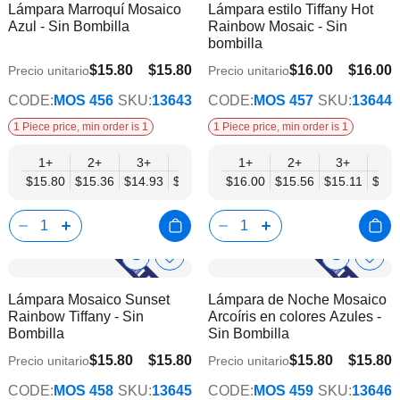
Lámpara Marroquí Mosaico
Lámpara estilo Tiffany Hot
la
la
Info
Info
Azul - Sin Bombilla
Rainbow Mosaic - Sin
lista
lista
bombilla
de
de
deseos
dese
$15.80
$15.80
$16.00
$16.00
Precio unitario
Precio unitario
$12.29
$12.45
CODE:
MOS 456
SKU:
13643
CODE:
MOS 457
SKU:
13644
1 Piece price, min order is 1
1 Piece price, min order is 1
1+
2+
3+
6+
9+
1+
12+
2+
15+
3+
18+
6+
$15.80
$15.36
$14.93
$14.49
$14.05
$16.00
$13.61
$15.56
$13.17
$15.11
$12.
$14.
Show
Show
Añadir
Añadi
a
a
Product
Product
Lámpara Mosaico Sunset
Lámpara de Noche Mosaico
la
la
Info
Info
Rainbow Tiffany - Sin
Arcoíris en colores Azules -
lista
lista
Bombilla
Sin Bombilla
de
de
deseos
dese
$15.80
$15.80
$15.80
$15.80
Precio unitario
Precio unitario
$12.29
$12.29
CODE:
MOS 458
SKU:
13645
CODE:
MOS 459
SKU:
13646