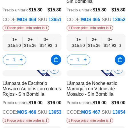
Sin Bombilla
de
de
deseos
dese
$15.80
$15.80
$15.80
$15.80
Precio unitario
Precio unitario
$12.29
$12.29
CODE:
MOS 464
SKU:
13651
CODE:
MOS 465
SKU:
13652
1 Piece price, min order is 1
1 Piece price, min order is 1
1+
2+
3+
6+
9+
1+
12+
2+
15+
3+
18+
6+
$15.80
$15.36
$14.93
$14.49
$14.05
$15.80
$13.61
$15.36
$13.17
$14.93
$12.
$14.
Show
Show
Añadir
Añadi
a
a
Product
Product
Lámpara de Escritorio
Lámpara de Noche estilo
la
la
Info
Info
Mosaico Arcoíris con colores
Marroquí con Vidrios de
lista
lista
Rojos - Sin Bombilla
Mosaico - Sin Bombilla
de
de
deseos
dese
$16.00
$16.00
$16.00
$16.00
Precio unitario
Precio unitario
$12.45
$12.45
CODE:
MOS 466
SKU:
13653
CODE:
MOS 467
SKU:
13654
1 Piece price, min order is 1
1 Piece price, min order is 1