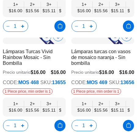
1+
2+
3+
6+
9+
1+
12+
2+
15+
3+
18+
6+
$16.00
$15.56
$15.11
$14.67
$14.22
$16.00
$13.78
$15.56
$13.34
$15.11
$12.
$14.
Show
Show
Añadir
Añadi
a
a
Product
Product
Lámparas Turcas Vivid
Lámparas turcas con vasos
la
la
Info
Info
Rainbow Mosaic - Sin
de mosaico naranja - Sin
lista
lista
Bombilla
bombilla
de
de
deseos
dese
$16.00
$16.00
$16.00
$16.00
Precio unitario
Precio unitario
$12.45
$12.45
CODE:
MOS 468
SKU:
13655
CODE:
MOS 469
SKU:
13656
1 Piece price, min order is 1
1 Piece price, min order is 1
1+
2+
3+
6+
9+
1+
12+
2+
15+
3+
18+
6+
$16.00
$15.56
$15.11
$14.67
$14.22
$16.00
$13.78
$15.56
$13.34
$15.11
$12.
$14.