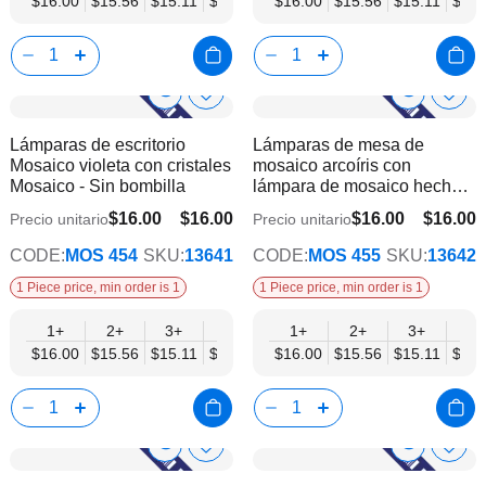
$16.00
$15.56
$15.11
$14.67
$14.22
$16.00
$13.78
$15.56
$13.34
$15.11
$12.
$14.
Show
Show
Añadir
Añadi
a
a
Product
Product
Lámparas de escritorio
Lámparas de mesa de
la
la
Info
Info
Mosaico violeta con cristales
mosaico arcoíris con
lista
lista
Mosaico - Sin bombilla
lámpara de mosaico hecha a
de
de
mano - Sin bombilla
deseos
dese
$16.00
$16.00
$16.00
$16.00
Precio unitario
Precio unitario
$12.45
$12.45
CODE:
MOS 454
SKU:
13641
CODE:
MOS 455
SKU:
13642
1 Piece price, min order is 1
1 Piece price, min order is 1
1+
2+
3+
6+
9+
1+
12+
2+
15+
3+
18+
6+
$16.00
$15.56
$15.11
$14.67
$14.22
$16.00
$13.78
$15.56
$13.34
$15.11
$12.
$14.
Show
Show
Añadir
Añadi
a
a
Product
Product