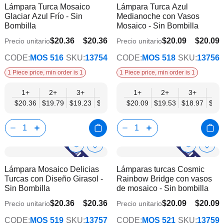
Lámpara Turca Mosaico
Lámpara Turca Azul
la
la
Info
Info
Glaciar Azul Frío - Sin
Medianoche con Vasos
lista
lista
Bombilla
Mosaico - Sin Bombilla
de
de
deseos
dese
$20.36
$20.36
$20.09
$20.09
Precio unitario
Precio unitario
$15.83
$15.62
CODE:
MOS 516
SKU:
13754
CODE:
MOS 518
SKU:
13756
1 Piece price, min order is 1
1 Piece price, min order is 1
1+
2+
3+
6+
9+
1+
12+
2+
15+
3+
18+
6+
$20.36
$19.79
$19.23
$18.66
$18.10
$20.09
$17.53
$19.53
$16.96
$18.97
$16.
$18.
Show
Show
Añadir
Añadi
a
a
Product
Product
Lámpara Mosaico Delicias
Lámparas turcas Cosmic
la
la
Info
Info
Turcas con Diseño Girasol -
Rainbow Bridge con vasos
lista
lista
Sin Bombilla
de mosaico - Sin bombilla
de
de
deseos
dese
$20.36
$20.36
$20.09
$20.09
Precio unitario
Precio unitario
$15.83
$15.62
CODE:
MOS 519
SKU:
13757
CODE:
MOS 521
SKU:
13759