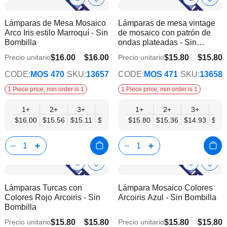
Show
Show
Añadir
Añadi
a
a
Product
Product
Lámparas de Mesa Mosaico
Lámparas de mesa vintage
la
la
Info
Info
Arco Iris estilo Marroquí - Sin
de mosaico con patrón de
lista
lista
Bombilla
ondas plateadas - Sin
de
de
bombilla
deseos
dese
$16.00
$16.00
$15.80
$15.80
Precio unitario
Precio unitario
$12.45
$12.29
CODE:
MOS 470
SKU:
13657
CODE:
MOS 471
SKU:
13658
1 Piece price, min order is 1
1 Piece price, min order is 1
1+
2+
3+
6+
9+
1+
12+
2+
15+
3+
18+
6+
$16.00
$15.56
$15.11
$14.67
$14.22
$15.80
$13.78
$15.36
$13.34
$14.93
$12.
$14.
Show
Show
Añadir
Añadi
a
a
Product
Product
Lámparas Turcas con
Lámpara Mosaico Colores
la
la
Info
Info
Colores Rojo Arcoiris - Sin
Arcoiris Azul - Sin Bombilla
lista
lista
Bombilla
de
de
deseos
dese
$15.80
$15.80
$15.80
$15.80
Precio unitario
Precio unitario
$12.29
$12.29