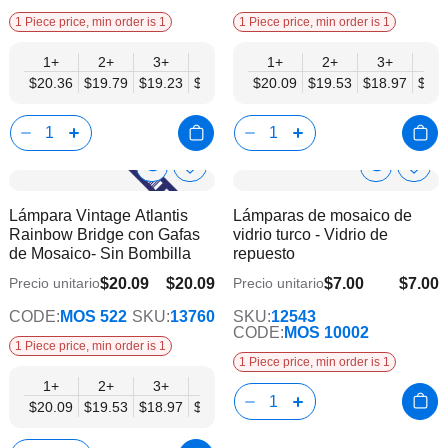
1 Piece price, min order is 1
1 Piece price, min order is 1
1+
2+
3+
6+
9+
1+
12+
2+
15+
3+
18+
6+
$20.36
$19.79
$19.23
$18.66
$18.10
$20.09
$17.53
$19.53
$16.96
$18.97
$16.
$18.
Show
Show
Añadir
Añadi
a
a
Product
Product
Lámpara Vintage Atlantis
Lámparas de mosaico de
la
la
Info
Info
Rainbow Bridge con Gafas
vidrio turco - Vidrio de
lista
lista
de Mosaico- Sin Bombilla
repuesto
de
de
deseos
dese
$20.09
$20.09
$7.00
$7.00
Precio unitario
Precio unitario
$15.62
CODE:
MOS 522
SKU:
13760
SKU:
12543
CODE:
MOS 10002
1 Piece price, min order is 1
1 Piece price, min order is 1
1+
2+
3+
6+
9+
12+
15+
18+
$20.09
$19.53
$18.97
$18.41
$17.86
$17.30
$16.74
$16.