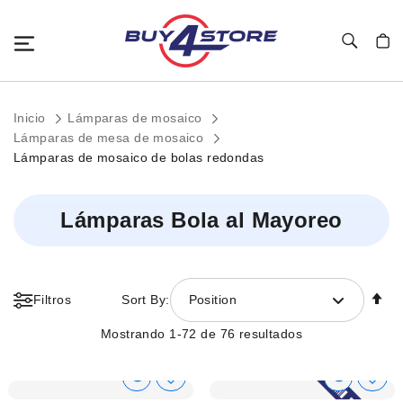
Toggle Nav
Mi c
Inicio
Lámparas de mosaico
Lámparas de mesa de mosaico
Lámparas de mosaico de bolas redondas
Lámparas Bola al Mayoreo
Fi
Filtros
Sort By:
Position
Di
D
Mostrando
1
-
72
de
76
resultados
Show
Show
Añadir
Añadi
a
a