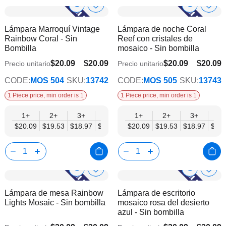
Show
Show
Añadir
Añadi
a
a
Product
Product
Lámpara Marroquí Vintage
Lámpara de noche Coral
la
la
Info
Info
Rainbow Coral - Sin
Reef con cristales de
lista
lista
Bombilla
mosaico - Sin bombilla
de
de
deseos
dese
$20.09
$20.09
$20.09
$20.09
Precio unitario
Precio unitario
$15.62
$15.62
CODE:
MOS 504
SKU:
13742
CODE:
MOS 505
SKU:
13743
1 Piece price, min order is 1
1 Piece price, min order is 1
1+
2+
3+
6+
9+
1+
12+
2+
15+
3+
18+
6+
$20.09
$19.53
$18.97
$18.41
$17.86
$20.09
$17.30
$19.53
$16.74
$18.97
$16.
$18.
Show
Show
Añadir
Añadi
a
a
Product
Product
Lámpara de mesa Rainbow
Lámpara de escritorio
la
la
Info
Info
Lights Mosaic - Sin bombilla
mosaico rosa del desierto
lista
lista
azul - Sin bombilla
de
de
deseos
dese