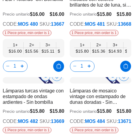
lista
lista
brillantes de luz de luna, sin
de
de
bombilla
deseos
dese
$16.00
$16.00
$15.80
$15.80
Precio unitario
Precio unitario
$12.45
$12.29
CODE:
MOS 480
SKU:
13667
CODE:
MOS 481
SKU:
13668
1 Piece price, min order is 1
1 Piece price, min order is 1
1+
2+
3+
6+
9+
1+
12+
2+
15+
3+
18+
6+
$16.00
$15.56
$15.11
$14.67
$14.22
$15.80
$13.78
$15.36
$13.34
$14.93
$12.
$14.
Show
Show
Añadir
Añadi
a
a
Product
Product
Lámparas turcas vintage con
Lámparas de mosaico
la
la
Info
Info
estampado de ondas
vintage con estampado de
lista
lista
ardientes - Sin bombilla
dunas doradas - Sin
de
de
bombilla
deseos
dese
$15.80
$15.80
$15.80
$15.80
Precio unitario
Precio unitario
$12.29
$12.29
CODE:
MOS 482
SKU:
13669
CODE:
MOS 484
SKU:
13671
1 Piece price, min order is 1
1 Piece price, min order is 1