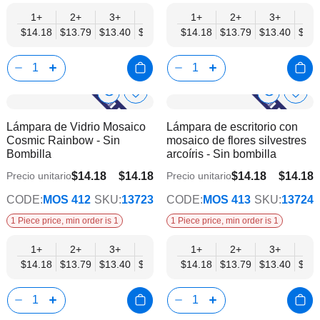
1+
2+
3+
6+
9+
1+
12+
2+
15+
3+
18+
6+
$14.18
$13.79
$13.40
$13.00
$12.61
$14.18
$12.21
$13.79
$11.82
$13.40
$11.
$13.
Show
Show
Añadir
Añadi
a
a
Product
Product
Lámpara de Vidrio Mosaico
Lámpara de escritorio con
la
la
Info
Info
Cosmic Rainbow - Sin
mosaico de flores silvestres
lista
lista
Bombilla
arcoíris - Sin bombilla
de
de
deseos
dese
$14.18
$14.18
$14.18
$14.18
Precio unitario
Precio unitario
$11.03
$11.03
CODE:
MOS 412
SKU:
13723
CODE:
MOS 413
SKU:
13724
1 Piece price, min order is 1
1 Piece price, min order is 1
1+
2+
3+
6+
9+
1+
12+
2+
15+
3+
18+
6+
$14.18
$13.79
$13.40
$13.00
$12.61
$14.18
$12.21
$13.79
$11.82
$13.40
$11.
$13.