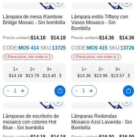
Show
Show
Añadir
Añadi
a
a
Product
Product
Lámpara de mesa Rainbow
Lámpara estilo Tiffany con
la
la
Info
Info
Bridge Mosaic - Sin bombilla
Vasos Mosaico - Sin
lista
lista
Bombilla
de
de
deseos
dese
$14.18
$14.18
$14.36
$14.36
Precio unitario
Precio unitario
$11.03
$11.17
CODE:
MOS 414
SKU:
13725
CODE:
MOS 415
SKU:
13726
1 Piece price, min order is 1
1 Piece price, min order is 1
1+
2+
3+
6+
9+
1+
12+
2+
15+
3+
18+
6+
$14.18
$13.79
$13.40
$13.00
$12.61
$14.36
$12.21
$13.96
$11.82
$13.57
$11.
$13.
Show
Show
Añadir
Añadi
a
a
Product
Product
Lámparas de escritorio de
Lámparas Redondas
la
la
Info
Info
mosaico con colores Hot
Mosaico Azul Lavanda - Sin
lista
lista
Blue - Sin bombilla
Bombilla
de
de
deseos
dese
$14.18
$14.18
$16.00
$16.00
Precio unitario
Precio unitario