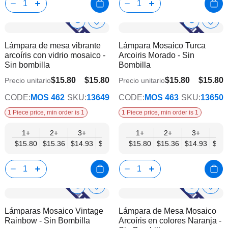
Show
Show
Añadir
Añadi
a
a
Product
Product
Lámpara de mesa vibrante
Lámpara Mosaico Turca
la
la
Info
Info
arcoíris con vidrio mosaico -
Arcoiris Morado - Sin
lista
lista
Sin bombilla
Bombilla
de
de
deseos
dese
$15.80
$15.80
$15.80
$15.80
Precio unitario
Precio unitario
$12.29
$12.29
CODE:
MOS 462
SKU:
13649
CODE:
MOS 463
SKU:
13650
1 Piece price, min order is 1
1 Piece price, min order is 1
1+
2+
3+
6+
9+
1+
12+
2+
15+
3+
18+
6+
$15.80
$15.36
$14.93
$14.49
$14.05
$15.80
$13.61
$15.36
$13.17
$14.93
$12.
$14.
Show
Show
Añadir
Añadi
a
a
Product
Product
Lámparas Mosaico Vintage
Lámpara de Mesa Mosaico
la
la
Info
Info
Rainbow - Sin Bombilla
Arcoíris en colores Naranja -
lista
lista