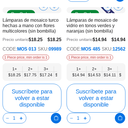
Show
Show
Añadir
Añadi
Pre Order
Pre Order
a
a
Product
Product
Lámparas de mosaico turco
Lámparas de mosaico de
la
la
Info
Info
hechas a mano con flores
vidrio en tonos verdes y
lista
lista
multicolores (sin bombilla)
naranjas (sin bombilla)
de
de
deseos
dese
$18.25
$18.25
$14.94
$14.94
Precio unitario
Precio unitario
$14.20
$11.62
CODE:
MOS 013
SKU:
09989
CODE:
MOS 485
SKU:
12562
1 Piece price, min order is 1
1 Piece price, min order is 1
1+
2+
3+
6+
9+
1+
12+
2+
15+
3+
18+
6+
$18.25
$17.75
$17.24
$16.73
$16.22
$14.94
$15.72
$14.53
$15.21
$14.11
$14.
$13.
Suscríbete para
Suscríbete para
volver a estar
volver a estar
disponible
disponible