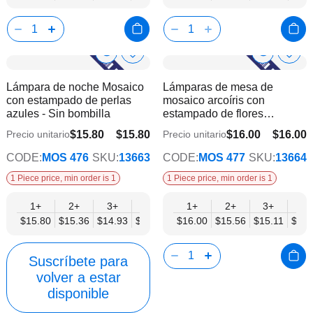
Show
Show
Añadir
Añadi
a
a
Product
Product
Lámpara de noche Mosaico
Lámparas de mesa de
la
la
Info
Info
con estampado de perlas
mosaico arcoíris con
lista
lista
azules - Sin bombilla
estampado de flores
de
de
multicolor - Sin bombilla
deseos
dese
$15.80
$15.80
$16.00
$16.00
Precio unitario
Precio unitario
$12.29
$12.45
CODE:
MOS 476
SKU:
13663
CODE:
MOS 477
SKU:
13664
1 Piece price, min order is 1
1 Piece price, min order is 1
1+
2+
3+
6+
9+
1+
12+
2+
15+
3+
18+
6+
$15.80
$15.36
$14.93
$14.49
$14.05
$16.00
$13.61
$15.56
$13.17
$15.11
$12.
$14.
Suscríbete para
volver a estar
disponible