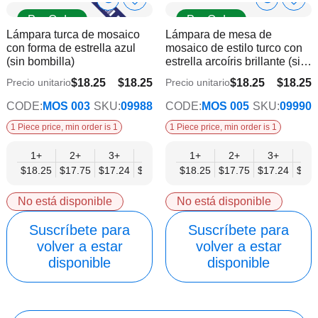
Show
Show
Añadir
Añadi
Pre Order
Pre Order
a
a
Product
Product
Lámpara turca de mosaico
Lámpara de mesa de
la
la
Info
Info
con forma de estrella azul
mosaico de estilo turco con
lista
lista
(sin bombilla)
estrella arcoíris brillante (sin
de
de
bombillas)
deseos
dese
$18.25
$18.25
$18.25
$18.25
Precio unitario
Precio unitario
$14.20
$14.20
CODE:
MOS 003
SKU:
09988
CODE:
MOS 005
SKU:
09990
1 Piece price, min order is 1
1 Piece price, min order is 1
1+
2+
3+
6+
9+
1+
12+
2+
15+
3+
18+
6+
$18.25
$17.75
$17.24
$16.73
$16.22
$18.25
$15.72
$17.75
$15.21
$17.24
$14.
$16.
No está disponible
No está disponible
Suscríbete para
Suscríbete para
volver a estar
volver a estar
disponible
disponible