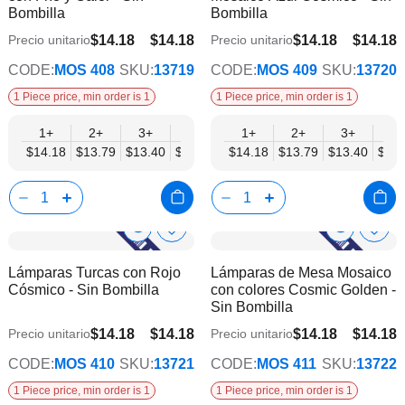
Bombilla
Bombilla
de
de
deseos
dese
$14.18
$14.18
$14.18
$14.18
Precio unitario
Precio unitario
$11.03
$11.03
CODE:
MOS 408
SKU:
13719
CODE:
MOS 409
SKU:
13720
1 Piece price, min order is 1
1 Piece price, min order is 1
1+
2+
3+
6+
9+
1+
12+
2+
15+
3+
18+
6+
$14.18
$13.79
$13.40
$13.00
$12.61
$14.18
$12.21
$13.79
$11.82
$13.40
$11.
$13.
Show
Show
Añadir
Añadi
a
a
Product
Product
Lámparas Turcas con Rojo
Lámparas de Mesa Mosaico
la
la
Info
Info
Cósmico - Sin Bombilla
con colores Cosmic Golden -
lista
lista
Sin Bombilla
de
de
deseos
dese
$14.18
$14.18
$14.18
$14.18
Precio unitario
Precio unitario
$11.03
$11.03
CODE:
MOS 410
SKU:
13721
CODE:
MOS 411
SKU:
13722
1 Piece price, min order is 1
1 Piece price, min order is 1