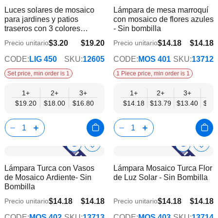
Product
Product
Luces solares de mosaico
Lámpara de mesa marroquí
la
la
Info
Info
para jardines y patios
con mosaico de flores azules
lista
lista
traseros con 3 colores
- Sin bombilla
de
de
combinados | 6 piezas
deseos
dese
$3.20
$19.20
$14.18
$14.18
Precio unitario
Precio unitario
$16.80
$11.03
CODE:
LIG 450
SKU:
12605
CODE:
MOS 401
SKU:
13712
Set price, min order is 1
1 Piece price, min order is 1
1+
2+
3+
1+
2+
3+
6+
$19.20
$18.00
$16.80
$14.18
$13.79
$13.40
$13.
Show
Show
Añadir
Añadi
a
a
Product
Product
Lámpara Turca con Vasos
Lámpara Mosaico Turca Flor
la
la
Info
Info
de Mosaico Ardiente- Sin
de Luz Solar - Sin Bombilla
lista
lista
Bombilla
de
de
deseos
dese
$14.18
$14.18
$14.18
$14.18
Precio unitario
Precio unitario
$11.03
$11.03
CODE:
MOS 402
SKU:
13713
CODE:
MOS 403
SKU:
13714