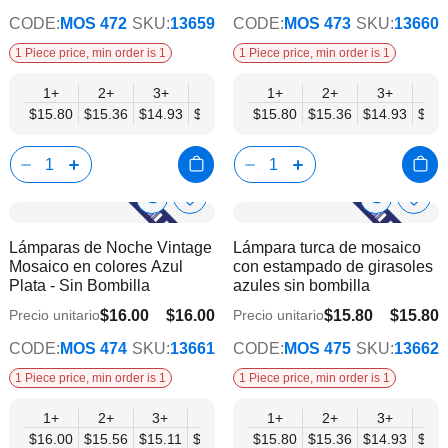
CODE:
MOS 472
SKU:
13659
CODE:
MOS 473
SKU:
13660
1 Piece price, min order is 1
1 Piece price, min order is 1
1+
2+
3+
6+
9+
1+
12+
2+
15+
3+
18+
6+
$15.80
$15.36
$14.93
$14.49
$14.05
$15.80
$13.61
$15.36
$13.17
$14.93
$12.
$14.
Show
Show
Añadir
Añadi
a
a
Product
Product
Lámparas de Noche Vintage
Lámpara turca de mosaico
la
la
Info
Info
Mosaico en colores Azul
con estampado de girasoles
lista
lista
Plata - Sin Bombilla
azules sin bombilla
de
de
deseos
dese
$16.00
$16.00
$15.80
$15.80
Precio unitario
Precio unitario
$12.45
$12.29
CODE:
MOS 474
SKU:
13661
CODE:
MOS 475
SKU:
13662
1 Piece price, min order is 1
1 Piece price, min order is 1
1+
2+
3+
6+
9+
1+
12+
2+
15+
3+
18+
6+
$16.00
$15.56
$15.11
$14.67
$14.22
$15.80
$13.78
$15.36
$13.34
$14.93
$12.
$14.