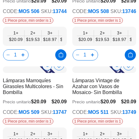
$20.09
$20.09
$20.09
$20.09
Precio unitario
Precio unitario
$15.62
$15.62
CODE:
MOS 506
SKU:
13744
CODE:
MOS 508
SKU:
13746
1 Piece price, min order is 1
1 Piece price, min order is 1
1+
2+
3+
6+
9+
1+
12+
2+
15+
3+
18+
6+
$20.09
$19.53
$18.97
$18.41
$17.86
$20.09
$17.30
$19.53
$16.74
$18.97
$16.
$18.
Show
Show
Añadir
Añadi
a
a
Product
Product
Lámparas Marroquíes
Lámparas Vintage de
la
la
Info
Info
Girasoles Multicolores - Sin
Azahar con Vasos de
lista
lista
Bombilla
Mosaico- Sin Bombilla
de
de
deseos
dese
$20.09
$20.09
$20.09
$20.09
Precio unitario
Precio unitario
$15.62
$15.62
CODE:
MOS 509
SKU:
13747
CODE:
MOS 511
SKU:
13749
1 Piece price, min order is 1
1 Piece price, min order is 1
1+
2+
3+
6+
9+
1+
12+
2+
15+
3+
18+
6+