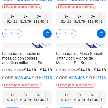
1 Piece price, min order is 1
1 Piece price, min order is 1
1+
2+
3+
6+
9+
1+
12+
2+
15+
3+
18+
6+
$14.18
$13.79
$13.40
$13.00
$12.61
$14.18
$12.21
$13.79
$11.82
$13.40
$11.
$13.
Show
Show
Añadir
Añadi
a
a
Product
Product
Lámparas de noche de
Lámparas de Mesa Sunset
la
la
Info
Info
mosaico con colores
Tiffany con Vidrios de
lista
lista
amarillos brillantes - Sin
Mosaico - Sin Bombilla
de
de
bombilla
deseos
dese
$14.18
$14.18
$14.18
$14.18
Precio unitario
Precio unitario
$11.03
$11.03
CODE:
MOS 404
SKU:
13715
CODE:
MOS 405
SKU:
13716
1 Piece price, min order is 1
1 Piece price, min order is 1
1+
2+
3+
6+
9+
1+
12+
2+
15+
3+
18+
6+
$14.18
$13.79
$13.40
$13.00
$12.61
$14.18
$12.21
$13.79
$11.82
$13.40
$11.
$13.