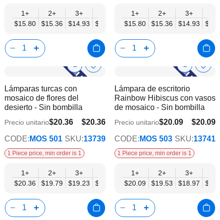
1+
2+
3+
6+
9+
1+
12+
2+
15+
3+
18+
6+
$15.80
$15.36
$14.93
$14.49
$14.05
$15.80
$13.61
$15.36
$13.17
$14.93
$12.
$14.
Show
Show
Añadir
Añadi
a
a
Product
Product
Lámparas turcas con
Lámpara de escritorio
la
la
Info
Info
mosaico de flores del
Rainbow Hibiscus con vasos
lista
lista
desierto - Sin bombilla
de mosaico - Sin bombilla
de
de
deseos
dese
$20.36
$20.36
$20.09
$20.09
Precio unitario
Precio unitario
$15.83
$15.62
CODE:
MOS 501
SKU:
13739
CODE:
MOS 503
SKU:
13741
1 Piece price, min order is 1
1 Piece price, min order is 1
1+
2+
3+
6+
9+
1+
12+
2+
15+
3+
18+
6+
$20.36
$19.79
$19.23
$18.66
$18.10
$20.09
$17.53
$19.53
$16.96
$18.97
$16.
$18.