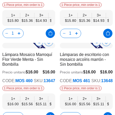
1 Piece price, min order is 1
1 Piece price, min order is 1
1+
2+
3+
6+
9+
1+
12+
2+
15+
3+
18+
6+
$15.80
$15.36
$14.93
$14.49
$14.05
$15.80
$13.61
$15.36
$13.17
$14.93
$12.
$14.
Show
Show
Añadir
Añadi
a
a
Product
Product
Lámpara Mosaico Marroquí
Lámparas de escritorio con
la
la
Info
Info
Flor Verde Menta - Sin
mosaico arcoíris marrón -
lista
lista
Bombilla
Sin bombilla
de
de
deseos
dese
$16.00
$16.00
$16.00
$16.00
Precio unitario
Precio unitario
$12.45
$12.45
CODE:
MOS 460
SKU:
13647
CODE:
MOS 461
SKU:
13648
1 Piece price, min order is 1
1 Piece price, min order is 1
1+
2+
3+
6+
9+
1+
12+
2+
15+
3+
18+
6+
$16.00
$15.56
$15.11
$14.67
$14.22
$16.00
$13.78
$15.56
$13.34
$15.11
$12.
$14.