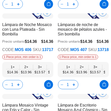
Show
Show
Añadir
Añadi
Corchet Flower & Bouquet Displays
Cro
a
a
Product
Product
Lámpara de Noche Mosaico
Lámparas de noche de
la
la
Info
Info
con Luna Plateada - Sin
mosaico de pétalos azules -
lista
lista
Bombilla
Sin bombilla
de
de
deseos
dese
$14.36
$14.36
$14.36
$14.36
Precio unitario
Precio unitario
$11.17
$11.17
CODE:
MOS 406
SKU:
13717
CODE:
MOS 407
SKU:
13718
1 Piece price, min order is 1
1 Piece price, min order is 1
1+
2+
3+
6+
9+
1+
12+
2+
15+
3+
18+
6+
$14.36
$13.96
$13.57
$13.17
$12.77
$14.36
$12.37
$13.96
$11.97
$13.57
$11.
$13.
Show
Show
Añadir
Añadi
a
a
Product
Product
Lámpara Mosaico Vintage
Lámpara de Escritorio
la
la
Info
Info
con Frío y Calor - Sin
Mosaico Azul Cósmico - Sin
lista
lista