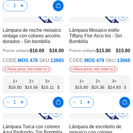
Show
Show
Añadir
Añadi
a
a
Product
Product
Lámpara de noche mosaico
Lámpara Mosaico estilo
la
la
Info
Info
vintage con colores arcoíris
Tiffany Flor Arco Iris - Sin
lista
lista
dorados - Sin bombilla
Bombilla
de
de
deseos
dese
$16.00
$16.00
$15.80
$15.80
Precio unitario
Precio unitario
$12.45
$12.29
CODE:
MOS 478
SKU:
13665
CODE:
MOS 479
SKU:
13666
1 Piece price, min order is 1
1 Piece price, min order is 1
1+
2+
3+
6+
9+
1+
12+
2+
15+
3+
18+
6+
$16.00
$15.56
$15.11
$14.67
$14.22
$15.80
$13.78
$15.36
$13.34
$14.93
$12.
$14.
Show
Show
Añadir
Añadi
a
a
Product
Product
Lámpara Turca con colores
Lámpara de escritorio de
la
la
Info
Info
Azul Profundo- Sin Bombilla
mosaico con colores