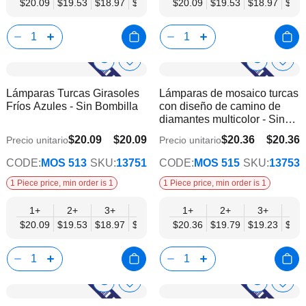
$20.09
$19.53
$18.97
$18.41
$17.86
$20.09
$17.30
$19.53
$16.74
$18.97
$16.
$18.
Show
Show
Añadir
Añadi
a
a
Product
Product
Lámparas Turcas Girasoles
Lámparas de mosaico turcas
la
la
Info
Info
Fríos Azules - Sin Bombilla
con diseño de camino de
lista
lista
diamantes multicolor - Sin
de
de
bombilla
deseos
dese
$20.09
$20.09
$20.36
$20.36
Precio unitario
Precio unitario
$15.62
$15.83
CODE:
MOS 513
SKU:
13751
CODE:
MOS 515
SKU:
13753
1 Piece price, min order is 1
1 Piece price, min order is 1
1+
2+
3+
6+
9+
1+
12+
2+
15+
3+
18+
6+
$20.09
$19.53
$18.97
$18.41
$17.86
$20.36
$17.30
$19.79
$16.74
$19.23
$16.
$18.
Show
Show
Añadir
Añadi
a
a
Product
Product