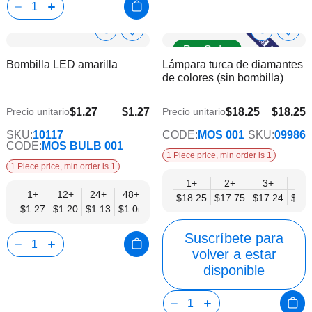
Show
Show
Añadir
Añadi
Pre Order
a
a
Product
Product
Bombilla LED amarilla
Lámpara turca de diamantes
la
la
Info
Info
de colores (sin bombilla)
lista
lista
de
de
deseos
dese
$1.27
$1.27
$18.25
$18.25
Precio unitario
Precio unitario
$1.05
$14.20
SKU:
10117
CODE:
MOS 001
SKU:
09986
CODE:
MOS BULB 001
1 Piece price, min order is 1
1 Piece price, min order is 1
1+
2+
3+
6+
1+
12+
24+
48+
$18.25
$17.75
$17.24
$16.
$1.27
$1.20
$1.13
$1.05
Suscríbete para
volver a estar
disponible