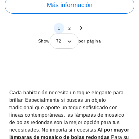
Más información
Página
Página
Siguiente
Página
Página
1
2
Show
72
por página
Cada habitación necesita un toque elegante para
brillar. Especialmente si buscas un objeto
tradicional que aporte un toque sofisticado con
líneas contemporáneas, las lámparas de mosaico
de bolas redondas son la mejor opción para tus
necesidades. No importa si necesitas
Al por mayor
lámparas de mosaico de bolas redondas
Para su