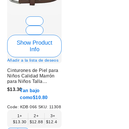
Show Product
Info
Añadir a la lista de deseos
Cinturones de Piel para
Niños Calidad Marrón
para Niños Talla
Pequeña
$13.30
Tan bajo
como
$10.80
Code:
KDB 066
SKU:
11308
1+
2+
3+
4+
6+
9+
12+
$13.30
$12.88
$12.46
$12.05
$11.63
$11.22
$10.80