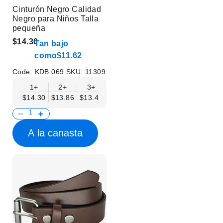
Cinturón Negro Calidad
Negro para Niños Talla
pequeña
$14.30
Tan bajo
como
$11.62
Code:
KDB 069
SKU:
11309
1+
2+
3+
4+
6+
9+
12+
$14.30
$13.86
$13.41
$12.96
$12.52
$12.07
$11.62
A la canasta