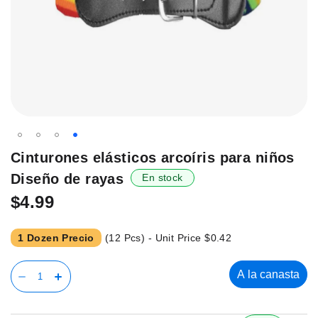
Saltar
Cinturones elásticos arcoíris para niños
al
Diseño de rayas
En stock
principio
de
$4.99
la
galería
1 Dozen Precio
(12 Pcs) - Unit Price
$0.42
de
imágenes.
A la canasta