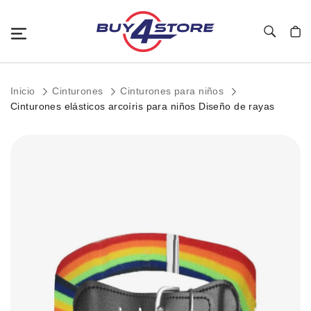
Toggle Nav
Mi c
Inicio
Cinturones
Cinturones para niños
Cinturones elásticos arcoíris para niños Diseño de rayas
Saltar
al
final
de
la
galería
de
imágenes.