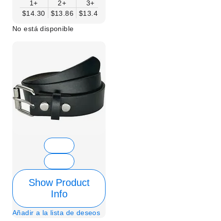
1+
2+
3+
4+
6+
9+
12+
$14.30
$13.86
$13.41
$12.96
$12.52
$12.07
$11.62
No está disponible
Show Product
Info
Añadir a la lista de deseos