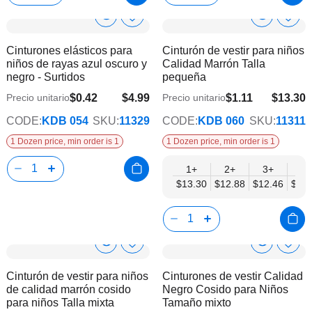
Show
Show
Añadir
Añadi
a
a
Product
Product
Cinturones elásticos para
Cinturón de vestir para niños
la
la
Info
Info
niños de rayas azul oscuro y
Calidad Marrón Talla
lista
lista
negro - Surtidos
pequeña
de
de
deseos
dese
$0.42
$4.99
$1.11
$13.30
Precio unitario
Precio unitario
$10.80
CODE:
KDB 054
SKU:
11329
CODE:
KDB 060
SKU:
11311
1 Dozen price, min order is 1
1 Dozen price, min order is 1
1+
2+
3+
4+
$13.30
$12.88
$12.46
$12.
Show
Show
Añadir
Añadi
a
a
Product
Product
Cinturón de vestir para niños
Cinturones de vestir Calidad
la
la
Info
Info
de calidad marrón cosido
Negro Cosido para Niños
lista
lista
para niños Talla mixta
Tamaño mixto
de
de