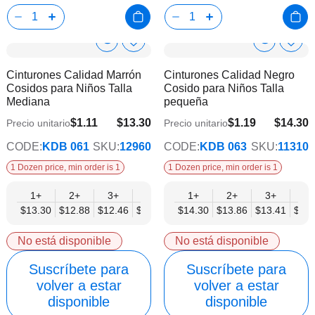
Show
Show
Añadir
Añadi
a
a
Product
Product
Cinturones Calidad Marrón
Cinturones Calidad Negro
la
la
Info
Info
Cosidos para Niños Talla
Cosido para Niños Talla
lista
lista
Mediana
pequeña
de
de
deseos
dese
$1.11
$13.30
$1.19
$14.30
Precio unitario
Precio unitario
$10.80
$11.62
CODE:
KDB 061
SKU:
12960
CODE:
KDB 063
SKU:
11310
1 Dozen price, min order is 1
1 Dozen price, min order is 1
1+
2+
3+
4+
6+
1+
9+
2+
12+
3+
4+
$13.30
$12.88
$12.46
$12.05
$11.63
$14.30
$11.22
$13.86
$10.80
$13.41
$12.
No está disponible
No está disponible
Suscríbete para
Suscríbete para
volver a estar
volver a estar
disponible
disponible