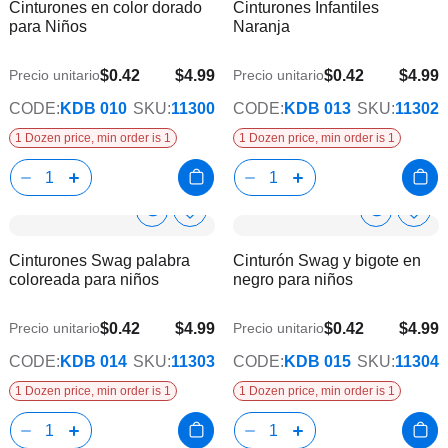
Cinturones en color dorado
Cinturones Infantiles
la
la
Info
Info
para Niños
Naranja
lista
lista
de
de
deseos
dese
$0.42
$4.99
$0.42
$4.99
Precio unitario
Precio unitario
CODE:
KDB 010
SKU:
11300
CODE:
KDB 013
SKU:
11302
1 Dozen price, min order is 1
1 Dozen price, min order is 1
Show
Show
Añadir
Añadi
a
a
Product
Product
Cinturones Swag palabra
Cinturón Swag y bigote en
la
la
Info
Info
coloreada para niños
negro para niños
lista
lista
de
de
deseos
dese
$0.42
$4.99
$0.42
$4.99
Precio unitario
Precio unitario
CODE:
KDB 014
SKU:
11303
CODE:
KDB 015
SKU:
11304
1 Dozen price, min order is 1
1 Dozen price, min order is 1