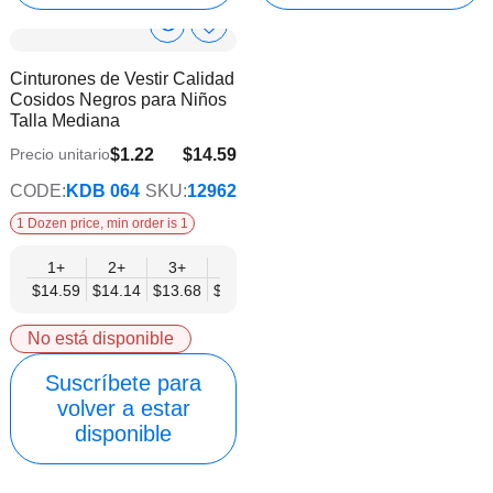
Show
Añadir
a
Product
Cinturones de Vestir Calidad
la
Info
Cosidos Negros para Niños
lista
Talla Mediana
de
deseos
$1.22
$14.59
Precio unitario
$11.86
CODE:
KDB 064
SKU:
12962
1 Dozen price, min order is 1
1+
2+
3+
4+
6+
9+
12+
$14.59
$14.14
$13.68
$13.22
$12.77
$12.31
$11.86
No está disponible
Suscríbete para
volver a estar
disponible