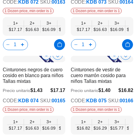
CODE:
KDB 072
SKU:
00163
CODE:
KDB 073
SKU:
00164
1 Dozen price, min order is 1
1 Dozen price, min order is 1
1+
2+
3+
4+
6+
1+
9+
2+
12+
3+
4+
$17.17
$16.63
$16.09
$15.56
$15.02
$17.17
$14.49
$16.63
$13.95
$16.09
$15.
Show
Show
Añadir
Añadi
a
a
Product
Product
Cinturones negros de cuero
Cinturones de vestir de
la
la
Info
Info
cosido en blanco para niños
cuero marrón cosido para
lista
lista
Tallas mixtas
niños Tallas mixtas
de
de
deseos
dese
$1.43
$17.17
$1.40
$16.82
Precio unitario
Precio unitario
$13.95
$13.66
CODE:
KDB 074
SKU:
00165
CODE:
KDB 075
SKU:
00166
1 Dozen price, min order is 1
1 Dozen price, min order is 1
1+
2+
3+
4+
6+
1+
9+
2+
12+
3+
4+
$17.17
$16.63
$16.09
$15.56
$15.02
$16.82
$14.49
$16.29
$13.95
$15.77
$15.