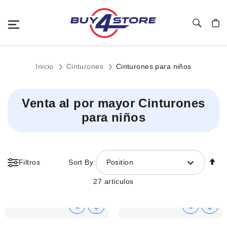
Toggle Nav
Mi c
Inicio
Cinturones
Cinturones para niños
Venta al por mayor Cinturones
para niños
Fi
Filtros
Sort By:
Position
Di
D
27
artículos
Show
Show
Añadir
Añadi
a
a
Product
Product