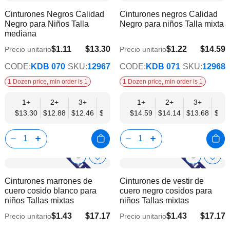
a
a
Product
Product
Cinturones Negros Calidad
Cinturones negros Calidad
la
la
Info
Info
Negro para Niños Talla
Negro para niños Talla mixta
lista
lista
mediana
de
de
deseos
dese
$1.11
$13.30
$1.22
$14.59
Precio unitario
Precio unitario
$10.80
$11.86
CODE:
KDB 070
SKU:
12967
CODE:
KDB 071
SKU:
12968
1 Dozen price, min order is 1
1 Dozen price, min order is 1
1+
2+
3+
4+
6+
1+
9+
2+
12+
3+
4+
$13.30
$12.88
$12.46
$12.05
$11.63
$14.59
$11.22
$14.14
$10.80
$13.68
$13.
Show
Show
Añadir
Añadi
a
a
Product
Product
Cinturones marrones de
Cinturones de vestir de
la
la
Info
Info
cuero cosido blanco para
cuero negro cosidos para
lista
lista
niños Tallas mixtas
niños Tallas mixtas
de
de
deseos
dese
$1.43
$17.17
$1.43
$17.17
Precio unitario
Precio unitario
$13.95
$13.95