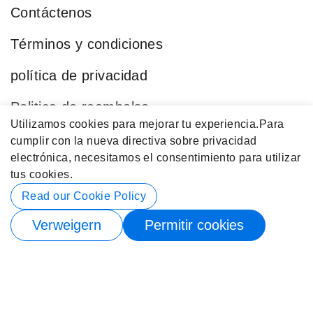
Contáctenos
Términos y condiciones
política de privacidad
Politica de reembolso
Utilizamos cookies para mejorar tu experiencia.
Para
Blog
cumplir con la nueva directiva sobre privacidad
electrónica, necesitamos el consentimiento para utilizar
Categorías Populares
tus cookies.
Datos de contacto
Read our Cookie Policy
Verweigern
Permitir cookies
© 2026 Buy4Store. Reservados Todos los Derechos.
Suscríbete para recibir notificación de stock nuevamente