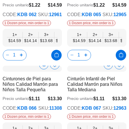
deseos
dese
$1.22
$14.59
$1.22
$14.59
Precio unitario
Precio unitario
$11.86
$11.86
CODE:
KDB 062
SKU:
12961
CODE:
KDB 065
SKU:
12965
1 Dozen price, min order is 1
1 Dozen price, min order is 1
1+
2+
3+
4+
6+
1+
9+
2+
12+
3+
4+
$14.59
$14.14
$13.68
$13.22
$12.77
$14.59
$12.31
$14.14
$11.86
$13.68
$13.
Show
Show
Añadir
Añadi
a
a
Product
Product
Cinturones de Piel para
Cinturón Infantil de Piel
la
la
Info
Info
Niños Calidad Marrón para
Calidad Marrón para Niños
lista
lista
Niños Talla Pequeña
Talla Mediana
de
de
deseos
dese
$1.11
$13.30
$1.11
$13.30
Precio unitario
Precio unitario
$10.80
$10.80
CODE:
KDB 066
SKU:
11308
CODE:
KDB 067
SKU:
12963
1 Dozen price, min order is 1
1 Dozen price, min order is 1
1+
2+
3+
4+
6+
1+
9+
2+
12+
3+
4+