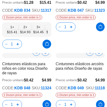
deseos
dese
$1.28
$15.41
$0.42
$4.99
Precio unitario
Precio unitario
$12.52
CODE:
KDB 034
SKU:
11317
CODE:
KDB 047
SKU:
11323
1 Dozen price, min order is 1
1 Dozen price, min order is 1
1+
2+
3+
4+
6+
9+
12+
$15.41
$14.93
$14.45
$13.96
$13.48
$13.00
$12.52
Corchet Flower & Bouquet Displays
C
Show
Show
Añadir
Añadi
a
a
Product
Product
Cinturones elásticos para
Cinturones elásticos arcoíris
la
la
Info
Info
niños en color rosa Diseño
para niños Diseño de rayas
lista
lista
de rayas
de
de
deseos
dese
$0.42
$4.99
$0.42
$4.99
Precio unitario
Precio unitario
CODE:
KDB 048
SKU:
11324
CODE:
KDB 049
SKU:
11118
1 Dozen price, min order is 1
1 Dozen price, min order is 1