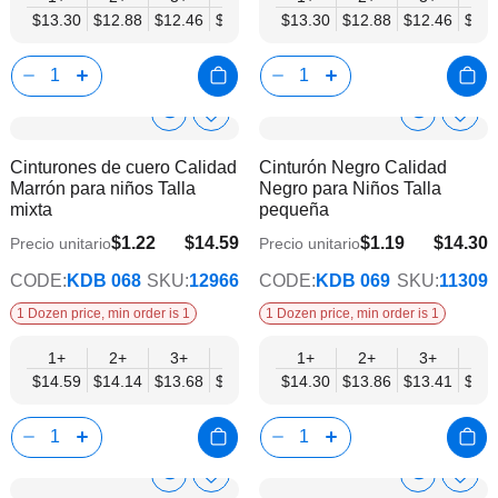
$13.30
$12.88
$12.46
$12.05
$11.63
$13.30
$11.22
$12.88
$10.80
$12.46
$12.
Show
Show
Añadir
Añadi
a
a
Product
Product
Cinturones de cuero Calidad
Cinturón Negro Calidad
la
la
Info
Info
Marrón para niños Talla
Negro para Niños Talla
lista
lista
mixta
pequeña
de
de
deseos
dese
$1.22
$14.59
$1.19
$14.30
Precio unitario
Precio unitario
$11.86
$11.62
CODE:
KDB 068
SKU:
12966
CODE:
KDB 069
SKU:
11309
1 Dozen price, min order is 1
1 Dozen price, min order is 1
1+
2+
3+
4+
6+
1+
9+
2+
12+
3+
4+
$14.59
$14.14
$13.68
$13.22
$12.77
$14.30
$12.31
$13.86
$11.86
$13.41
$12.
Show
Show
Añadir
Añadi