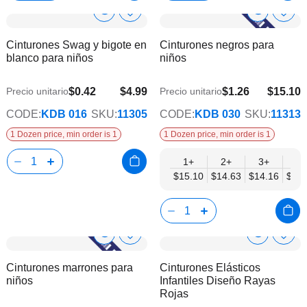
Show
Show
Añadir
Añadi
a
a
Product
Product
Cinturones Swag y bigote en
Cinturones negros para
la
la
Info
Info
blanco para niños
niños
lista
lista
de
de
deseos
dese
$0.42
$4.99
$1.26
$15.10
Precio unitario
Precio unitario
$12.27
CODE:
KDB 016
SKU:
11305
CODE:
KDB 030
SKU:
11313
1 Dozen price, min order is 1
1 Dozen price, min order is 1
1+
2+
3+
4+
$15.10
$14.63
$14.16
$13.
Show
Show
Añadir
Añadi
a
a
Product
Product
Cinturones marrones para
Cinturones Elásticos
la
la
Info
Info
niños
Infantiles Diseño Rayas
lista
lista
Rojas
de
de