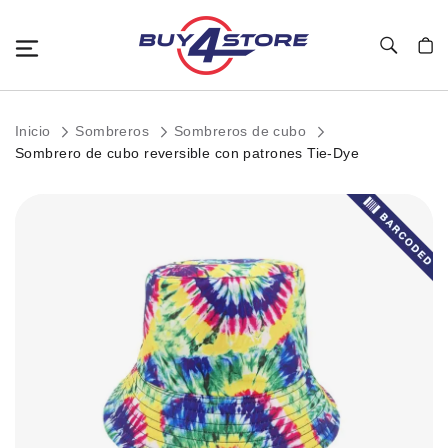
Toggle Nav
Mi c
Inicio
Sombreros
Sombreros de cubo
Sombrero de cubo reversible con patrones Tie-Dye
Saltar
al
final
de
la
galería
de
imágenes.