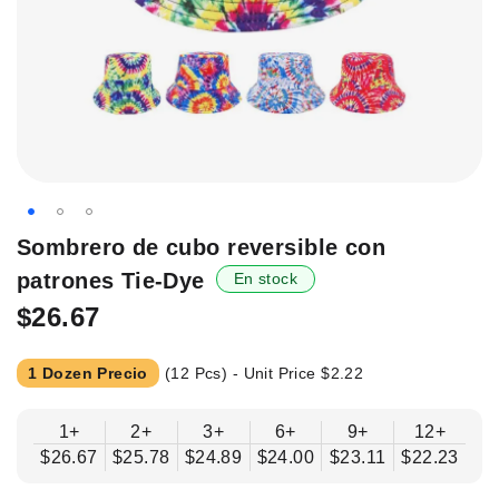
Saltar
Sombrero de cubo reversible con
al
patrones Tie-Dye
En stock
principio
de
$26.67
la
galería
1 Dozen Precio
(12 Pcs) - Unit Price
$2.22
de
imágenes.
1+
2+
3+
6+
9+
12+
$26.67
$25.78
$24.89
$24.00
$23.11
$22.23