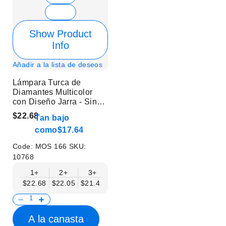
Show Product
Info
Añadir a la lista de deseos
Lámpara Turca de
Diamantes Multicolor
con Diseño Jarra - Sin
Bombilla
$22.68
Tan bajo
como
$17.64
Code:
MOS 166
SKU:
10768
1+
2+
3+
6+
9+
12+
15+
$22.68
$22.05
$21.42
$20.79
$20.16
$19.53
$18.90
A la canasta