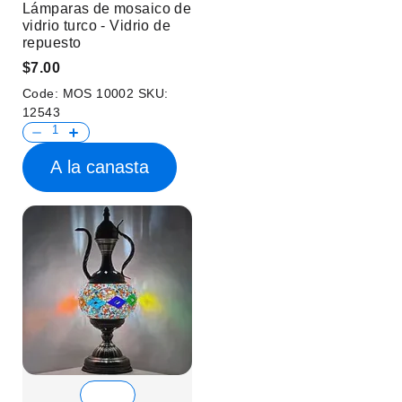
Lámparas de mosaico de
vidrio turco - Vidrio de
repuesto
$7.00
Code:
MOS 10002
SKU:
12543
A la canasta