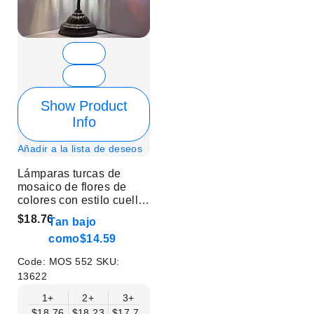
Show Product
Info
Añadir a la lista de deseos
Lámparas turcas de
mosaico de flores de
colores con estilo cuello
de cisne - Sin bombilla
$18.76
Tan bajo
como
$14.59
Code:
MOS 552
SKU:
13622
1+
2+
3+
6+
9+
12+
15+
$18.76
$18.23
$17.71
$17.19
$16.67
$16.15
$15.63