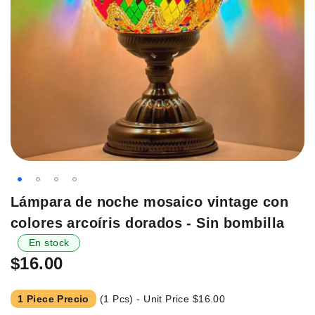
Saltar
Lámpara de noche mosaico vintage con
al
colores arcoíris dorados - Sin bombilla
principio
de
En stock
la
$16.00
galería
de
1 Piece Precio
(1 Pcs) - Unit Price
$16.00
imágenes.