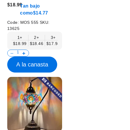
Vintage - Sin Bombilla
$18.99
Tan bajo
como
$14.77
Code:
MOS 555
SKU:
13625
1+
2+
3+
6+
9+
12+
15+
$18.99
$18.46
$17.94
$17.41
$16.88
$16.35
$15.83
A la canasta