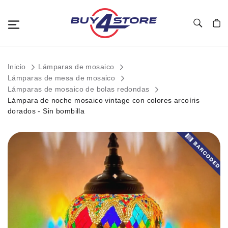
Toggle Nav
Mi c
Inicio
Lámparas de mosaico
Lámparas de mesa de mosaico
Lámparas de mosaico de bolas redondas
Lámpara de noche mosaico vintage con colores arcoíris
dorados - Sin bombilla
Saltar
al
final
de
la
galería
de
imágenes.