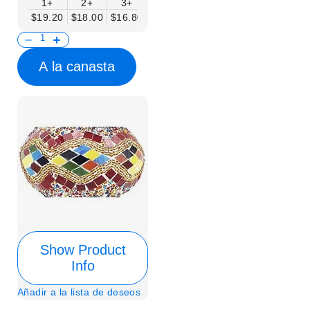
1+
2+
3+
$19.20
$18.00
$16.80
A la canasta
Show Product
Info
Añadir a la lista de deseos