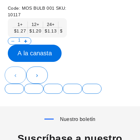
Code:
MOS BULB 001
SKU:
10117
1+
12+
24+
48+
$1.27
$1.20
$1.13
$1.05
A la canasta
‹
›
Nuestro boletín
Suscríbase a nuestro