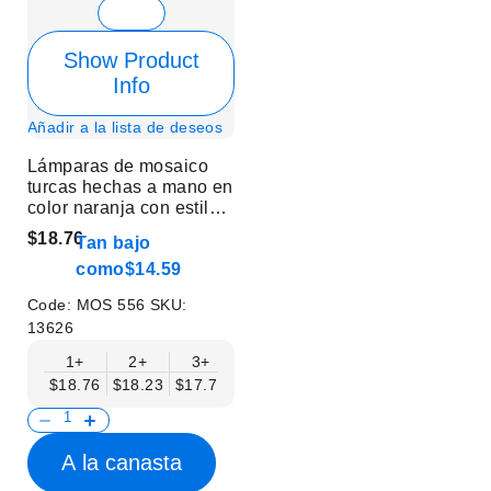
Show Product
Info
Añadir a la lista de deseos
Lámparas de mosaico
turcas hechas a mano en
color naranja con estilo
cuello de cisne - Sin
$18.76
Tan bajo
bombilla
como
$14.59
Code:
MOS 556
SKU:
13626
1+
2+
3+
6+
9+
12+
15+
$18.76
$18.23
$17.71
$17.19
$16.67
$16.15
$15.63
A la canasta