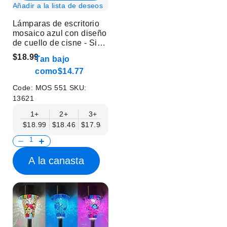
Añadir a la lista de deseos
Lámparas de escritorio
mosaico azul con diseño
de cuello de cisne - Sin
bombilla
$18.99
Tan bajo
como
$14.77
Code:
MOS 551
SKU:
13621
1+
2+
3+
6+
9+
12+
15+
$18.99
$18.46
$17.94
$17.41
$16.88
$16.35
$15.83
A la canasta