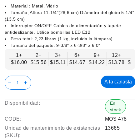
Material : Metal, Vidrio
Tamaño; Altura 11-1/4"(28,6 cm) Diámetro del globo 5-1/4"
(13,5 cm)
Interruptor ON/OFF Cables de alimentación y tapete
antideslizante. Utilice bombillas LED E12
Peso total: 2,23 libras (1 kg, incluida la lámpara)
Tamaño del paquete: 9-3/8" x 6-3/8" x 6,0"
1+
2+
3+
6+
9+
12+
15
$16.00
$15.56
$15.11
$14.67
$14.22
$13.78
$13.
A la canasta
Disponibilidad:
En
stock
CODE:
MOS 478
Unidad de mantenimiento de existencias
13665
(SKU):