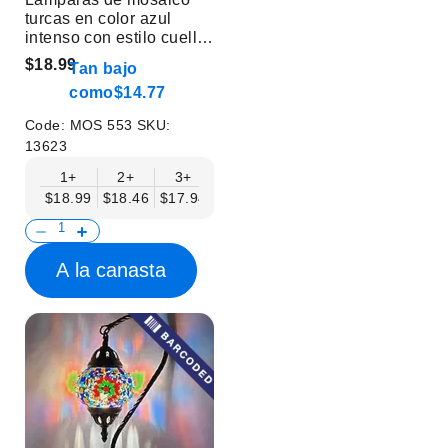
turcas en color azul
intenso con estilo cuello
de cisne - Sin bombilla
$18.99
Tan bajo
como
$14.77
Code:
MOS 553
SKU:
13623
1+
2+
3+
6+
9+
12+
15+
$18.99
$18.46
$17.94
$17.41
$16.88
$16.35
$15.83
A la canasta