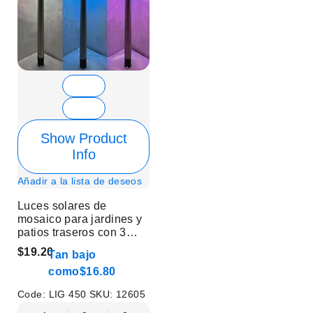
Show Product
Info
Añadir a la lista de deseos
Luces solares de
mosaico para jardines y
patios traseros con 3
colores combinados | 6
$19.20
Tan bajo
piezas
como
$16.80
Code:
LIG 450
SKU:
12605