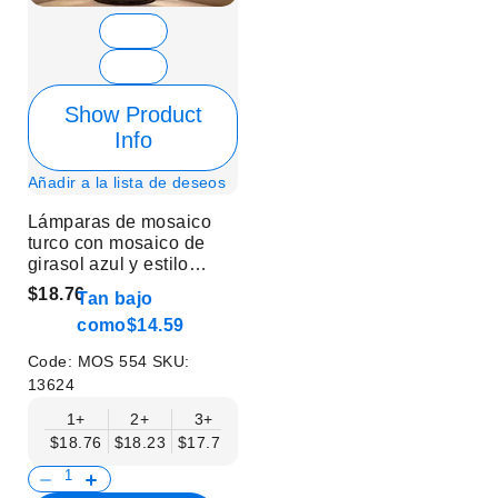
Show Product
Info
Añadir a la lista de deseos
Lámparas de mosaico
turco con mosaico de
girasol azul y estilo
cuello de cisne - Sin
$18.76
Tan bajo
bombilla
como
$14.59
Code:
MOS 554
SKU:
13624
1+
2+
3+
6+
9+
12+
15+
$18.76
$18.23
$17.71
$17.19
$16.67
$16.15
$15.63