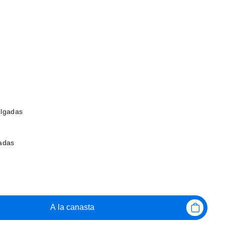
ulgadas
gadas
A la canasta