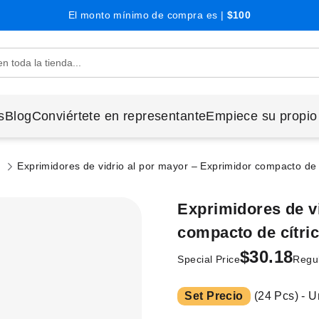
El monto mínimo de compra es |
$100
s
Blog
Conviértete en representante
Empiece su propio
s
Exprimidores de vidrio al por mayor – Exprimidor compacto de c
Exprimidores de v
compacto de cítric
$30.18
Special Price
Regul
Set Precio
(24 Pcs) - U