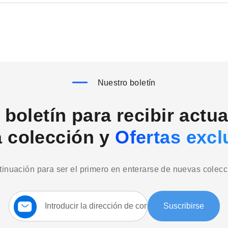
Nuestro boletín
boletín para recibir actu
a colección y
Ofertas excl
ntinuación para ser el primero en enterarse de nuevas colec
Suscríbase
Suscribirse
a
nuestro
boletín: