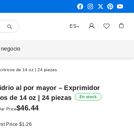
Search
LENGUAJE
ES
Mi cest
 negocio
ítricos de 14 oz | 24 piezas
idrio al por mayor – Exprimidor
os de 14 oz | 24 piezas
En stock
$46.44
ar Price
nit Price
$1.26