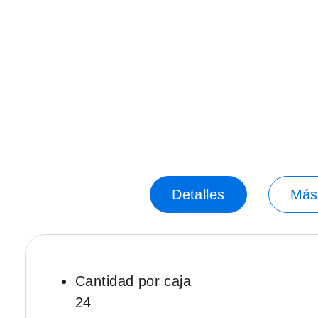
Saltar
-35%
al
principio
de
la
galería
de
imágenes.
Detalles
Más
Cantidad por caja
24