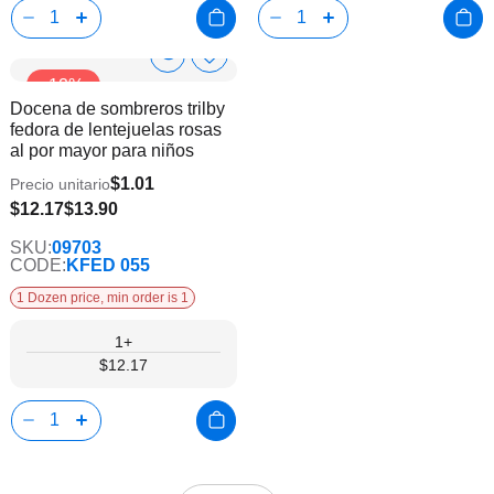
Show
Añadir
-12%
a
Product
Docena de sombreros trilby
la
Info
fedora de lentejuelas rosas
lista
al por mayor para niños
de
deseos
$1.01
Precio unitario
$12.17
$13.90
SKU:
09703
CODE:
KFED 055
1 Dozen price, min order is 1
1+
$12.17