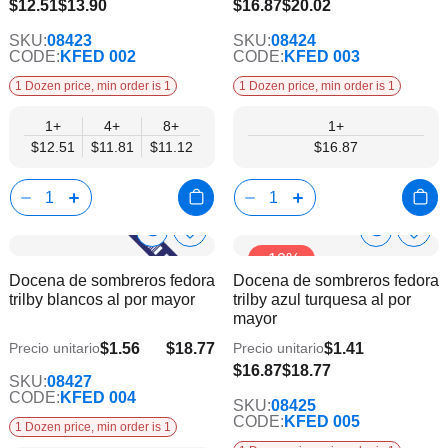
$11.12
$12.51
$13.90
$16.87
$20.02
SKU:
08423
SKU:
08424
CODE:
KFED 002
CODE:
KFED 003
1 Dozen price, min order is 1
1 Dozen price, min order is 1
1+
4+
8+
1+
$12.51
$11.81
$11.12
$16.87
Show
Show
Añadir
Añadi
-10%
a
a
Product
Product
Docena de sombreros fedora
Docena de sombreros fedora
la
la
Info
Info
trilby blancos al por mayor
trilby azul turquesa al por
lista
lista
mayor
de
de
deseos
dese
$1.56
$18.77
$1.41
Precio unitario
Precio unitario
$15.25
$16.87
$18.77
SKU:
08427
CODE:
KFED 004
SKU:
08425
CODE:
KFED 005
1 Dozen price, min order is 1