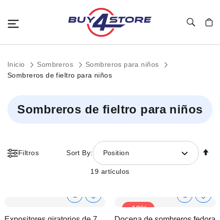
Toggle Nav
Mi c
Inicio
Sombreros
Sombreros para niños
Sombreros de fieltro para niños
Sombreros de fieltro para niños
Fi
Filtros
Sort By:
Position
Di
D
19
artículos
Show
Show
Añadir
Añadi
-13%
a
a
Product
Product
Expositores giratorios de 7
Docena de sombreros fedora
la
la