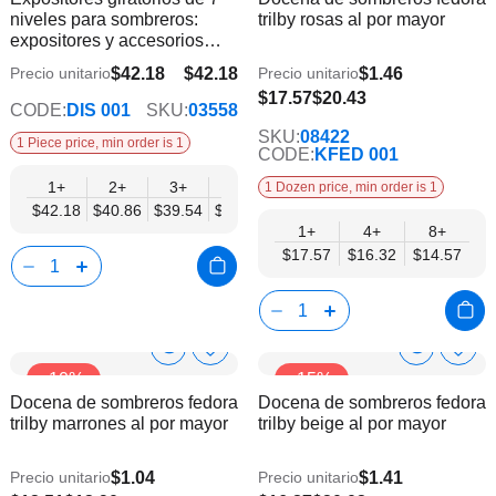
Info
Info
niveles para sombreros:
trilby rosas al por mayor
lista
lista
expositores y accesorios
de
de
para sombreros
deseos
dese
$42.18
$42.18
$1.46
Precio unitario
Precio unitario
$35.59
$14.57
$17.57
$20.43
CODE:
DIS 001
SKU:
03558
SKU:
08422
1 Piece price, min order is 1
CODE:
KFED 001
1+
2+
3+
6+
9+
12+
1 Dozen price, min order is 1
$42.18
$40.86
$39.54
$38.22
$36.90
$35.59
1+
4+
8+
$17.57
$16.32
$14.57
Show
Show
Añadir
Añadi
-10%
-15%
a
a
Product
Product
Docena de sombreros fedora
Docena de sombreros fedora
la
la
Info
Info
trilby marrones al por mayor
trilby beige al por mayor
lista
lista
de
de
deseos
dese
$1.04
$1.41
Precio unitario
Precio unitario