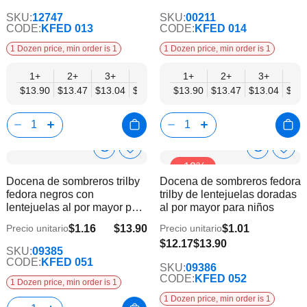
SKU:
12747
SKU:
00211
CODE:
KFED 013
CODE:
KFED 014
1 Dozen price, min order is 1
1 Dozen price, min order is 1
1+
2+
3+
4+
6+
1+
9+
2+
12+
3+
4+
$13.90
$13.47
$13.04
$12.60
$12.17
$13.90
$11.73
$13.47
$11.30
$13.04
$12.
Show
Show
Añadir
Añadi
-12%
a
a
Product
Product
Docena de sombreros trilby
Docena de sombreros fedora
la
la
Info
Info
fedora negros con
trilby de lentejuelas doradas
lista
lista
lentejuelas al por mayor para
al por mayor para niños
de
de
niños
deseos
dese
$1.16
$13.90
$1.01
Precio unitario
Precio unitario
$12.17
$13.90
SKU:
09385
CODE:
KFED 051
SKU:
09386
CODE:
KFED 052
1 Dozen price, min order is 1
1 Dozen price, min order is 1