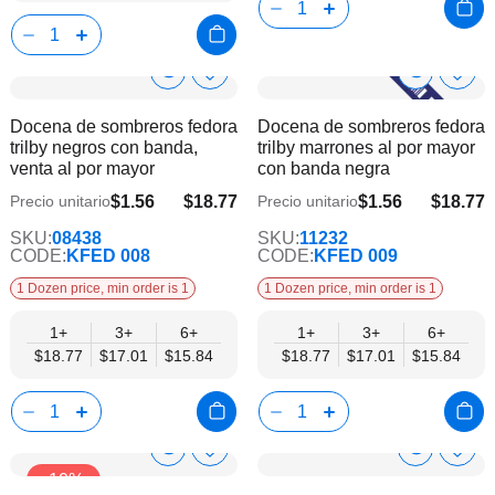
Show
Show
Añadir
Añadi
a
a
Product
Product
Docena de sombreros fedora
Docena de sombreros fedora
la
la
Info
Info
trilby negros con banda,
trilby marrones al por mayor
lista
lista
venta al por mayor
con banda negra
de
de
deseos
dese
$1.56
$18.77
$1.56
$18.77
Precio unitario
Precio unitario
$15.84
$15.84
SKU:
08438
SKU:
11232
CODE:
KFED 008
CODE:
KFED 009
1 Dozen price, min order is 1
1 Dozen price, min order is 1
1+
3+
6+
1+
3+
6+
$18.77
$17.01
$15.84
$18.77
$17.01
$15.84
Show
Show
Añadir
Añadi
-10%
a
a
Product
Product