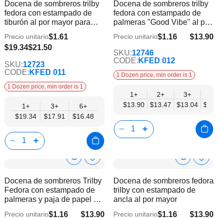
Docena de sombreros trilby
Docena de sombreros trilby
la
la
Info
Info
fedora con estampado de
fedora con estampado de
lista
lista
tiburón al por mayor para
palmeras "Good Vibe" al por
de
de
niños
mayor para niños
deseos
dese
$1.61
$1.16
$13.90
Precio unitario
Precio unitario
$11.30
$16.48
$19.34
$21.50
SKU:
12746
CODE:
KFED 012
SKU:
12723
CODE:
KFED 011
1 Dozen price, min order is 1
1 Dozen price, min order is 1
1+
2+
3+
4+
$13.90
$13.47
$13.04
$12.
1+
3+
6+
$19.34
$17.91
$16.48
Crochet Flower Display Dimensions
Cor
Show
Show
Añadir
Añadi
a
a
Product
Product
Docena de sombreros Trilby
Docena de sombreros fedora
la
la
Info
Info
Fedora con estampado de
trilby con estampado de
lista
lista
palmeras y paja de papel al
ancla al por mayor
de
de
por mayor para jóvenes.
deseos
dese
$1.16
$13.90
$1.16
$13.90
Precio unitario
Precio unitario
$11.30
$11.30