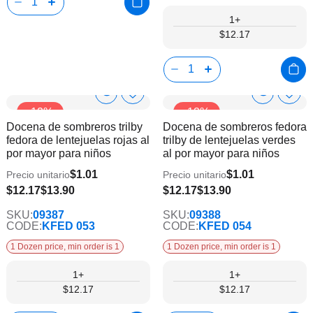
1+
$12.17
Show
Show
Añadir
Añadi
-12%
-12%
a
a
Product
Product
Docena de sombreros trilby
Docena de sombreros fedora
la
la
Info
Info
fedora de lentejuelas rojas al
trilby de lentejuelas verdes
lista
lista
por mayor para niños
al por mayor para niños
de
de
deseos
dese
$1.01
$1.01
Precio unitario
Precio unitario
$12.17
$13.90
$12.17
$13.90
SKU:
09387
SKU:
09388
CODE:
KFED 053
CODE:
KFED 054
1 Dozen price, min order is 1
1 Dozen price, min order is 1
1+
1+
$12.17
$12.17