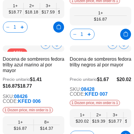
1 Dozen price, min order is 1
1+
2+
3+
4+
6+
9+
12+
$18.77
$18.18
$17.59
$17.01
$16.42
$15.84
$15.25
1+
$16.87
Show
Show
Añadir
Añadi
-10%
a
a
Product
Product
Docena de sombreros fedora
Docena de sombreros fedora
la
la
Info
Info
trilby azul marino al por
trilby negros al por mayor
lista
lista
mayor
de
de
deseos
dese
$1.41
$1.67
$20.02
Precio unitario
Precio unitario
$16.26
$14.37
$16.87
$18.77
SKU:
08428
CODE:
KFED 007
SKU:
08426
CODE:
KFED 006
1 Dozen price, min order is 1
1 Dozen price, min order is 1
1+
2+
3+
4+
$20.02
$19.39
$18.77
$18.
1+
8+
$16.87
$14.37