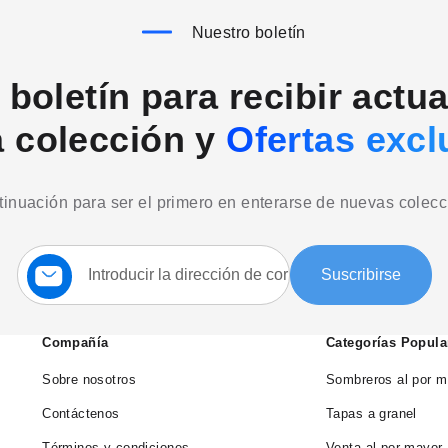
Nuestro boletín
boletín para recibir actu
a colección y
Ofertas excl
ntinuación para ser el primero en enterarse de nuevas colec
Suscríbase
Suscribirse
a
nuestro
boletín:
Compañía
Categorías Popula
Sobre nosotros
Sombreros al por m
Contáctenos
Tapas a granel
Términos y condiciones
Venta al por mayor