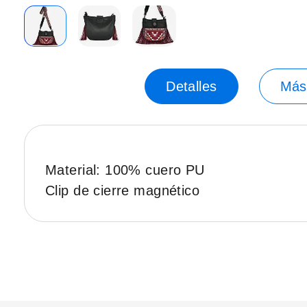
Saltar
al
principio
Detalles
Más
de
la
galería
de
imágenes.
Material: 100% cuero PU
Clip de cierre magnético