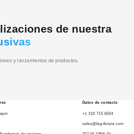
alizaciones de nuestra
usivas
ciones y lanzamientos de productos.
res
Datos de contacto
ayor
+1 310 715 6034
sales@buy4store.com
 Sombreros de invierno
207 W 138th St.