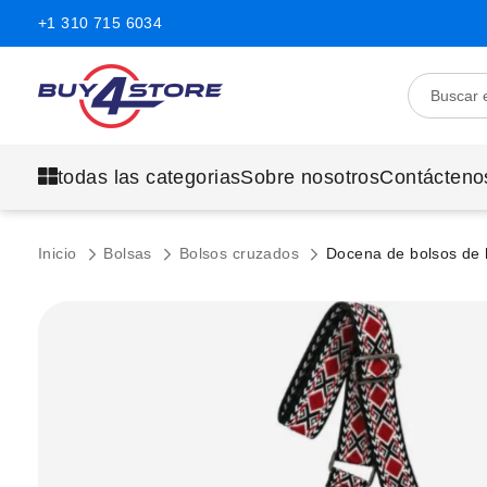
+1 310 715 6034
todas las categorias
Sobre nosotros
Contácteno
Inicio
Bolsas
Bolsos cruzados
Docena de bolsos de h
Saltar
al
final
de
la
galería
de
imágenes.