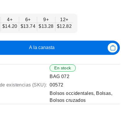
4+
6+
9+
12+
$14.20
$13.74
$13.28
$12.82
A la canasta
En stock
BAG 072
de existencias (SKU):
00572
Bolsos occidentales
,
Bolsas
,
Bolsos cruzados