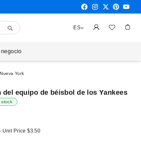
Search
LENGUAJE
ES
Mi cest
 negocio
e Nueva York
n del equipo de béisbol de los Yankees
 stock
- Unit Price
$3.50