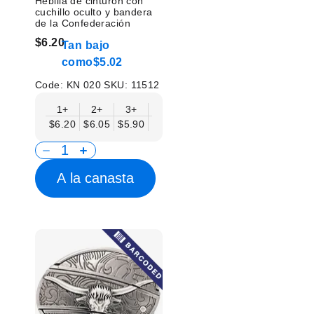
Hebilla de cinturón con
cuchillo oculto y bandera
de la Confederación
$6.20
Tan bajo
como
$5.02
Code:
KN 020
SKU:
11512
1+
2+
3+
6+
9+
12+
15+
18+
$6.20
$6.05
$5.90
$5.75
$5.61
$5.46
$5.31
$5.1
A la canasta