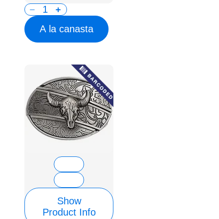
A la canasta
Show
Product Info