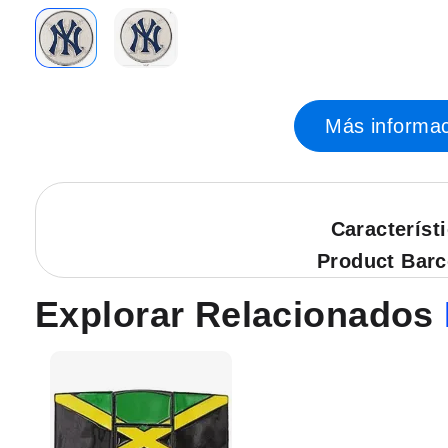
Saltar
al
principio
Más informac
de
la
galería
de
imágenes.
Característ
Product Bar
Explorar Relacionados