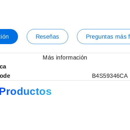
ión
Reseñas
Preguntas más 
Más información
ica
code
B4S59346CA
Productos