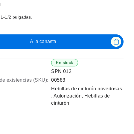
l.
 1-1/2 pulgadas.
A la canasta
En stock
SPN 012
de existencias (SKU):
00583
Hebillas de cinturón novedosas
,
Autorización
,
Hebillas de
cinturón