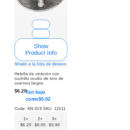
Show
Product Info
Añadir a la lista de deseos
Hebilla de cinturón con
cuchillo oculto de toro de
cuernos largos
$6.20
Tan bajo
como
$5.02
Code:
KN 019
SKU:
11511
1+
2+
3+
6+
9+
12+
15+
18+
$6.20
$6.05
$5.90
$5.75
$5.61
$5.46
$5.31
$5.1