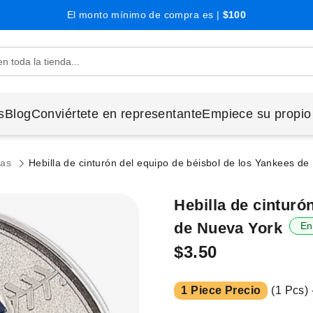
El monto mínimo de compra es |
$100
s
Blog
Conviértete en representante
Empiece su propio
sas
Hebilla de cinturón del equipo de béisbol de los Yankees d
Hebilla de cinturó
de Nueva York
En
$3.50
1 Piece Precio
(1 Pcs) 