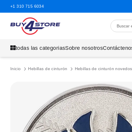
+1 310 715 6034
todas las categorias
Sobre nosotros
Contácteno
Inicio
Hebillas de cinturón
Hebillas de cinturón novedo
Saltar
al
final
de
la
galería
de
imágenes.