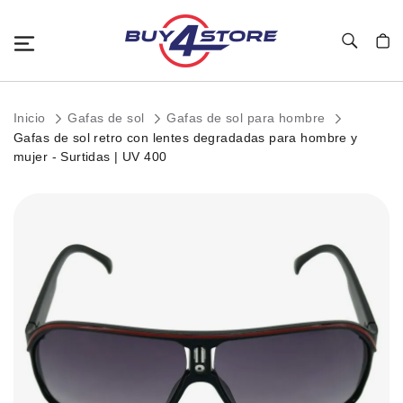
Toggle Nav
Mi c
Inicio
Gafas de sol
Gafas de sol para hombre
Gafas de sol retro con lentes degradadas para hombre y
mujer - Surtidas | UV 400
Saltar
al
final
de
la
galería
de
imágenes.