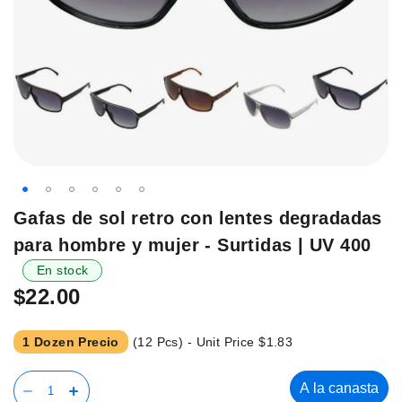
Saltar
Gafas de sol retro con lentes degradadas
al
para hombre y mujer - Surtidas | UV 400
principio
de
En stock
la
$22.00
galería
de
1 Dozen Precio
(12 Pcs) - Unit Price
$1.83
imágenes.
A la canasta