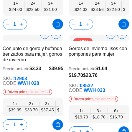
1+
2+
3+
1+
2+
3+
4+
$24.00
$22.50
$21.00
$24.32
$23.56
$22.80
$22.
Show
Show
Añadir
Añadi
-17%
a
a
Product
Product
Conjunto de gorro y bufanda
Gorros de invierno lisos con
la
la
Info
Info
trenzados para mujer, gorros
pompones para mujer
lista
lista
de invierno
de
de
deseos
dese
$3.33
$39.95
$1.64
Precio unitario
Precio unitario
$32.46
$16.79
$19.70
$23.76
SKU:
12903
CODE:
WWH 028
SKU:
08532
CODE:
WWH 033
1 Dozen price, min order is 1
1 Dozen price, min order is 1
1+
2+
3+
4+
6+
9+
12+
$39.95
$38.70
$37.45
$36.21
$34.96
$33.71
$32.46
1+
3+
6+
$19.70
$18.70
$16.79