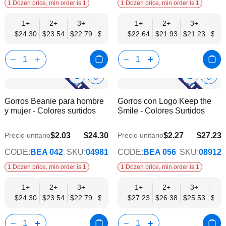
1 Dozen price, min order is 1
1 Dozen price, min order is 1
1+
2+
3+
4+
6+
1+
9+
2+
12+
3+
4+
$24.30
$23.54
$22.79
$22.03
$21.27
$22.64
$20.51
$21.93
$19.75
$21.23
$20.
Show
Show
Añadir
Añadi
a
a
Product
Product
Gorros Beanie para hombre
Gorros con Logo Keep the
la
la
Info
Info
y mujer - Colores surtidos
Smile - Colores Surtidos
lista
lista
de
de
deseos
dese
$2.03
$24.30
$2.27
$27.23
Precio unitario
Precio unitario
$19.75
$22.13
CODE:
BEA 042
SKU:
04981
CODE:
BEA 056
SKU:
08912
1 Dozen price, min order is 1
1 Dozen price, min order is 1
1+
2+
3+
4+
6+
1+
9+
2+
12+
3+
4+
$24.30
$23.54
$22.79
$22.03
$21.27
$27.23
$20.51
$26.38
$19.75
$25.53
$24.