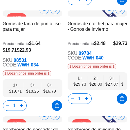
Show
Show
Añadir
Añadi
-14%
a
a
Product
Product
Gorros de lana de punto liso
Gorros de crochet para mujer
la
la
Info
Info
para mujer
- Gorros de invierno
lista
lista
de
de
deseos
dese
$1.64
$2.48
$29.73
Precio unitario
Precio unitario
$24.15
$16.79
$19.71
$22.93
SKU:
09784
CODE:
WWH 040
SKU:
08531
CODE:
WWH 034
1 Dozen price, min order is 1
1 Dozen price, min order is 1
1+
2+
3+
4+
$29.73
$28.80
$27.87
$26.
1+
3+
6+
$19.71
$18.25
$16.79
Show
Show
Añadir
Añadi
-20%
-16%
a
a
Product
Product
Sombreros de pescador de
Sombreros de invierno de
la
la