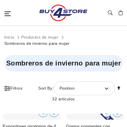
Toggle Nav
Mi c
Inicio
Productos de mujer
Sombreros de invierno para mujer
Sombreros de invierno para mujer
Fi
Filtros
Sort By:
Position
Di
D
32
artículos
Show
Show
Añadir
Añadi
a
a
Product
Product
Expositores giratorios de 4
Gorros sonrientes con
la
la