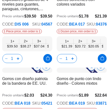
Info
Info
niveles para guantes,
colores variados
lista
lista
paraguas, cinturones,
de
de
hebillas y accesorios - Mobil
deseos
dese
$39.50
$39.50
$1.78
$21.39
Precio unitario
Precio unitario
$34.57
$17.38
Displays | Sin productos
CODE:
DIS 006
SKU:
04567
CODE:
BEA 017
SKU:
04376
1 Piece price, min order is 1
1 Dozen price, min order is 1
1+
2+
3+
4+
6+
1+
2+
3+
4+
$39.50
$38.27
$37.04
$35.80
$34.57
$21.39
$20.72
$20.05
$19.
Show
Show
Añadir
Añadi
a
a
Product
Product
Gorros con diseño patriota
Gorros de punto con lindo
la
la
Info
Info
de la bandera de EE. UU.
diseño - Colores mixtos
lista
lista
de
de
deseos
dese
$2.03
$24.30
$1.89
$22.64
Precio unitario
Precio unitario
$19.75
$18.39
CODE:
BEA 018
SKU:
05421
CODE:
BEA 019
SKU:
03871