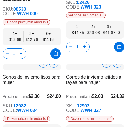
SKU:
03426
CODE:
WWH 023
SKU:
08530
CODE:
WWH 009
Set price, min order is 1
1 Dozen price, min order is 1
1+
2+
3+
4+
$44.45
$43.06
$41.67
$40.
1+
3+
6+
$13.68
$12.76
$11.85
Show
Show
Añadir
Añadi
a
a
Product
Product
Gorros de invierno lisos para
Gorros de invierno tejidos a
la
la
Info
Info
mujer
rayas para mujer
lista
lista
de
de
deseos
dese
$2.00
$24.00
$2.03
$24.32
Precio unitario
Precio unitario
$21.00
$19.76
SKU:
12982
SKU:
12902
CODE:
WWH 024
CODE:
WWH 027
1 Dozen price, min order is 1
1 Dozen price, min order is 1