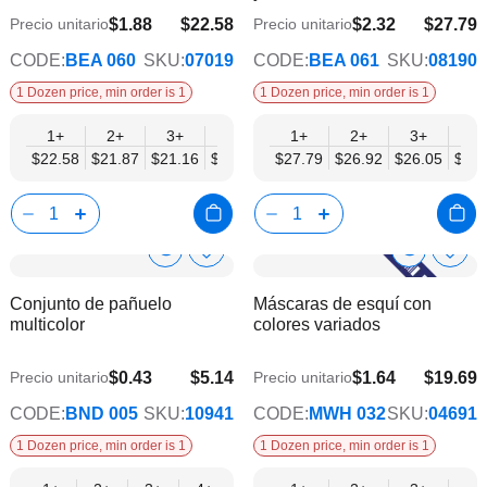
deseos
dese
$1.88
$22.58
$2.32
$27.79
Precio unitario
Precio unitario
$18.34
$22.58
CODE:
BEA 060
SKU:
07019
CODE:
BEA 061
SKU:
08190
1 Dozen price, min order is 1
1 Dozen price, min order is 1
1+
2+
3+
4+
6+
1+
9+
2+
12+
3+
4+
$22.58
$21.87
$21.16
$20.46
$19.75
$27.79
$19.05
$26.92
$18.34
$26.05
$25.
Show
Show
Añadir
Añadi
a
a
Product
Product
Conjunto de pañuelo
Máscaras de esquí con
la
la
Info
Info
multicolor
colores variados
lista
lista
de
de
deseos
dese
$0.43
$5.14
$1.64
$19.69
Precio unitario
Precio unitario
$4.17
$15.32
CODE:
BND 005
SKU:
10941
CODE:
MWH 032
SKU:
04691
1 Dozen price, min order is 1
1 Dozen price, min order is 1