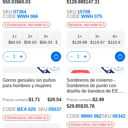
$110.47
$50.03
$60.03
$128.88
$147.31
SKU:
07364
SKU:
15709
CODE:
WWH 066
CODE:
WWH 075
1 Dozen price, min order is 1
Set price, min order is 1
1+
2+
3+
6+
9+
1+
12+
3+
6+
$60.03
$58.03
$56.03
$54.03
$52.03
$128.88
$50.03
$119.67
$110.47
Show
Show
Añadir
Añadi
-16%
a
a
Product
Product
Gorros geniales sin puños
Sombreros de invierno -
la
la
Info
Info
para hombres y mujeres
Sombreros de punto con
lista
lista
diseño de bandera de EE.
de
de
UU.
deseos
dese
$1.71
$20.54
$2.49
Precio unitario
Precio unitario
$16.69
$25.87
$29.85
$35.78
CODE:
BEA 020
SKU:
05037
CODE:
MWH 062
SKU:
06342
1 Dozen price, min order is 1
1 Dozen price, min order is 1