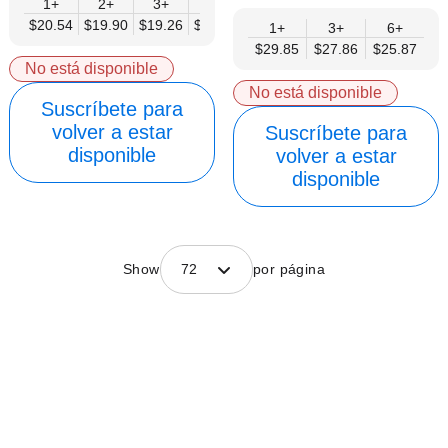
1+
2+
3+
4+
6+
9+
12+
$20.54
$19.90
$19.26
$18.62
$17.98
$17.33
$16.69
1+
3+
6+
$29.85
$27.86
$25.87
No está disponible
No está disponible
Suscríbete para
volver a estar
Suscríbete para
disponible
volver a estar
disponible
Show
72
por página