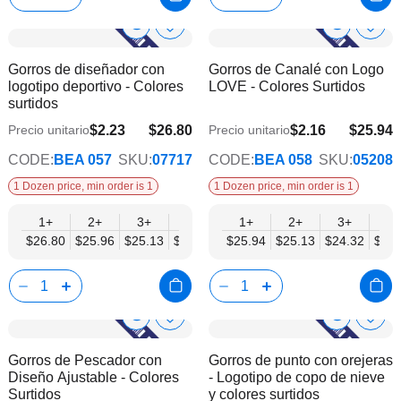
Show
Show
Añadir
Añadi
a
a
Product
Product
Gorros de diseñador con
Gorros de Canalé con Logo
la
la
Info
Info
logotipo deportivo - Colores
LOVE - Colores Surtidos
lista
lista
surtidos
de
de
deseos
dese
$2.23
$26.80
$2.16
$25.94
Precio unitario
Precio unitario
$21.78
$21.07
CODE:
BEA 057
SKU:
07717
CODE:
BEA 058
SKU:
05208
1 Dozen price, min order is 1
1 Dozen price, min order is 1
1+
2+
3+
4+
6+
1+
9+
2+
12+
3+
4+
$26.80
$25.96
$25.13
$24.29
$23.45
$25.94
$22.61
$25.13
$21.78
$24.32
$23.
Show
Show
Añadir
Añadi
a
a
Product
Product
Gorros de Pescador con
Gorros de punto con orejeras
la
la
Info
Info
Diseño Ajustable - Colores
- Logotipo de copo de nieve
lista
lista
Surtidos
y colores surtidos
de
de