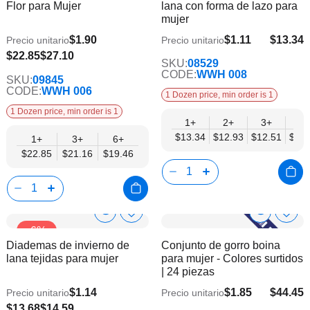
Flor para Mujer
lana con forma de lazo para
lista
lista
mujer
de
de
deseos
dese
$1.90
$1.11
$13.34
Precio unitario
Precio unitario
$10.84
$19.46
$22.85
$27.10
SKU:
08529
CODE:
WWH 008
SKU:
09845
CODE:
WWH 006
1 Dozen price, min order is 1
1 Dozen price, min order is 1
1+
2+
3+
4+
$13.34
$12.93
$12.51
$12.
1+
3+
6+
$22.85
$21.16
$19.46
Show
Show
Añadir
Añadi
-6%
a
a
Product
Product
Diademas de invierno de
Conjunto de gorro boina
la
la
Info
Info
lana tejidas para mujer
para mujer - Colores surtidos
lista
lista
| 24 piezas
de
de
deseos
dese
$1.14
$1.85
$44.45
Precio unitario
Precio unitario
$36.11
$11.85
$13.68
$14.59