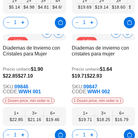
1+
2+
3+
4+
6+
1+
9+
12+
2+
3+
4+
$5.14
$4.98
$4.81
$4.65
$4.49
$19.69
$4.33
$19.14
$4.17
$18.60
$18.
Show
Show
Añadir
Añadi
-15%
-14%
a
a
Product
Product
Diademas de Invierno con
Diademas de invierno con
la
la
Info
Info
Cristales para Mujer
cristales para mujer
lista
lista
de
de
deseos
dese
$1.90
$1.64
Precio unitario
Precio unitario
$19.46
$16.79
$22.85
$27.10
$19.71
$22.93
SKU:
09846
SKU:
09847
CODE:
WWH 001
CODE:
WWH 002
1 Dozen price, min order is 1
1 Dozen price, min order is 1
1+
3+
6+
1+
3+
6+
$22.85
$21.16
$19.46
$19.71
$18.25
$16.79