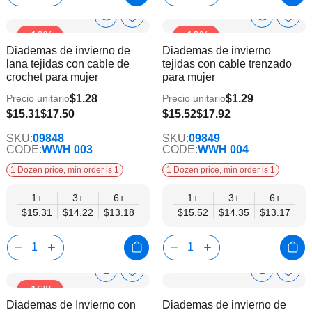
Show
Show
Añadir
Añadi
-12%
-13%
a
a
Product
Product
Diademas de invierno de
Diademas de invierno
la
la
Info
Info
lana tejidas con cable de
tejidas con cable trenzado
lista
lista
crochet para mujer
para mujer
de
de
deseos
dese
$1.28
$1.29
Precio unitario
Precio unitario
$13.18
$13.17
$15.31
$17.50
$15.52
$17.92
SKU:
09848
SKU:
09849
CODE:
WWH 003
CODE:
WWH 004
1 Dozen price, min order is 1
1 Dozen price, min order is 1
1+
3+
6+
1+
3+
6+
$15.31
$14.22
$13.18
$15.52
$14.35
$13.17
Show
Show
Añadir
Añadi
-15%
a
a
Product
Product
Diademas de Invierno con
Diademas de invierno de
la
la
Info
Info