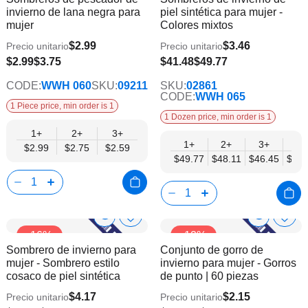
Info
Info
invierno de lana negra para
piel sintética para mujer -
lista
lista
mujer
Colores mixtos
de
de
deseos
dese
$2.99
$3.46
Precio unitario
Precio unitario
$2.59
$2.99
$3.75
$41.48
$49.77
CODE:
WWH 060
SKU:
09211
SKU:
02861
CODE:
WWH 065
1 Piece price, min order is 1
1 Dozen price, min order is 1
1+
2+
3+
1+
2+
3+
6+
$2.99
$2.75
$2.59
$49.77
$48.11
$46.45
$44.
Show
Show
Añadir
Añadi
-16%
-12%
a
a
Product
Product
Sombrero de invierno para
Conjunto de gorro de
la
la
Info
Info
mujer - Sombrero estilo
invierno para mujer - Gorros
lista
lista
cosaco de piel sintética
de punto | 60 piezas
de
de
deseos
dese
$4.17
$2.15
Precio unitario
Precio unitario