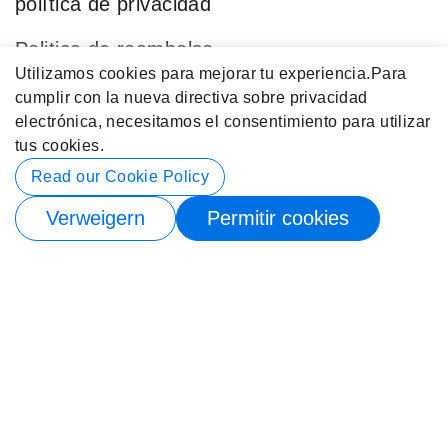
política de privacidad
Politica de reembolso
Utilizamos cookies para mejorar tu experiencia.
Para
Blog
cumplir con la nueva directiva sobre privacidad
electrónica, necesitamos el consentimiento para utilizar
Categorías Populares
tus cookies.
Datos de contacto
Read our Cookie Policy
Verweigern
Permitir cookies
© 2026 Buy4Store. Reservados Todos los Derechos.
Suscríbete para recibir notificación de stock nuevamente
Envíame un correo electrónico cuando
esté disponible
×
Suscríbete para recibir notificación de stock nuevamente