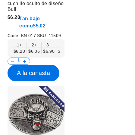
cuchillo oculto de diseño
Bull
$6.20
Tan bajo
como
$5.02
Code:
KN 017
SKU:
11509
1+
2+
3+
6+
9+
12+
15+
18+
$6.20
$6.05
$5.90
$5.75
$5.61
$5.46
$5.31
$5.16
$
A la canasta