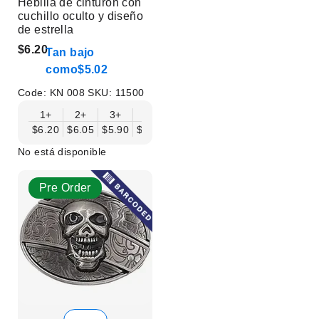
Hebilla de cinturón con
cuchillo oculto y diseño
de estrella
$6.20
Tan bajo
como
$5.02
Code:
KN 008
SKU:
11500
1+
2+
3+
6+
9+
12+
15+
18+
$6.20
$6.05
$5.90
$5.75
$5.61
$5.46
$5.31
$5.16
$
No está disponible
Pre Order