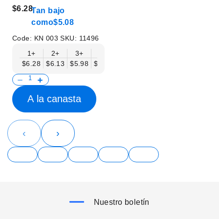
$6.28
Tan bajo
como
$5.08
Code:
KN 003
SKU:
11496
1+
2+
3+
6+
9+
12+
15+
18+
$6.28
$6.13
$5.98
$5.83
$5.68
$5.53
$5.38
$5.23
$
A la canasta
‹
›
Nuestro boletín