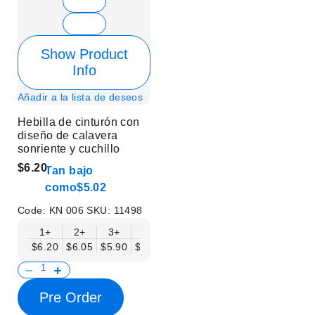
Show Product
Info
Añadir a la lista de deseos
Hebilla de cinturón con
diseño de calavera
sonriente y cuchillo
$6.20
Tan bajo
como
$5.02
Code:
KN 006
SKU:
11498
1+
2+
3+
6+
9+
12+
15+
18+
$6.20
$6.05
$5.90
$5.75
$5.61
$5.46
$5.31
$5.16
$
Pre Order