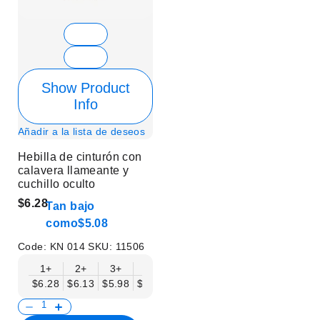
Show Product
Info
Añadir a la lista de deseos
Hebilla de cinturón con
calavera llameante y
cuchillo oculto
$6.28
Tan bajo
como
$5.08
Code:
KN 014
SKU:
11506
1+
2+
3+
6+
9+
12+
15+
18+
$6.28
$6.13
$5.98
$5.83
$5.68
$5.53
$5.38
$5.23
$