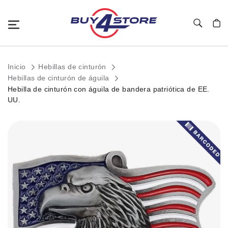
Toggle Nav
Mi c
Inicio
Hebillas de cinturón
Hebillas de cinturón de águila
Hebilla de cinturón con águila de bandera patriótica de EE.
UU.
Saltar
al
final
de
la
galería
de
imágenes.