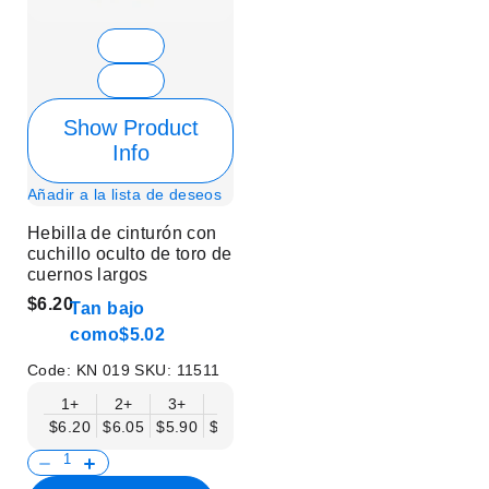
Show Product
Info
Añadir a la lista de deseos
Hebilla de cinturón con
cuchillo oculto de toro de
cuernos largos
$6.20
Tan bajo
como
$5.02
Code:
KN 019
SKU:
11511
1+
2+
3+
6+
9+
12+
15+
18+
$6.20
$6.05
$5.90
$5.75
$5.61
$5.46
$5.31
$5.16
$