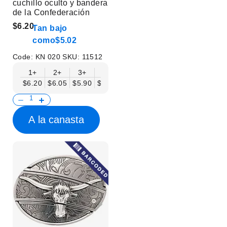
cuchillo oculto y bandera
de la Confederación
$6.20
Tan bajo
como
$5.02
Code:
KN 020
SKU:
11512
1+
2+
3+
6+
9+
12+
15+
18+
$6.20
$6.05
$5.90
$5.75
$5.61
$5.46
$5.31
$5.16
$
A la canasta