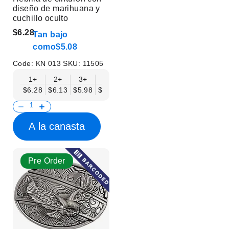
diseño de marihuana y
cuchillo oculto
$6.28
Tan bajo
como
$5.08
Code:
KN 013
SKU:
11505
1+
2+
3+
6+
9+
12+
15+
18+
$6.28
$6.13
$5.98
$5.83
$5.68
$5.53
$5.38
$5.23
$
A la canasta
Pre Order