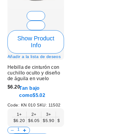
Show Product
Info
Añadir a la lista de deseos
Hebilla de cinturón con
cuchillo oculto y diseño
de águila en vuelo
$6.20
Tan bajo
como
$5.02
Code:
KN 010
SKU:
11502
1+
2+
3+
6+
9+
12+
15+
18+
$6.20
$6.05
$5.90
$5.75
$5.61
$5.46
$5.31
$5.16
$