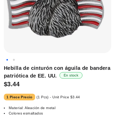
Saltar
Hebilla de cinturón con águila de bandera
al
patriótica de EE. UU.
En stock
principio
de
$3.44
la
galería
1 Piece Precio
(1 Pcs) - Unit Price
$3.44
de
imágenes.
Material: Aleación de metal
Colores esmaltados