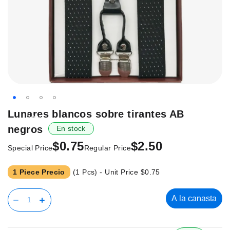
Saltar
Lunares blancos sobre tirantes AB
-70%
al
negros
En stock
principio
de
$0.75
$2.50
Special Price
Regular Price
la
galería
1 Piece Precio
(1 Pcs) - Unit Price
$0.75
de
imágenes.
A la canasta