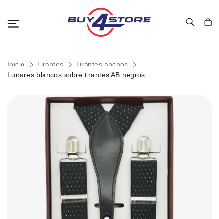
Toggle Nav
Mi c
Inicio
Tirantes
Tirantes anchos
Lunares blancos sobre tirantes AB negros
Saltar
al
final
de
la
galería
de
imágenes.