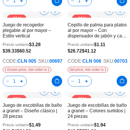
Show
Show
Añadir
Añadi
-35%
-35%
a
a
Product
Product
Juego de recogedor
Cepillo de palma para platos
la
la
Info
Info
plegable al por mayor –
al por mayor – Con
lista
lista
Estilo vertical
dispensador de jabón y caja
de
de
de regalo | 24 piezas
deseos
dese
$3.28
$1.11
Precio unitario
Precio unitario
$39.33
$60.52
$26.72
$41.12
CODE:
CLN 005
SKU:
00697
CODE:
CLN 006
SKU:
00703
1 Dozen price, min order is 1
Set price, min order is 1
Show
Show
Añadir
Añadi
-35%
-35%
a
a
Product
Product
Juego de escobillas de baño
Juego de escobillas de baño
la
la
Info
Info
a granel – Diseño clásico |
a granel – Colores surtidos |
lista
lista
28 piezas
24 piezas
de
de
deseos
dese
$1.49
$1.94
Precio unitario
Precio unitario