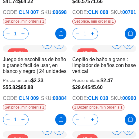
$41.74
$64.22
$46.57
$71.66
CODE:
CLN 007
SKU:
00698
CODE:
CLN 008
SKU:
00701
Set price, min order is 1
Set price, min order is 1
Show
Show
Añadir
Añadi
-35%
-35%
a
a
Product
Product
Juego de escobillas de baño
Cepillo de baño a granel:
la
la
Info
Info
a granel: fácil de usar, en
limpiador de baños con base
lista
lista
blanco y negro | 24 unidades
vertical
de
de
deseos
dese
$2.33
$2.47
Precio unitario
Precio unitario
$55.82
$85.88
$29.64
$45.60
CODE:
CLN 009
SKU:
00884
CODE:
CLN 010
SKU:
00900
Set price, min order is 1
1 Dozen price, min order is 1
Show
Show
Añadir
Añadi
-35%
-35%
a
a