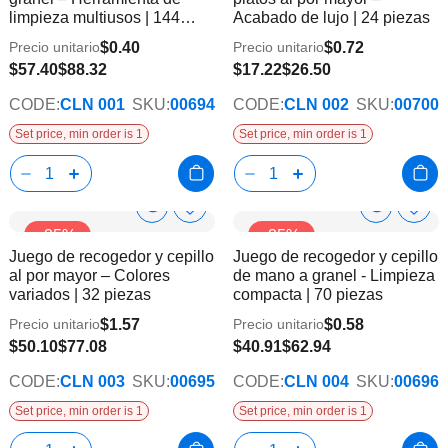
lista
lista
limpieza multiusos | 144
Acabado de lujo | 24 piezas
de
de
piezas
deseos
dese
$0.40
$0.72
Precio unitario
Precio unitario
$57.40
$88.32
$17.22
$26.50
CODE:
CLN 001
SKU:
00694
CODE:
CLN 002
SKU:
00700
Set price, min order is 1
Set price, min order is 1
Show
Show
Añadir
Añadi
-35%
-35%
a
a
Product
Product
Juego de recogedor y cepillo
Juego de recogedor y cepillo
la
la
Info
Info
al por mayor – Colores
de mano a granel - Limpieza
lista
lista
variados | 32 piezas
compacta | 70 piezas
de
de
deseos
dese
$1.57
$0.58
Precio unitario
Precio unitario
$50.10
$77.08
$40.91
$62.94
CODE:
CLN 003
SKU:
00695
CODE:
CLN 004
SKU:
00696
Set price, min order is 1
Set price, min order is 1