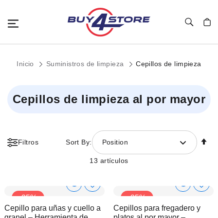
Toggle Nav
Mi c
Inicio
Suministros de limpieza
Cepillos de limpieza
Cepillos de limpieza al por mayor
Fi
Filtros
Sort By:
Position
Di
D
13
artículos
Show
Show
Añadir
Añadi
-35%
-35%
a
a
Product
Product
Cepillo para uñas y cuello a
Cepillos para fregadero y
la
la
Info
Info
granel – Herramienta de
platos al por mayor –