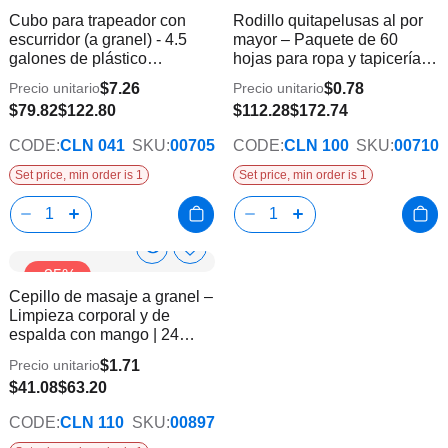
Product
Product
Cubo para trapeador con
Rodillo quitapelusas al por
la
la
Info
Info
escurridor (a granel) - 4.5
mayor – Paquete de 60
lista
lista
galones de plástico
hojas para ropa y tapicería |
de
de
resistente | 11 piezas
144 unidades
deseos
dese
$7.26
$0.78
Precio unitario
Precio unitario
$79.82
$122.80
$112.28
$172.74
CODE:
CLN 041
SKU:
00705
CODE:
CLN 100
SKU:
00710
Set price, min order is 1
Set price, min order is 1
Show
Añadir
-35%
a
Product
Cepillo de masaje a granel –
la
Info
Limpieza corporal y de
lista
espalda con mango | 24
de
unidades
deseos
$1.71
Precio unitario
$41.08
$63.20
CODE:
CLN 110
SKU:
00897