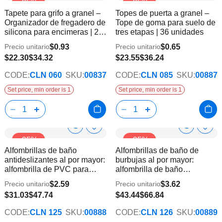
-35%
-35%
a
a
Product
Product
Tapete para grifo a granel –
Topes de puerta a granel –
la
la
Info
Info
Organizador de fregadero de
Tope de goma para suelo de
lista
lista
silicona para encimeras | 24
tres etapas | 36 unidades
de
de
piezas
deseos
dese
$0.93
$0.65
Precio unitario
Precio unitario
$22.30
$34.32
$23.55
$36.24
CODE:
CLN 060
SKU:
00837
CODE:
CLN 085
SKU:
00887
Set price, min order is 1
Set price, min order is 1
Show
Show
Añadir
Añadi
-35%
-35%
a
a
Product
Product
Alfombrillas de baño
Alfombrillas de baño de
la
la
Info
Info
antideslizantes al por mayor:
burbujas al por mayor:
lista
lista
alfombrilla de PVC para
alfombrilla de baño
de
de
ducha y bañera
texturizada antideslizante
deseos
dese
$2.59
$3.62
Precio unitario
Precio unitario
$31.03
$47.74
$43.44
$66.84
CODE:
CLN 125
SKU:
00888
CODE:
CLN 126
SKU:
00889