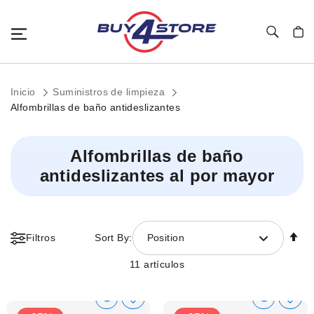
Toggle Nav
Mi c
Inicio
Suministros de limpieza
Alfombrillas de baño antideslizantes
Alfombrillas de baño
antideslizantes al por mayor
Fi
Filtros
Sort By:
Position
Di
D
11
artículos
Show
Show
Añadir
Añadi