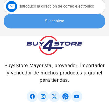
Suscríbase
a
nuestro
boletín:
Suscribirse
Buy4Store Mayorista, proveedor, importador
y vendedor de muchos productos a granel
para tiendas.