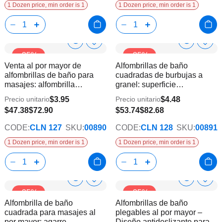
1 Dozen price, min order is 1
1 Dozen price, min order is 1
Show
Show
Añadir
Añadi
-35%
-35%
a
a
Product
Product
Venta al por mayor de
Alfombrillas de baño
la
la
Info
Info
alfombrillas de baño para
cuadradas de burbujas a
lista
lista
masajes: alfombrilla
granel: superficie
de
de
antideslizante para bañera
antideslizante para suelos
deseos
dese
$3.95
$4.48
Precio unitario
Precio unitario
para exhibición minorista
de baño
$47.38
$72.90
$53.74
$82.68
CODE:
CLN 127
SKU:
00890
CODE:
CLN 128
SKU:
00891
1 Dozen price, min order is 1
1 Dozen price, min order is 1
Show
Show
Añadir
Añadi
-35%
-35%
a
a
Product
Product
Alfombrilla de baño
Alfombrillas de baño
la
la
Info
Info
cuadrada para masajes al
plegables al por mayor –
lista
lista
por mayor: agarre
Diseño antideslizante para