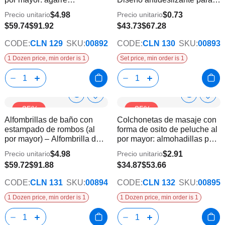
de
de
texturizado para venta
bañeras | 60 unidades
deseos
dese
$4.98
$0.73
Precio unitario
Precio unitario
minorista
$59.74
$91.92
$43.73
$67.28
CODE:
CLN 129
SKU:
00892
CODE:
CLN 130
SKU:
00893
1 Dozen price, min order is 1
Set price, min order is 1
Show
Show
Añadir
Añadi
-35%
-35%
a
a
Product
Product
Alfombrillas de baño con
Colchonetas de masaje con
la
la
Info
Info
estampado de rombos (al
forma de osito de peluche al
lista
lista
por mayor) – Alfombrilla de
por mayor: almohadillas para
de
de
ducha antideslizante con
espalda y pies para tiendas
deseos
dese
$4.98
$2.91
Precio unitario
Precio unitario
textura
$59.72
$91.88
$34.87
$53.66
CODE:
CLN 131
SKU:
00894
CODE:
CLN 132
SKU:
00895
1 Dozen price, min order is 1
1 Dozen price, min order is 1