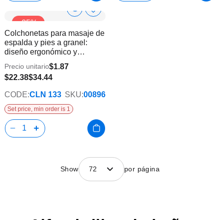
Show
Añadir
-35%
a
Product
Colchonetas para masaje de
la
Info
espalda y pies a granel:
lista
diseño ergonómico y
de
antideslizante
deseos
$1.87
Precio unitario
$22.38
$34.44
CODE:
CLN 133
SKU:
00896
Set price, min order is 1
Show
72
por página