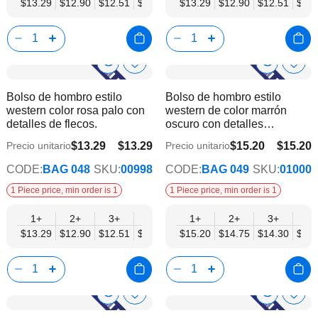
$13.29
$12.90
$12.51
$12.12
$11.73
$13.29
$11.34
$12.90
$10.95
$12.51
$12.
Show
Show
Añadir
Añadi
a
a
Product
Product
Bolso de hombro estilo
Bolso de hombro estilo
la
la
Info
Info
western color rosa palo con
western de color marrón
lista
lista
detalles de flecos.
oscuro con detalles
de
de
geométricos indígenas.
deseos
dese
$13.29
$13.29
$15.20
$15.20
Precio unitario
Precio unitario
$10.95
$12.52
CODE:
BAG 048
SKU:
00998
CODE:
BAG 049
SKU:
01000
1 Piece price, min order is 1
1 Piece price, min order is 1
1+
2+
3+
4+
6+
1+
9+
2+
12+
3+
4+
$13.29
$12.90
$12.51
$12.12
$11.73
$15.20
$11.34
$14.75
$10.95
$14.30
$13.
Show
Show
Añadir
Añadi
a
a
Product
Product