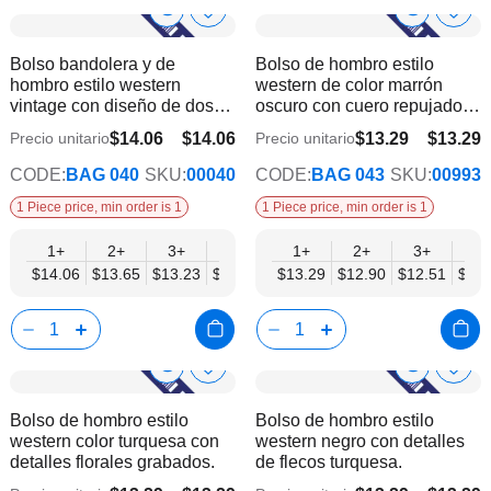
Show
Show
Añadir
Añadi
a
a
Product
Product
Bolso bandolera y de
Bolso de hombro estilo
la
la
Info
Info
hombro estilo western
western de color marrón
lista
lista
vintage con diseño de dos
oscuro con cuero repujado y
de
de
colores para hombres y
flecos.
deseos
dese
$14.06
$14.06
$13.29
$13.29
Precio unitario
Precio unitario
$11.58
$11.34
mujeres
CODE:
BAG 040
SKU:
00040
CODE:
BAG 043
SKU:
00993
1 Piece price, min order is 1
1 Piece price, min order is 1
1+
2+
3+
4+
6+
1+
9+
2+
12+
3+
6+
$14.06
$13.65
$13.23
$12.82
$12.40
$13.29
$11.99
$12.90
$11.58
$12.51
$12.
Show
Show
Añadir
Añadi
a
a
Product
Product
Bolso de hombro estilo
Bolso de hombro estilo
la
la
Info
Info
western color turquesa con
western negro con detalles
lista
lista
detalles florales grabados.
de flecos turquesa.
de
de
deseos
dese