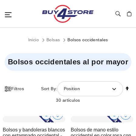
Toggle Nav
Mi c
Inicio
Bolsas
Bolsos occidentales
Bolsos occidentales al por mayor
Fi
Filtros
Sort By:
Position
Di
D
30
artículos
Show
Show
Añadir
Añadi
a
a
Product
Product
Bolsos y bandoleras blancos
Bolsos de mano estilo
la
la
Info
Info
con estampado occidental -
occidental en color rosa con