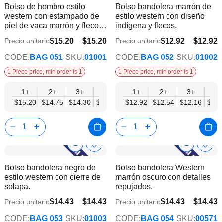
Bolso de hombro estilo
Bolso bandolera marrón de
la
la
Info
Info
western con estampado de
estilo western con diseño
lista
lista
piel de vaca marrón y flecos
indígena y flecos.
de
de
largos.
deseos
dese
$15.20
$15.20
$12.92
$12.92
Precio unitario
Precio unitario
$12.52
$10.64
CODE:
BAG 051
SKU:
01001
CODE:
BAG 052
SKU:
01002
1 Piece price, min order is 1
1 Piece price, min order is 1
1+
2+
3+
4+
6+
1+
9+
2+
12+
3+
4+
$15.20
$14.75
$14.30
$13.86
$13.41
$12.92
$12.96
$12.54
$12.52
$12.16
$11.
Show
Show
Añadir
Añadi
a
a
Product
Product
Bolso bandolera negro de
Bolso bandolera Western
la
la
Info
Info
estilo western con cierre de
marrón oscuro con detalles
lista
lista
solapa.
repujados.
de
de
deseos
dese
$14.43
$14.43
$14.43
$14.43
Precio unitario
Precio unitario
$11.89
$11.89
CODE:
BAG 053
SKU:
01003
CODE:
BAG 054
SKU:
00571