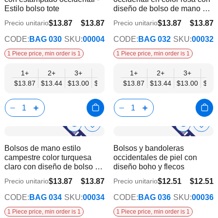
lista
lista
Estilo bolso tote
diseño de bolso de mano y
de
de
bandolera
deseos
dese
$13.87
$13.87
$13.87
$13.87
Precio unitario
Precio unitario
$11.27
$11.27
CODE:
BAG 030
SKU:
00004
CODE:
BAG 032
SKU:
00032
1 Piece price, min order is 1
1 Piece price, min order is 1
1+
2+
3+
4+
6+
1+
9+
2+
12+
3+
4+
$13.87
$13.44
$13.00
$12.57
$12.14
$13.87
$11.70
$13.44
$11.27
$13.00
$12.
Show
Show
Añadir
Añadi
a
a
Product
Product
Bolsos de mano estilo
Bolsos y bandoleras
la
la
Info
Info
campestre color turquesa
occidentales de piel con
lista
lista
claro con diseño de bolso de
diseño boho y flecos
de
de
mano y bandolera
deseos
dese
$13.87
$13.87
$12.51
$12.51
Precio unitario
Precio unitario
$11.27
$10.17
CODE:
BAG 034
SKU:
00034
CODE:
BAG 036
SKU:
00036
1 Piece price, min order is 1
1 Piece price, min order is 1