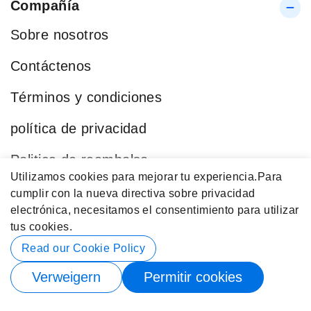
Compañía
Sobre nosotros
Contáctenos
Términos y condiciones
política de privacidad
Politica de reembolso
Utilizamos cookies para mejorar tu experiencia.
Para
Blog
cumplir con la nueva directiva sobre privacidad
electrónica, necesitamos el consentimiento para utilizar
Categorías Populares
tus cookies.
Datos de contacto
Read our Cookie Policy
Verweigern
Permitir cookies
© 2026 Buy4Store. Reservados Todos los Derechos.
Suscríbete para recibir notificación de stock nuevamente