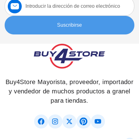
a
nuestro
boletín:
Suscribirse
Buy4Store Mayorista, proveedor, importador
y vendedor de muchos productos a granel
para tiendas.