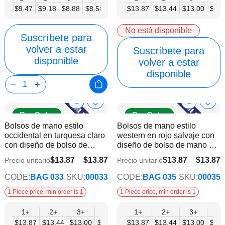
$9.47
$9.18
$8.88
$8.58
$8.29
$13.87
$7.99
$13.44
$7.70
$13.00
$12.
No está disponible
Suscríbete para
volver a estar
Suscríbete para
disponible
volver a estar
disponible
Show
Show
Añadir
Añadi
Pre Order
Pre Order
a
a
Product
Product
Bolsos de mano estilo
Bolsos de mano estilo
la
la
Info
Info
occidental en turquesa claro
western en rojo salvaje con
lista
lista
con diseño de bolso de
diseño de bolso de mano y
de
de
mano y bandolera
bandolera
deseos
dese
$13.87
$13.87
$13.87
$13.87
Precio unitario
Precio unitario
$11.27
$11.27
CODE:
BAG 033
SKU:
00033
CODE:
BAG 035
SKU:
00035
1 Piece price, min order is 1
1 Piece price, min order is 1
1+
2+
3+
4+
6+
1+
9+
2+
12+
3+
4+
$13.87
$13.44
$13.00
$12.57
$12.14
$13.87
$11.70
$13.44
$11.27
$13.00
$12.