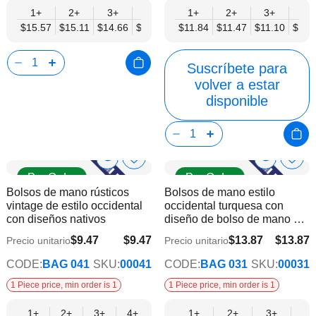
1+
2+
3+
4+
6+
1+
9+
2+
12+
3+
4+
$15.57
$15.11
$14.66
$14.20
$13.74
$11.84
$13.28
$11.47
$12.82
$11.10
$10.
Suscríbete para
volver a estar
disponible
Show
Show
Añadir
Añadi
Pre Order
Pre Order
a
a
Product
Product
Bolsos de mano rústicos
Bolsos de mano estilo
la
la
Info
Info
vintage de estilo occidental
occidental turquesa con
lista
lista
con diseños nativos
diseño de bolso de mano y
de
de
bandolera
deseos
dese
$9.47
$9.47
$13.87
$13.87
Precio unitario
Precio unitario
$7.70
$11.27
CODE:
BAG 041
SKU:
00041
CODE:
BAG 031
SKU:
00031
1 Piece price, min order is 1
1 Piece price, min order is 1
1+
2+
3+
4+
6+
1+
9+
12+
2+
3+
4+