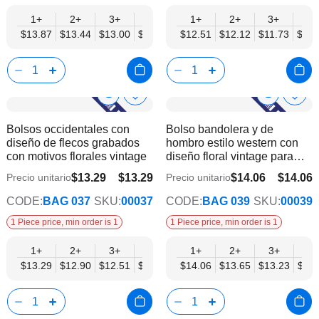
1+
2+
3+
4+
6+
1+
9+
2+
12+
3+
4+
$13.87
$13.44
$13.00
$12.57
$12.14
$12.51
$11.70
$12.12
$11.27
$11.73
$11.
Show
Show
Añadir
Añadi
a
a
Product
Product
Bolsos occidentales con
Bolso bandolera y de
la
la
Info
Info
diseño de flecos grabados
hombro estilo western con
lista
lista
con motivos florales vintage
diseño floral vintage para
de
de
hombres y mujeres
deseos
dese
$13.29
$13.29
$14.06
$14.06
Precio unitario
Precio unitario
$10.95
$11.58
CODE:
BAG 037
SKU:
00037
CODE:
BAG 039
SKU:
00039
1 Piece price, min order is 1
1 Piece price, min order is 1
1+
2+
3+
4+
6+
1+
9+
2+
12+
3+
4+
$13.29
$12.90
$12.51
$12.12
$11.73
$14.06
$11.34
$13.65
$10.95
$13.23
$12.