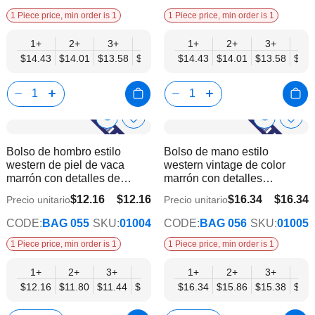
1 Piece price, min order is 1
1 Piece price, min order is 1
1+
2+
3+
4+
6+
1+
9+
2+
12+
3+
4+
$14.43
$14.01
$13.58
$13.16
$12.73
$14.43
$12.31
$14.01
$11.89
$13.58
$13.
Show
Show
Añadir
Añadi
a
a
Product
Product
Bolso de hombro estilo
Bolso de mano estilo
la
la
Info
Info
western de piel de vaca
western vintage de color
lista
lista
marrón con detalles de
marrón con detalles
de
de
flecos.
elaborados a mano.
deseos
dese
$12.16
$12.16
$16.34
$16.34
Precio unitario
Precio unitario
$10.01
$13.45
CODE:
BAG 055
SKU:
01004
CODE:
BAG 056
SKU:
01005
1 Piece price, min order is 1
1 Piece price, min order is 1
1+
2+
3+
4+
6+
1+
9+
2+
12+
3+
4+
$12.16
$11.80
$11.44
$11.08
$10.73
$16.34
$10.37
$15.86
$10.01
$15.38
$14.