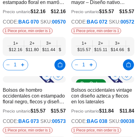
estampado floral en marrón
mayor – Diseño nativo
de
de
oscuro para mujer
burdeos con flecos
deseos
dese
$12.16
$12.16
$15.57
$15.57
Precio unitario
Precio unitario
$10.01
$12.82
CODE:
BAG 070
SKU:
00570
CODE:
BAG 072
SKU:
00572
1 Piece price, min order is 1
1 Piece price, min order is 1
1+
2+
3+
4+
6+
1+
9+
2+
12+
3+
4+
$12.16
$11.80
$11.44
$11.08
$10.73
$15.57
$10.37
$15.11
$10.01
$14.66
$14.
Show
Show
Añadir
Añadi
Pre Order
a
a
Product
Product
Bolsos de hombro
Bolsos occidentales vintage
la
la
Info
Info
occidentales con estampado
con diseño azteca y flecos
lista
lista
floral negro, flecos y diseño
en los laterales
de
de
nativo
deseos
dese
$15.57
$15.57
$11.84
$11.84
Precio unitario
Precio unitario
$12.82
$9.62
CODE:
BAG 073
SKU:
00573
CODE:
BAG 038
SKU:
00038
1 Piece price, min order is 1
1 Piece price, min order is 1