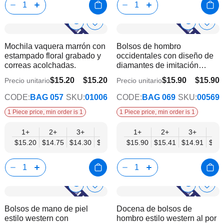
Show
Show
Añadir
Añadi
a
a
Product
Product
Mochila vaquera marrón con
Bolsos de hombro
la
la
Info
Info
estampado floral grabado y
occidentales con diseño de
lista
lista
correas acolchadas.
diamantes de imitación
de
de
vintage para mujer
deseos
dese
$15.20
$15.20
$15.90
$15.90
Precio unitario
Precio unitario
$12.52
$12.92
CODE:
BAG 057
SKU:
01006
CODE:
BAG 069
SKU:
00569
1 Piece price, min order is 1
1 Piece price, min order is 1
1+
2+
3+
4+
6+
1+
9+
2+
12+
3+
4+
$15.20
$14.75
$14.30
$13.86
$13.41
$15.90
$12.96
$15.41
$12.52
$14.91
$14.
Show
Show
Añadir
Añadi
a
a
Product
Product
Bolsos de mano de piel
Docena de bolsos de
la
la
Info
Info
estilo western con
hombro estilo western al por
lista
lista