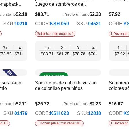
 Snapback
Juego de sombreros de
ezas
pescador para niños | 36 piezas
$2.19
$83.71
$2.33
$7.92
o unitario
Precio unitario
$68.94
$6.44
SKU:
10210
CODE:
KSH 050
SKU:
04521
CODE:
KS
ouquet
Crochet Flower Display
Dimensions
Set price, min order is 1
1 Dozen pri
3+
4+
6+
1+
9+
2+
12+
3+
4+
6+
1+
9+
$73.86
$71.40
$68.94
$83.71
$66.47
$81.25
$64.01
$78.78
$76.32
$73.86
$7.92
$71.
Pre Order
Visera Arco
Sombreros de cubo de verano
Sombrero
rnio
de color liso para niños
colores s
$2.71
$26.72
$2.23
$16.67
o unitario
Precio unitario
$22.01
$13.55
SKU:
01476
CODE:
KSH 023
SKU:
12818
CODE:
KS
r is 1
1 Dozen price, min order is 1
1 Dozen pri