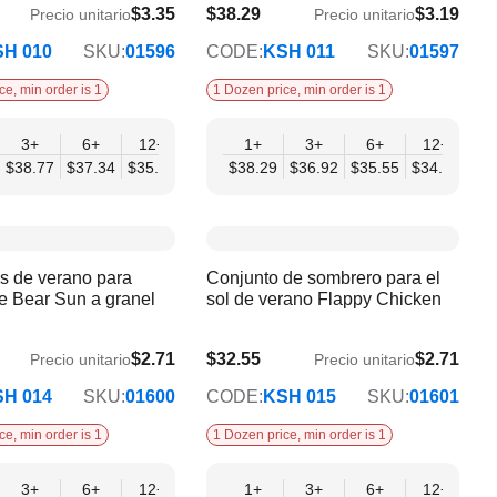
$3.35
$38.29
$3.19
Precio unitario
Precio unitario
$34.19
H 010
SKU:
01596
CODE:
KSH 011
SKU:
01597
ce, min order is 1
1 Dozen price, min order is 1
3+
6+
12+
1+
3+
6+
12+
$38.77
$37.34
$35.90
$38.29
$36.92
$35.55
$34.19
s de verano para
Conjunto de sombrero para el
le Bear Sun a granel
sol de verano Flappy Chicken
$2.71
$32.55
$2.71
Precio unitario
Precio unitario
$29.06
H 014
SKU:
01600
CODE:
KSH 015
SKU:
01601
ce, min order is 1
1 Dozen price, min order is 1
3+
12+
6+
12+
1+
3+
6+
12+