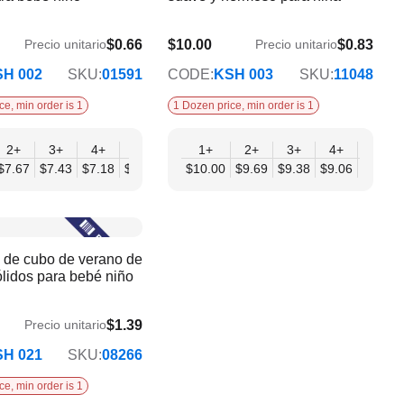
$0.66
$10.00
$0.83
Precio unitario
Precio unitario
$8.13
H 002
SKU:
01591
CODE:
KSH 003
SKU:
11048
ce, min order is 1
1 Dozen price, min order is 1
2+
12+
3+
4+
6+
9+
1+
12+
2+
3+
4+
6+
40
$7.67
$68.94
$7.43
$7.18
$6.93
$6.68
$10.00
$6.44
$9.69
$9.38
$9.06
$8.75
 de cubo de verano de
ólidos para bebé niño
$1.39
Precio unitario
H 021
SKU:
08266
ce, min order is 1