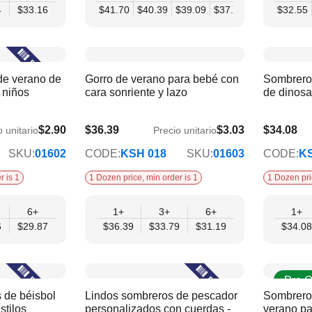
4
$33.16
$41.70
$40.39
$39.09
$37.79
$36.48
$32.55
$35.
de verano de
Gorro de verano para bebé con
Sombrero
 niños
cara sonriente y lazo
de dinosa
$2.90
$36.39
$3.03
$34.08
o unitario
Precio unitario
$31.19
$29.21
SKU:
01602
CODE:
KSH 018
SKU:
01603
CODE:
KS
r is 1
1 Dozen price, min order is 1
1 Dozen pri
6+
1+
3+
6+
1+
6
$29.87
$36.39
$33.79
$31.19
$34.08
Pre O
 de béisbol
Lindos sombreros de pescador
Sombrero 
stilos
personalizados con cuerdas -
verano pa