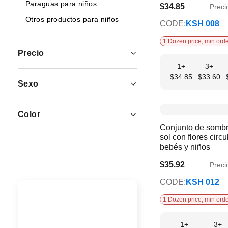
Paraguas para niños
$34.85
Preci
$31.11
Otros productos para niños
CODE:
KSH 008
1 Dozen price, min orde
Precio
1+
3+
$34.85
$33.60
Sexo
Color
Conjunto de sombr
sol con flores circ
bebés y niños
$35.92
Preci
$33.16
CODE:
KSH 012
1 Dozen price, min orde
1+
3+