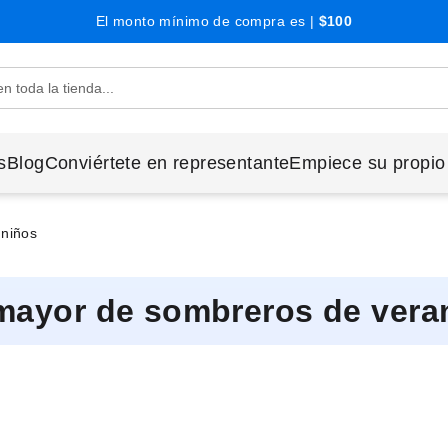
El monto mínimo de compra es |
$100
s
Blog
Conviértete en representante
Empiece su propio
 niños
 mayor de sombreros de vera