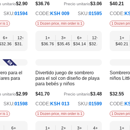
$2.90
$36.76
$3.06
$40.21
o unitario
Precio unitario
$32.83
$35.90
SKU:
01594
CODE:
KSH 009
SKU:
01595
CODE:
KS
r is 1
1 Dozen price, min order is 1
1 Dozen pri
6+
12+
1+
3+
6+
12+
1+
$32.36
$31.11
$36.76
$35.45
$34.14
$32.83
$40.21
ero para el
Divertido juego de sombrero
Sombrero
ulares para
para el sol con diseño de playa
niños Litt
para bebés y niños
$2.99
$41.70
$3.48
$32.55
o unitario
Precio unitario
$33.88
$29.06
SKU:
01598
CODE:
KSH 013
SKU:
01599
CODE:
KS
r is 1
1 Dozen price, min order is 1
1 Dozen pri
6+
1+
2+
3+
4+
6+
1+
9+