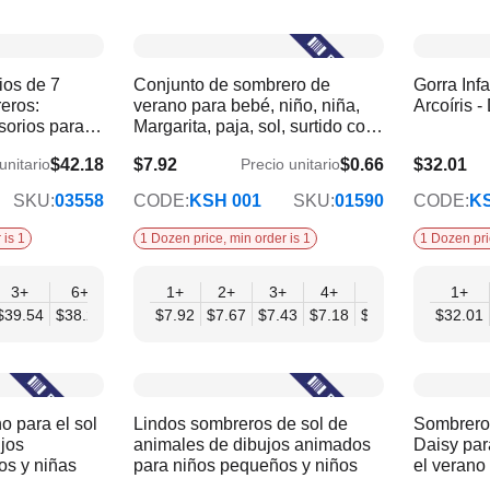
ios de 7
Conjunto de sombrero de
Gorra Infa
eros:
verano para bebé, niño, niña,
Arcoíris 
sorios para
Margarita, paja, sol, surtido con
volantes
$42.18
$7.92
$0.66
$32.01
unitario
Precio unitario
$6.44
$26.68
SKU:
03558
CODE:
KSH 001
SKU:
01590
CODE:
KS
 is 1
1 Dozen price, min order is 1
1 Dozen pri
3+
6+
9+
1+
12+
2+
3+
4+
6+
9+
1+
12
$39.54
$38.22
$36.90
$7.92
$35.59
$7.67
$7.43
$7.18
$6.93
$6.68
$32.01
$6.
 para el sol
Lindos sombreros de sol de
Sombreros
jos
animales de dibujos animados
Daisy par
os y niñas
para niños pequeños y niños
el verano