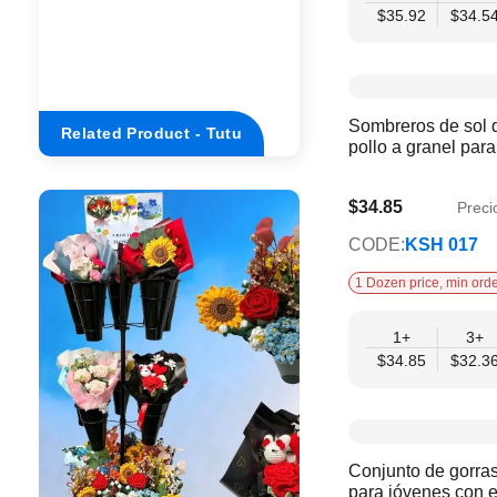
$35.92
$34.5
Sombreros de sol 
Related Product - Tutu
pollo a granel para
$34.85
Preci
$29.87
CODE:
KSH 017
1 Dozen price, min orde
1+
3+
$34.85
$32.3
Conjunto de gorras
para jóvenes con e