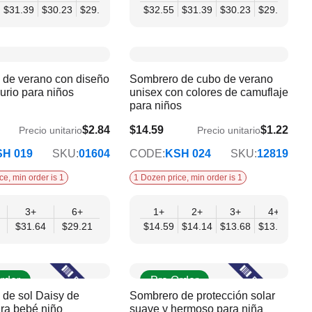
18
$31.39
$33.88
$30.23
$29.06
$32.55
$31.39
$30.23
$29.06
 de verano con diseño
Sombrero de cubo de verano
urio para niños
unisex con colores de camuflaje
para niños
$2.84
$14.59
$1.22
Precio unitario
Precio unitario
$11.86
H 019
SKU:
01604
CODE:
KSH 024
SKU:
12819
ce, min order is 1
1 Dozen price, min order is 1
3+
6+
1+
2+
3+
4+
6
$31.64
$29.21
$14.59
$14.14
$13.68
$13.22
$12
rder
Pre Order
de sol Daisy de
Sombrero de protección solar
ra bebé niño
suave y hermoso para niña