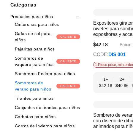
Opciones
Categorías
de
Productos para niños
Expositores girator
compra
Cinturones para niños
niveles para sombr
Gafas de sol para
expositores y acce
CALIENTE
sombreros
niños
$42.18
Precio 
$35.59
Pajaritas para niños
CODE:
DIS 001
Sombreros de
CALIENTE
vaquero para niños
1 Piece price, min order
Sombreros Fedora para niños
1+
2+
Sombreros de
$42.18
$40.86
CALIENTE
verano para niños
Tirantes para niños
Conjuntos de tirantes para niños
Sombrero de verano
Corbatas para niños
con diseño de dibu
Gorros de invierno para niños
animados para niñ