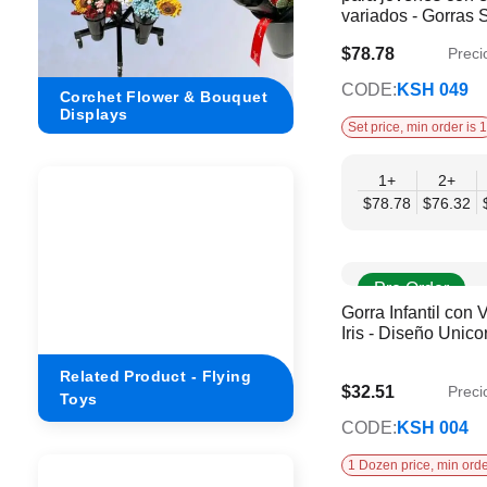
variados - Gorras
para niños | 36 pi
$78.78
Preci
$64.01
CODE:
KSH 049
uet
Crochet Flower Display
Corchet Flower & B
Dimensions
Displays
Set price, min order is 1
1+
2+
$78.78
$76.32
Pre Order
Gorra Infantil con 
Iris - Diseño Unico
Related Product - Flying
$32.51
Preci
$26.42
Toys
CODE:
KSH 004
1 Dozen price, min orde