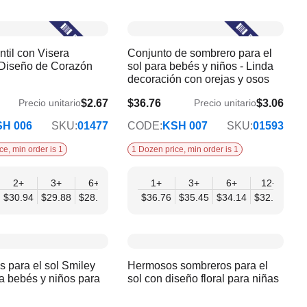
ntil con Visera
Conjunto de sombrero para el
- Diseño de Corazón
sol para bebés y niños - Linda
decoración con orejas y osos
$2.67
$36.76
$3.06
Precio unitario
Precio unitario
$32.83
H 006
SKU:
01477
CODE:
KSH 007
SKU:
01593
ce, min order is 1
1 Dozen price, min order is 1
+
2+
3+
6+
9+
1+
12+
3+
6+
12+
44
$30.94
$29.88
$28.81
$27.74
$36.76
$26.68
$35.45
$34.14
$32.83
 para el sol Smiley
Hermosos sombreros para el
a bebés y niños para
sol con diseño floral para niñas