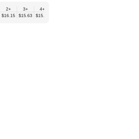
2+
12+
3+
4+
6+
9+
12+
79
$16.15
$22.01
$15.63
$15.11
$14.59
$14.07
$13.55