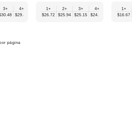
3+
4+
6+
1+
9+
2+
12+
3+
4+
6+
1+
9+
$30.48
$29.46
$28.45
$26.72
$27.43
$25.94
$26.42
$25.15
$24.37
$23.58
$16.67
$22.
por página