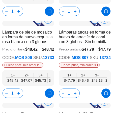
Crochet Flower Display Dimensions
Cor
Show
Show
Añadir
Añadi
a
a
Product
Product
Lámpara de pie de mosaico
Lámparas turcas en forma de
la
la
Info
Info
en forma de huevo exquisita
huevo de arrecife de coral
lista
lista
rosa blanca con 3 globos -
con 3 globos - Sin bombilla
de
de
Sin bombilla
deseos
dese
$48.42
$48.42
$47.79
$47.79
Precio unitario
Precio unitario
$37.66
$37.17
CODE:
MOS 806
SKU:
13733
CODE:
MOS 807
SKU:
13734
1 Piece price, min order is 1
1 Piece price, min order is 1
1+
2+
3+
6+
9+
1+
12+
2+
15+
3+
18+
6+
$48.42
$47.07
$45.73
$44.38
$43.04
$47.79
$41.70
$46.46
$40.35
$45.13
$39.
$43.
Show
Show
Añadir
Añadi
a
a
Product
Product