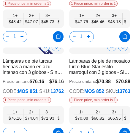
1 Piece price, min order is 1
1 Piece price, min order is 1
1+
2+
3+
6+
9+
1+
12+
2+
15+
3+
18+
6+
$48.42
$47.07
$45.73
$44.38
$43.04
$47.79
$41.70
$46.46
$40.35
$45.13
$39.
$43.
Show
Show
Añadir
Añadi
a
a
Product
Product
Lámparas de pie turcas
Lámparas de pie de mosaico
la
la
Info
Info
hechas a mano en azul
turco Blue Star estilo
lista
lista
intenso con 3 globos - Sin
marroquí con 3 globos - Sin
de
de
bombilla
bombilla
deseos
dese
$76.16
$76.16
$70.88
$70.88
Precio unitario
Precio unitario
$59.23
$55.13
CODE:
MOS 851
SKU:
13762
CODE:
MOS 852
SKU:
13763
1 Piece price, min order is 1
1 Piece price, min order is 1
1+
2+
3+
6+
9+
1+
12+
2+
15+
3+
18+
6+
$76.16
$74.04
$71.93
$69.81
$67.70
$70.88
$65.58
$68.92
$63.47
$66.95
$61.
$64.