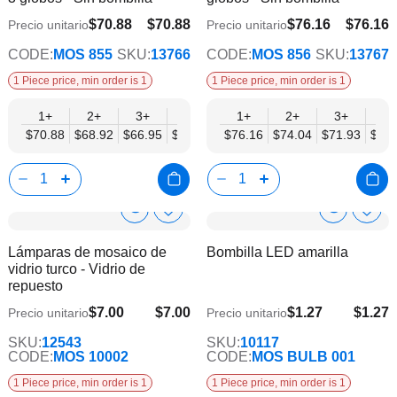
de
de
deseos
dese
$70.88
$70.88
$76.16
$76.16
Precio unitario
Precio unitario
$55.13
$59.23
CODE:
MOS 855
SKU:
13766
CODE:
MOS 856
SKU:
13767
1 Piece price, min order is 1
1 Piece price, min order is 1
1+
2+
3+
6+
9+
1+
12+
2+
15+
3+
18+
6+
$70.88
$68.92
$66.95
$64.98
$63.01
$76.16
$61.04
$74.04
$59.07
$71.93
$57.
$69.
Show
Show
Añadir
Añadi
a
a
Product
Product
Lámparas de mosaico de
Bombilla LED amarilla
la
la
Info
Info
vidrio turco - Vidrio de
lista
lista
repuesto
de
de
deseos
dese
$7.00
$7.00
$1.27
$1.27
Precio unitario
Precio unitario
$1.05
SKU:
12543
SKU:
10117
CODE:
MOS 10002
CODE:
MOS BULB 001
1 Piece price, min order is 1
1 Piece price, min order is 1