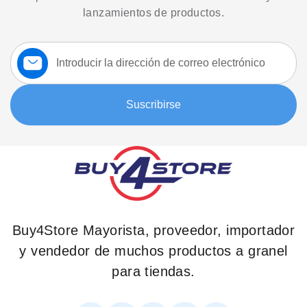
lanzamientos de productos.
Suscríbase
a
nuestro
boletín:
Suscribirse
Buy4Store Mayorista, proveedor, importador
y vendedor de muchos productos a granel
para tiendas.