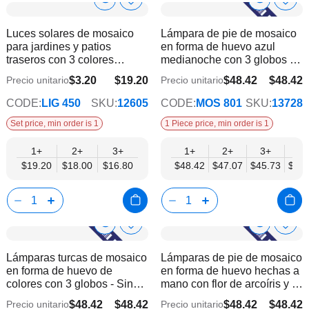
Show
Show
Añadir
Añadi
a
a
Product
Product
Luces solares de mosaico
Lámpara de pie de mosaico
la
la
Info
Info
para jardines y patios
en forma de huevo azul
lista
lista
traseros con 3 colores
medianoche con 3 globos -
de
de
combinados | 6 piezas
Sin bombilla
deseos
dese
$3.20
$19.20
$48.42
$48.42
Precio unitario
Precio unitario
$16.80
$37.66
CODE:
LIG 450
SKU:
12605
CODE:
MOS 801
SKU:
13728
Set price, min order is 1
1 Piece price, min order is 1
1+
2+
3+
1+
2+
3+
6+
$19.20
$18.00
$16.80
$48.42
$47.07
$45.73
$44.
Show
Show
Añadir
Añadi
a
a
Product
Product
Lámparas turcas de mosaico
Lámparas de pie de mosaico
la
la
Info
Info
en forma de huevo de
en forma de huevo hechas a
lista
lista
colores con 3 globos - Sin
mano con flor de arcoíris y 3
de
de
bombilla
globos - Sin bombilla
deseos
dese
$48.42
$48.42
$48.42
$48.42
Precio unitario
Precio unitario
$37.66
$37.66