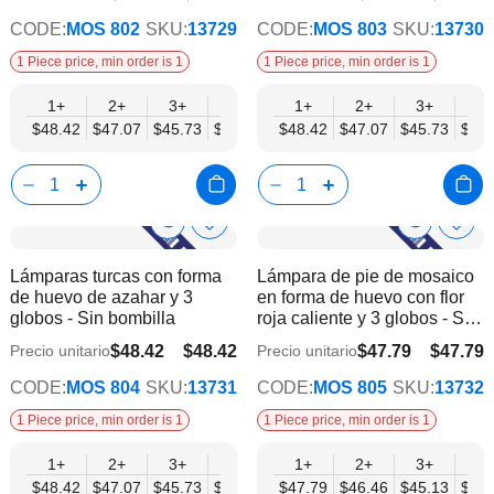
CODE:
MOS 802
SKU:
13729
CODE:
MOS 803
SKU:
13730
1 Piece price, min order is 1
1 Piece price, min order is 1
1+
2+
3+
6+
9+
1+
12+
2+
15+
3+
18+
6+
$48.42
$47.07
$45.73
$44.38
$43.04
$48.42
$41.70
$47.07
$40.35
$45.73
$39.
$44.
Show
Show
Añadir
Añadi
a
a
Product
Product
Lámparas turcas con forma
Lámpara de pie de mosaico
la
la
Info
Info
de huevo de azahar y 3
en forma de huevo con flor
lista
lista
globos - Sin bombilla
roja caliente y 3 globos - Sin
de
de
bombilla
deseos
dese
$48.42
$48.42
$47.79
$47.79
Precio unitario
Precio unitario
$37.66
$37.17
CODE:
MOS 804
SKU:
13731
CODE:
MOS 805
SKU:
13732
1 Piece price, min order is 1
1 Piece price, min order is 1
1+
2+
3+
6+
9+
1+
12+
2+
15+
3+
18+
6+
$48.42
$47.07
$45.73
$44.38
$43.04
$47.79
$41.70
$46.46
$40.35
$45.13
$39.
$43.