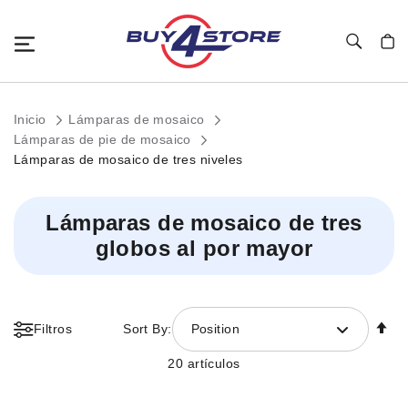
Toggle Nav
Mi c
Inicio
Lámparas de mosaico
Lámparas de pie de mosaico
Lámparas de mosaico de tres niveles
Lámparas de mosaico de tres
globos al por mayor
Fi
Filtros
Sort By:
Position
Di
D
20
artículos