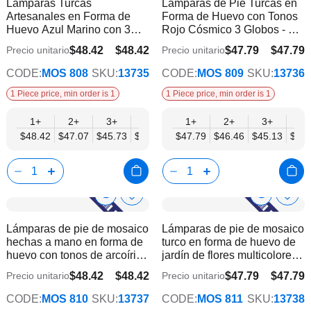
Lámparas Turcas
Lámparas de Pie Turcas en
la
la
Info
Info
Artesanales en Forma de
Forma de Huevo con Tonos
lista
lista
Huevo Azul Marino con 3
Rojo Cósmico 3 Globos - Sin
de
de
Globos - Sin Bombilla
Bombilla
deseos
dese
$48.42
$48.42
$47.79
$47.79
Precio unitario
Precio unitario
$37.66
$37.17
CODE:
MOS 808
SKU:
13735
CODE:
MOS 809
SKU:
13736
1 Piece price, min order is 1
1 Piece price, min order is 1
1+
2+
3+
6+
9+
1+
12+
2+
15+
3+
18+
6+
$48.42
$47.07
$45.73
$44.38
$43.04
$47.79
$41.70
$46.46
$40.35
$45.13
$39.
$43.
Show
Show
Añadir
Añadi
a
a
Product
Product
Lámparas de pie de mosaico
Lámparas de pie de mosaico
la
la
Info
Info
hechas a mano en forma de
turco en forma de huevo de
lista
lista
huevo con tonos de arcoíris
jardín de flores multicolores
de
de
3 globos - Sin bombilla
con 3 globos - Sin bombilla
deseos
dese
$48.42
$48.42
$47.79
$47.79
Precio unitario
Precio unitario
$37.66
$37.17
CODE:
MOS 810
SKU:
13737
CODE:
MOS 811
SKU:
13738