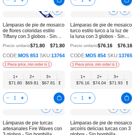
Show
Show
Añadir
Añadi
a
a
Product
Product
Lámparas de pie de mosaico
Lámparas de pie de mosaico
la
la
Info
Info
de flores coloridas estilo
turco estilo turco a la luz de
lista
lista
Tiffany con 3 globos - Sin
la luna con 3 globos - Sin
de
de
bombilla
bombilla
deseos
dese
$71.80
$71.80
$76.16
$76.16
Precio unitario
Precio unitario
$55.85
$59.23
CODE:
MOS 853
SKU:
13764
CODE:
MOS 854
SKU:
13765
1 Piece price, min order is 1
1 Piece price, min order is 1
1+
2+
3+
6+
9+
1+
12+
2+
15+
3+
18+
6+
$71.80
$69.81
$67.81
$65.82
$63.82
$76.16
$61.83
$74.04
$59.84
$71.93
$57.
$69.
Show
Show
Añadir
Añadi
a
a
Product
Product
Lámparas de pie turcas
Lámparas de pie de mosaico
la
la
Info
Info
artesanales Fire Waves con
arcoíris delicias turcas con 3
lista
lista
3 globos - Sin bombilla
globos - Sin bombilla