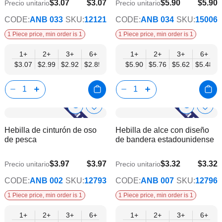
deseos
dese
$3.07
$3.07
$5.90
$5.90
Precio unitario
Precio unitario
$2.48
$4.78
CODE:
ANB 033
SKU:
12121
CODE:
ANB 034
SKU:
15006
1 Piece price, min order is 1
1 Piece price, min order is 1
1+
2+
3+
6+
9+
1+
12+
2+
15+
3+
18+
6+
24+
$3.07
$2.99
$2.92
$2.85
$2.77
$5.90
$2.70
$5.76
$2.63
$5.62
$2.55
$5.48
$2.48
Show
Show
Añadir
Añadi
a
a
Product
Product
Hebilla de cinturón de oso
Hebilla de alce con diseño
la
la
Info
Info
de pesca
de bandera estadounidense
lista
lista
de
de
deseos
dese
$3.97
$3.97
$3.32
$3.32
Precio unitario
Precio unitario
$3.21
$2.69
CODE:
ANB 002
SKU:
12793
CODE:
ANB 007
SKU:
12796
1 Piece price, min order is 1
1 Piece price, min order is 1
1+
2+
3+
6+
9+
1+
12+
2+
15+
3+
18+
6+
24+