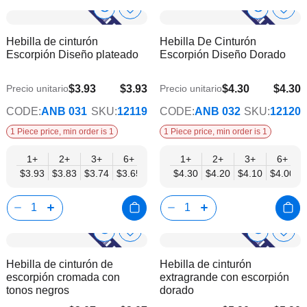
Show
Show
Añadir
Añadi
a
a
Product
Product
Hebilla de cinturón
Hebilla De Cinturón
la
la
Info
Info
Escorpión Diseño plateado
Escorpión Diseño Dorado
lista
lista
de
de
deseos
dese
$3.93
$3.93
$4.30
$4.30
Precio unitario
Precio unitario
$3.18
$3.48
CODE:
ANB 031
SKU:
12119
CODE:
ANB 032
SKU:
12120
1 Piece price, min order is 1
1 Piece price, min order is 1
1+
2+
3+
6+
9+
1+
12+
2+
15+
3+
18+
6+
24+
$3.93
$3.83
$3.74
$3.65
$3.55
$4.30
$3.46
$4.20
$3.37
$4.10
$3.27
$4.00
$3.18
Show
Show
Añadir
Añadi
a
a
Product
Product
Hebilla de cinturón de
Hebilla de cinturón
la
la
Info
Info
escorpión cromada con
extragrande con escorpión
lista
lista
tonos negros
dorado
de
de