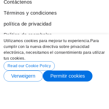
Contáctenos
Términos y condiciones
política de privacidad
Politica de reembolso
Utilizamos cookies para mejorar tu experiencia.
Para
Blog
cumplir con la nueva directiva sobre privacidad
electrónica, necesitamos el consentimiento para utilizar
Categorías Populares
tus cookies.
Datos de contacto
Read our Cookie Policy
Verweigern
Permitir cookies
© 2026 Buy4Store. Reservados Todos los Derechos.
Suscríbete para recibir notificación de stock nuevamente