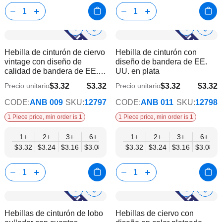
Show
Show
Añadir
Añadi
a
a
Product
Product
Hebilla de cinturón de ciervo
Hebilla de cinturón con
la
la
Info
Info
vintage con diseño de
diseño de bandera de EE.
lista
lista
calidad de bandera de EE.
UU. en plata
de
de
UU.
deseos
dese
$3.32
$3.32
$3.32
$3.32
Precio unitario
Precio unitario
$2.69
$2.69
CODE:
ANB 009
SKU:
12797
CODE:
ANB 011
SKU:
12798
1 Piece price, min order is 1
1 Piece price, min order is 1
1+
2+
3+
6+
9+
1+
12+
2+
15+
3+
18+
6+
24+
$3.32
$3.24
$3.16
$3.08
$3.00
$3.32
$2.92
$3.24
$2.84
$3.16
$2.77
$3.08
$2.69
Show
Show
Añadir
Añadi
a
a
Product
Product
Hebillas de cinturón de lobo
Hebillas de ciervo con
la
la
Info
Info