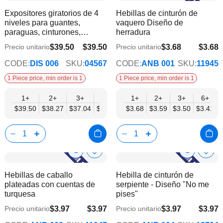
a
a
Product
Product
Expositores giratorios de 4
Hebillas de cinturón de
la
la
Info
Info
niveles para guantes,
vaquero Diseño de
lista
lista
paraguas, cinturones,
herradura
de
de
hebillas y accesorios - Mobil
deseos
dese
$39.50
$39.50
$3.68
$3.68
Precio unitario
Precio unitario
$34.57
$2.98
Displays | Sin productos
CODE:
DIS 006
SKU:
04567
CODE:
ANB 001
SKU:
11945
1 Piece price, min order is 1
1 Piece price, min order is 1
1+
2+
3+
4+
6+
1+
2+
3+
6+
$39.50
$38.27
$37.04
$35.80
$34.57
$3.68
$3.59
$3.50
$3.41
Show
Show
Añadir
Añadi
a
a
Product
Product
Hebillas de caballo
Hebilla de cinturón de
la
la
Info
Info
plateadas con cuentas de
serpiente - Diseño "No me
lista
lista
turquesa
pises"
de
de
deseos
dese
$3.97
$3.97
$3.97
$3.97
Precio unitario
Precio unitario
$3.21
$3.21