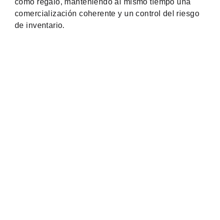
como regalo, manteniendo al mismo tiempo una
comercialización coherente y un control del riesgo
de inventario.
Corchet Flower & Bouquet Displays
C