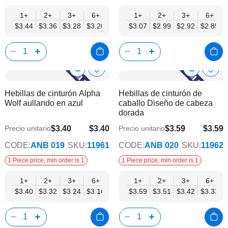
1+
2+
3+
6+
9+
1+
12+
2+
15+
3+
18+
6+
24+
$3.44
$3.36
$3.28
$3.20
$3.12
$3.07
$3.03
$2.99
$2.95
$2.92
$2.87
$2.85
$2.79
Show
Show
Añadir
Añadi
a
a
Product
Product
Hebillas de cinturón Alpha
Hebillas de cinturón de
la
la
Info
Info
Wolf aullando en azul
caballo Diseño de cabeza
lista
lista
dorada
de
de
deseos
dese
$3.40
$3.40
$3.59
$3.59
Precio unitario
Precio unitario
$2.75
$2.91
CODE:
ANB 019
SKU:
11961
CODE:
ANB 020
SKU:
11962
1 Piece price, min order is 1
1 Piece price, min order is 1
1+
2+
3+
6+
9+
1+
12+
2+
15+
3+
18+
6+
24+
$3.40
$3.32
$3.24
$3.16
$3.08
$3.59
$3.00
$3.51
$2.92
$3.42
$2.83
$3.33
$2.75