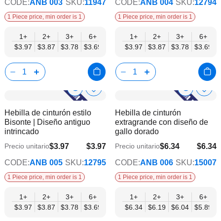
CODE:
ANB 003
SKU:
11947
CODE:
ANB 004
SKU:
12794
1 Piece price, min order is 1
1 Piece price, min order is 1
1+
2+
3+
6+
9+
1+
12+
2+
15+
3+
18+
6+
24+
$3.97
$3.87
$3.78
$3.69
$3.59
$3.97
$3.50
$3.87
$3.40
$3.78
$3.31
$3.69
$3.21
Show
Show
Añadir
Añadi
a
a
Product
Product
Hebilla de cinturón estilo
Hebilla de cinturón
la
la
Info
Info
Bisonte | Diseño antiguo
extragrande con diseño de
lista
lista
intrincado
gallo dorado
de
de
deseos
dese
$3.97
$3.97
$6.34
$6.34
Precio unitario
Precio unitario
$3.21
$5.13
CODE:
ANB 005
SKU:
12795
CODE:
ANB 006
SKU:
15007
1 Piece price, min order is 1
1 Piece price, min order is 1
1+
2+
3+
6+
9+
1+
12+
2+
15+
3+
18+
6+
24+
$3.97
$3.87
$3.78
$3.69
$3.59
$6.34
$3.50
$6.19
$3.40
$6.04
$3.31
$5.89
$3.21