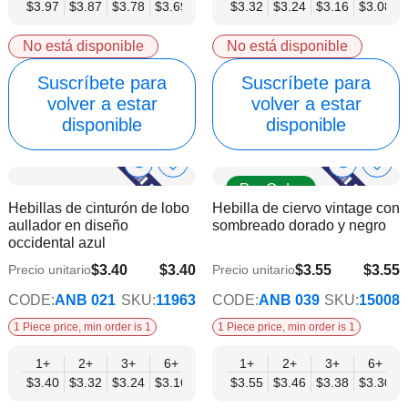
$3.97
$3.87
$3.78
$3.69
$3.59
$3.32
$3.50
$3.24
$3.40
$3.16
$3.31
$3.08
$3.21
No está disponible
No está disponible
Suscríbete para
Suscríbete para
volver a estar
volver a estar
disponible
disponible
Show
Show
Añadir
Añadi
Pre Order
a
a
Product
Product
Hebillas de cinturón de lobo
Hebilla de ciervo vintage con
la
la
Info
Info
aullador en diseño
sombreado dorado y negro
lista
lista
occidental azul
de
de
deseos
dese
$3.40
$3.40
$3.55
$3.55
Precio unitario
Precio unitario
$2.75
$2.87
CODE:
ANB 021
SKU:
11963
CODE:
ANB 039
SKU:
15008
1 Piece price, min order is 1
1 Piece price, min order is 1
1+
2+
3+
6+
9+
1+
12+
2+
15+
3+
18+
6+
24+
$3.40
$3.32
$3.24
$3.16
$3.08
$3.55
$3.00
$3.46
$2.92
$3.38
$2.83
$3.30
$2.75