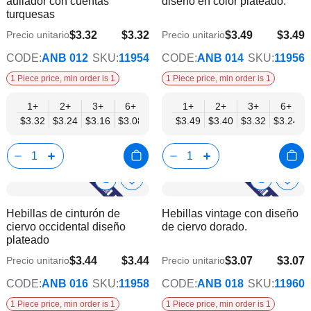
aullador con cuentas
diseño en color plateado.
lista
lista
turquesas
de
de
deseos
dese
$3.32
$3.32
$3.49
$3.49
Precio unitario
Precio unitario
$2.69
$2.82
CODE:
ANB 012
SKU:
11954
CODE:
ANB 014
SKU:
11956
1 Piece price, min order is 1
1 Piece price, min order is 1
1+
2+
3+
6+
9+
1+
12+
2+
15+
3+
18+
6+
24+
$3.32
$3.24
$3.16
$3.08
$3.00
$3.49
$2.92
$3.40
$2.84
$3.32
$2.77
$3.24
$2.69
Show
Show
Añadir
Añadi
a
a
Product
Product
Hebillas de cinturón de
Hebillas vintage con diseño
la
la
Info
Info
ciervo occidental diseño
de ciervo dorado.
lista
lista
plateado
de
de
deseos
dese
$3.44
$3.44
$3.07
$3.07
Precio unitario
Precio unitario
$2.79
$2.48
CODE:
ANB 016
SKU:
11958
CODE:
ANB 018
SKU:
11960
1 Piece price, min order is 1
1 Piece price, min order is 1