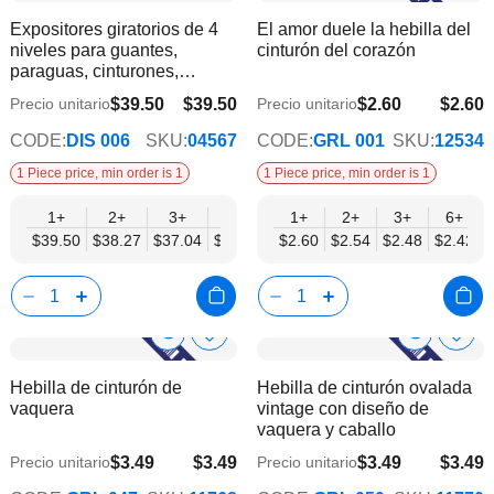
a
a
Product
Product
Expositores giratorios de 4
El amor duele la hebilla del
la
la
Info
Info
niveles para guantes,
cinturón del corazón
lista
lista
paraguas, cinturones,
de
de
hebillas y accesorios - Mobil
deseos
dese
$39.50
$39.50
$2.60
$2.60
Precio unitario
Precio unitario
$34.57
$2.11
Displays | Sin productos
CODE:
DIS 006
SKU:
04567
CODE:
GRL 001
SKU:
12534
1 Piece price, min order is 1
1 Piece price, min order is 1
1+
2+
3+
4+
6+
1+
2+
3+
6+
$39.50
$38.27
$37.04
$35.80
$34.57
$2.60
$2.54
$2.48
$2.42
Show
Show
Añadir
Añadi
a
a
Product
Product
Hebilla de cinturón de
Hebilla de cinturón ovalada
la
la
Info
Info
vaquera
vintage con diseño de
lista
lista
vaquera y caballo
de
de
deseos
dese
$3.49
$3.49
$3.49
$3.49
Precio unitario
Precio unitario
$2.82
$2.82