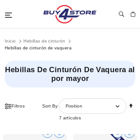
Toggle Nav
Mi c
Inicio
Hebillas de cinturón
Hebillas de cinturón de vaquera
Hebillas De Cinturón De Vaquera al
por mayor
Fi
Filtros
Sort By:
Position
Di
D
7
artículos
Show
Show
Añadir
Añadi