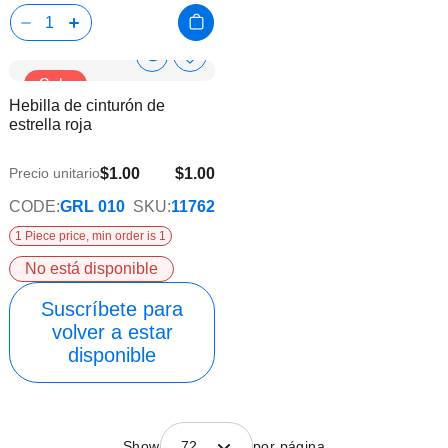
Show
Añadir
Sale
a
Product
Hebilla de cinturón de
la
Info
estrella roja
lista
de
deseos
$1.00
$1.00
Precio unitario
CODE:
GRL 010
SKU:
11762
1 Piece price, min order is 1
No está disponible
Suscríbete para
volver a estar
disponible
Show
72
por página