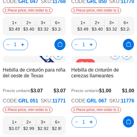
CODE:
GRL 047
SKU:
11768
CODE:
GRL 050
SKU:
11770
1 Piece price, min order is 1
1 Piece price, min order is 1
1+
2+
3+
6+
9+
1+
12+
2+
15+
3+
18+
6+
24+
$3.49
$3.40
$3.32
$3.24
$3.15
$3.49
$3.07
$3.40
$2.99
$3.32
$2.90
$3.24
$2.82
Show
Show
Añadir
Añadi
Sale
a
a
Product
Product
Hebilla de cinturón para niña
Hebilla de cinturón de
la
la
Info
Info
del oeste de Texas
cerezas llameantes
lista
lista
de
de
deseos
dese
$3.07
$3.07
$1.00
$1.00
Precio unitario
Precio unitario
$2.48
CODE:
GRL 051
SKU:
11771
CODE:
GRL 067
SKU:
11776
1 Piece price, min order is 1
1 Piece price, min order is 1
1+
2+
3+
6+
9+
12+
15+
18+
24+
$3.07
$2.99
$2.92
$2.85
$2.77
$2.70
$2.63
$2.55
$2.48