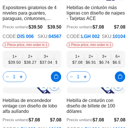
a
a
Product
Product
Expositores giratorios de 4
Hebillas de cinturón más
la
la
Info
Info
niveles para guantes,
ligeras con diseño de naipes
lista
lista
paraguas, cinturones,
- Tarjetas ACE
de
de
hebillas y accesorios - Mobil
deseos
dese
$39.50
$39.50
$7.08
$7.08
Precio unitario
Precio unitario
$34.57
$5.73
Displays | Sin productos
CODE:
DIS 006
SKU:
04567
CODE:
LGH 002
SKU:
10104
1 Piece price, min order is 1
1 Piece price, min order is 1
1+
2+
3+
4+
6+
1+
2+
3+
6+
$39.50
$38.27
$37.04
$35.80
$34.57
$7.08
$6.91
$6.74
$6.57
Show
Show
Añadir
Añadi
a
a
Product
Product
Hebillas de encendedor
Hebilla de cinturón con
la
la
Info
Info
vintage con diseño de lobo
diseño de billete de 100
lista
lista
alfa aullando
dólares
de
de
deseos
dese
$7.08
$7.08
$7.08
$7.08
Precio unitario
Precio unitario
$5.73
$5.73