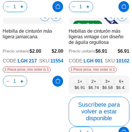
Show
Show
Añadir
Añadi
Pre Order
a
a
Product
Product
Hebilla de cinturón más
Hebillas de cinturón más
la
la
Info
Info
ligera jamaicana
ligeras vintage con diseño
lista
lista
de águila orgullosa
de
de
deseos
dese
$2.00
$2.00
$6.91
$6.91
Precio unitario
Precio unitario
$5.59
CODE:
LGH 217
SKU:
11554
CODE:
LGH 001
SKU:
10102
1 Piece price, min order is 1
1 Piece price, min order is 1
1+
2+
3+
6+
$6.91
$6.74
$6.58
$6.42
Suscríbete para
volver a estar
disponible