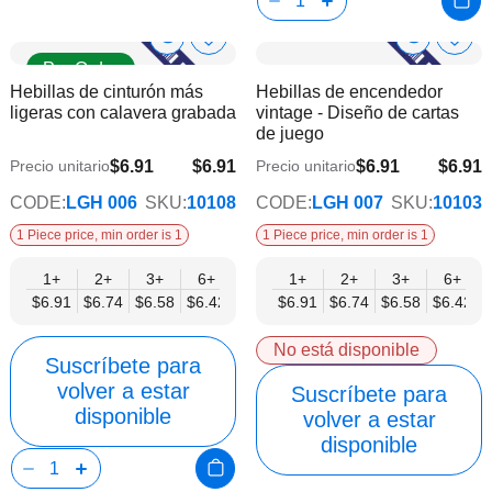
Show
Show
Añadir
Añadi
Pre Order
a
a
Product
Product
Hebillas de cinturón más
Hebillas de encendedor
la
la
Info
Info
ligeras con calavera grabada
vintage - Diseño de cartas
lista
lista
de juego
de
de
deseos
dese
$6.91
$6.91
$6.91
$6.91
Precio unitario
Precio unitario
$5.59
$5.59
CODE:
LGH 006
SKU:
10108
CODE:
LGH 007
SKU:
10103
1 Piece price, min order is 1
1 Piece price, min order is 1
1+
2+
3+
6+
9+
1+
12+
2+
15+
3+
18+
6+
24+
$6.91
$6.74
$6.58
$6.42
$6.25
$6.91
$6.09
$6.74
$5.92
$6.58
$5.76
$6.42
$5.59
No está disponible
Suscríbete para
volver a estar
Suscríbete para
disponible
volver a estar
disponible