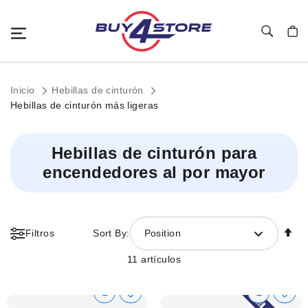
Toggle Nav
Mi c
Inicio
Hebillas de cinturón
Hebillas de cinturón más ligeras
Hebillas de cinturón para
encendedores al por mayor
Fi
Filtros
Sort By:
Position
Di
D
11
artículos
Show
Show
Añadir
Añadi