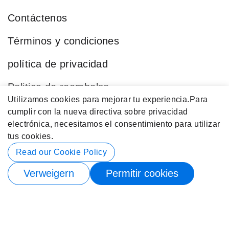
Contáctenos
Términos y condiciones
política de privacidad
Politica de reembolso
Utilizamos cookies para mejorar tu experiencia.
Para
Blog
cumplir con la nueva directiva sobre privacidad
electrónica, necesitamos el consentimiento para utilizar
Categorías Populares
tus cookies.
Datos de contacto
Read our Cookie Policy
Verweigern
Permitir cookies
© 2026 Buy4Store. Reservados Todos los Derechos.
Suscríbete para recibir notificación de stock nuevamente