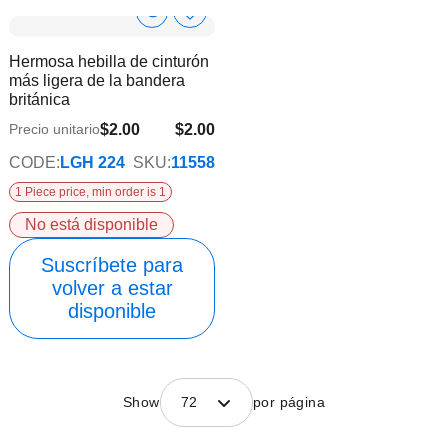
Show
Añadir
a
Product
Hermosa hebilla de cinturón
la
Info
más ligera de la bandera
lista
británica
de
deseos
$2.00
$2.00
Precio unitario
CODE:
LGH 224
SKU:
11558
1 Piece price, min order is 1
No está disponible
Suscríbete para
volver a estar
disponible
Show
72
por página